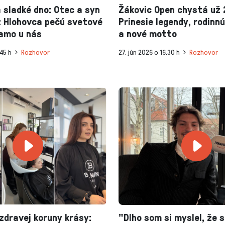
sladké dno: Otec a syn
Žákovic Open chystá už 2
z Hlohovca pečú svetové
Prinesie legendy, rodin
iamo u nás
a nové motto
.45 h
Rozhovor
27. jún 2026 o 16.30 h
Rozhovor
zdravej koruny krásy:
"Dlho som si myslel, že 