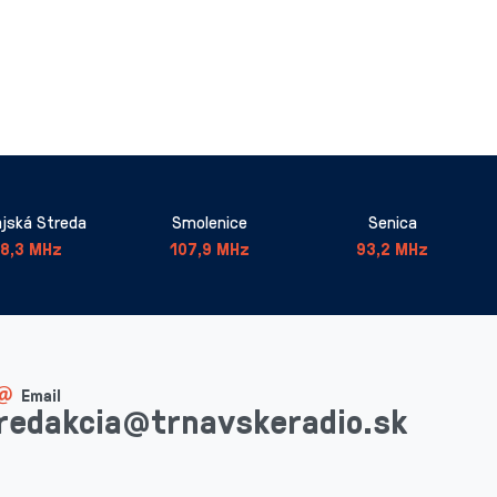
jská Streda
Smolenice
Senica
8,3 MHz
107,9 MHz
93,2 MHz
Email
redakcia@trnavskeradio.sk