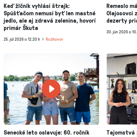
Keď žlčník vyhlási štrajk:
Remeslo má 
Spúšťačom nemusí byť len mastné
Olajosovci 
jedlo, ale aj zdravá zelenina, hovorí
dezerty pr
primár Škuta
30. jún 2026 o 10
25. júl 2026 o 12.20 h
Rozhovor
Senecké leto oslavuje: 60. ročník
Tajomstvá 