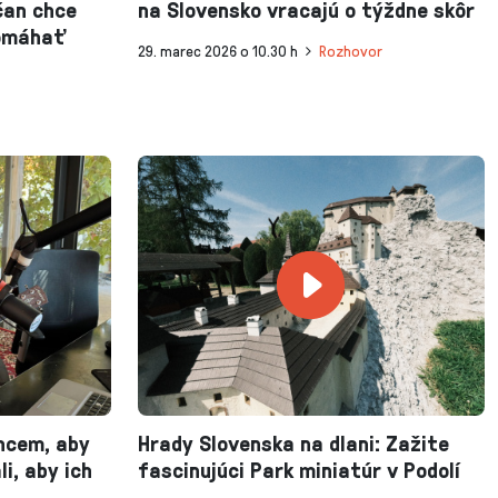
čan chce
na Slovensko vracajú o týždne skôr
pomáhať
29. marec 2026 o 10.30 h
Rozhovor
Chcem, aby
Hrady Slovenska na dlani: Zažite
li, aby ich
fascinujúci Park miniatúr v Podolí