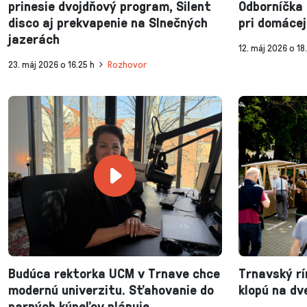
prinesie dvojdňový program, Silent
Odborníčka 
disco aj prekvapenie na Slnečných
pri domácej
jazerách
12. máj 2026 o 18
23. máj 2026 o 16.25 h
Rozhovor
Budúca rektorka UCM v Trnave chce
Trnavský rí
modernú univerzitu. Sťahovanie do
klopú na dv
parných kúpeľov plánuje