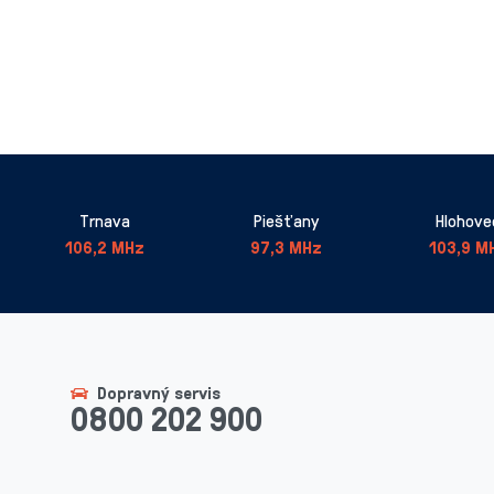
Trnava
Piešťany
Hlohove
106,2 MHz
97,3 MHz
103,9 M
Dopravný servis
0800 202 900