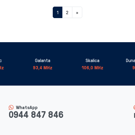
Aktuálna
1
2
»
stránka
1
c
Galanta
Skalica
Duna
Hz
93,4 MHz
106,0 MHz
9
WhatsApp
0944 847 846