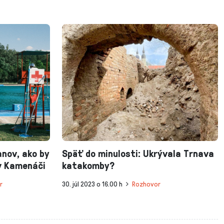
nov, ako by
Späť do minulosti: Ukrývala Trnava
v Kamenáči
katakomby?
r
30. júl 2023 o 16.00 h
Rozhovor