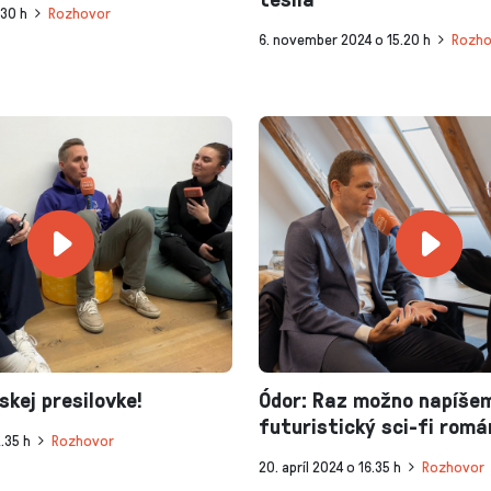
.30 h
Rozhovor
6. november 2024 o 15.20 h
Rozho
skej presilovke!
Ódor: Raz možno napíše
futuristický sci-fi romá
2.35 h
Rozhovor
20. apríl 2024 o 16.35 h
Rozhovor