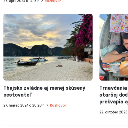
26. apríl 2024 o 14.15 h
Rozhovor
Thajsko zvládne aj menej skúsený
Trnavčania
cestovateľ
staršej dod
prekvapia a
27. marec 2024 o 20.20 h
Rozhovor
22. október 2023 