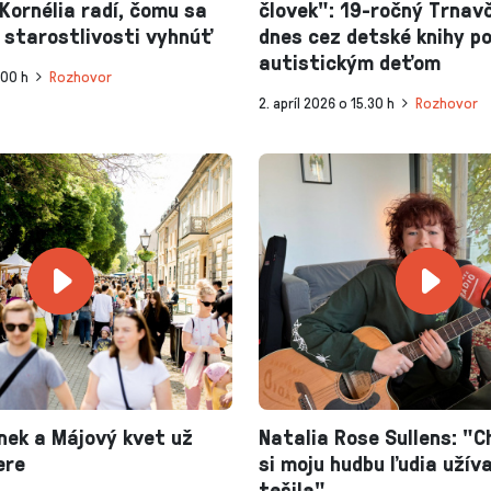
Kornélia radí, čomu sa
človek": 19-ročný Trnav
 starostlivosti vyhnúť
dnes cez detské knihy 
autistickým deťom
.00 h
Rozhovor
2. apríl 2026 o 15.30 h
Rozhovor
nek a Májový kvet už
Natalia Rose Sullens: "
ere
si moju hudbu ľudia užíva
tešila"