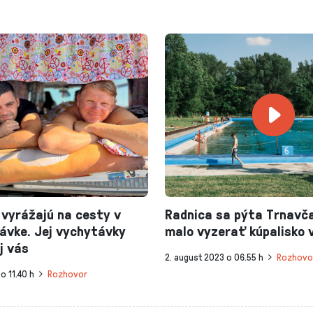
 vyrážajú na cesty v
Radnica sa pýta Trnavča
ávke. Jej vychytávky
malo vyzerať kúpalisko 
j vás
2. august 2023 o 06.55 h
Rozhovo
o 11.40 h
Rozhovor