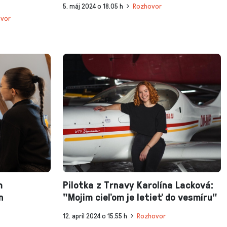
5. máj 2024 o 18.05 h
Rozhovor
vor
m
Pilotka z Trnavy Karolína Lacková:
n
"Mojim cieľom je letieť do vesmíru"
12. apríl 2024 o 15.55 h
Rozhovor