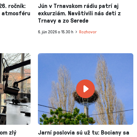
6. ročník:
Jún v Trnavskom rádiu patrí aj
nú atmosféru
exkurziám. Navštívili nás deti z
Trnavy a zo Serede
6. jún 2026 o 15.30 h
Rozhovor
som zlý
Jarní poslovia sú už tu: Bociany sa