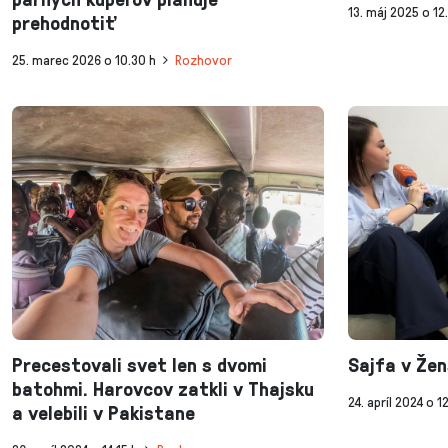
13. máj 2025 o 12
prehodnotiť
25. marec 2026 o 10.30 h
Rozhovor
Precestovali svet len s dvomi
Sajfa v Žen
batohmi. Harovcov zatkli v Thajsku
24. apríl 2024 o 1
a velebili v Pakistane