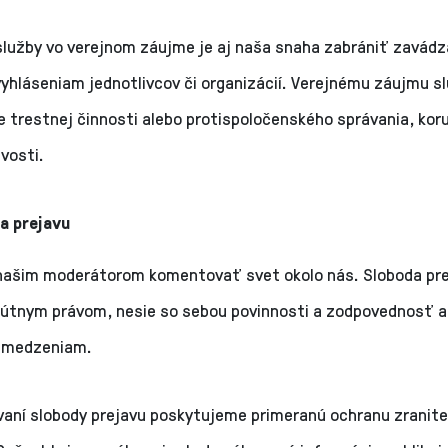
lužby vo verejnom záujme je aj naša snaha zabrániť zavádz
yhláseniam jednotlivcov či organizácií. Verejnému záujmu sl
 trestnej činnosti alebo protispoločenského správania, koru
vosti.
a prejavu
ašim moderátorom komentovať svet okolo nás. Sloboda pre
olútnym právom, nesie so sebou povinnosti a zodpovednosť a 
bmedzeniam.
ovaní slobody prejavu poskytujeme primeranú ochranu zranit