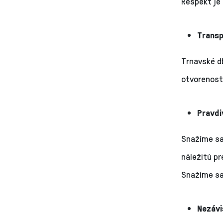
Rešpekt je 
Trans
Trnavské db
otvorenost
Pravdi
Snažíme sa 
náležitú p
Snažíme sa
Nezávi