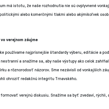
kum má istotu, že naše rozhodnutia nie sú ovplyvnené vonka
politickými alebo komerčnými tlakmi alebo akýmikoľvek oso
 vo verejnom záujme
ike používame najprísnejšie štandardy výberu, editácie a po
nestranní a snažíme sa, aby naše výstupy ako celok zahŕňal
šírku a rôznorodosť názorov. Sme nezávislí od vonkajších zá
hli ohroziť redakčnú integritu Trnavského.
ormovať verejnú diskusiu. Snažíme sa byť zvedaví, rýchli,