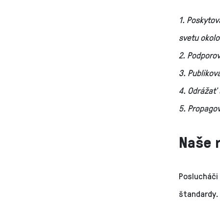
1. Poskyto
svetu okolo
2. Podporov
3. Publikov
4. Odrážať 
5. Propagov
Naše 
Poslucháči
štandardy.