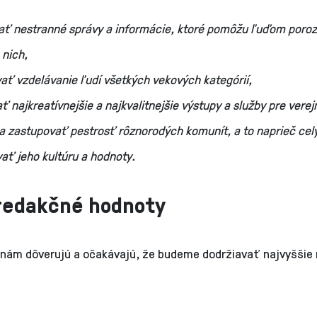
vať nestranné správy a informácie, ktoré pomôžu ľuďom poro
 nich,
ať vzdelávanie ľudí všetkých vekových kategórií,
ať najkreatívnejšie a najkvalitnejšie výstupy a služby pre verej
a zastupovať pestrosť rôznorodých komunít, a to naprieč cel
ať jeho kultúru a hodnoty.
redakčné hodnoty
 nám dôverujú a očakávajú, že budeme dodržiavať najvyššie