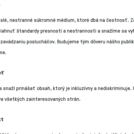
a
slé, nestranné súkromné médium, ktoré dbá na čestnosť. Za
iahnuť štandardy presnosti a nestrannosti a snažíme sa v
avádzaniu poslucháčov. Budujeme tým dôveru nášho publik
me.
sť
 snaží prinášať obsah, ktorý je inkluzívny a nediskriminuje
va všetkých zainteresovaných strán.
kt