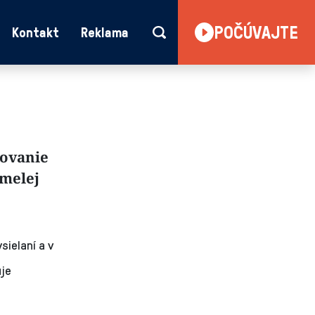
POČÚVAJTE
Kontakt
Reklama
tovanie
umelej
ielaní a v
uje