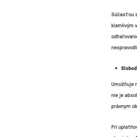
Súčasťou s
klamlivým v
odhaľovanie
nespravodli
Slobod
Umožňuje n
nie je abs
právnym o
Pri uplatň