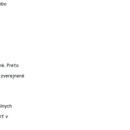
ebo
né. Preto
 zverejnené
álnych
iť v