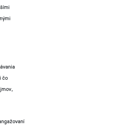
jšími
bnými
dávania
i čo
ujmov,
 angažovaní