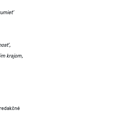
zumieť
nosť,
ým krajom,
 redakčné