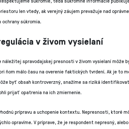
Rešpektujeme súkromie, teda súkromné informácie publikuj
priestoru len vtedy, ak verejný záujem prevažuje nad opráv
 ochrany súkromia.
egulácia v živom vysielaní
 náležitej spravodajskej presnosti v živom vysielaní môže b
pri ňom málo času na overenie faktických tvrdení. Ak je to m
ôže byť obsah kontroverzný, snažíme sa riziká identifikova
li prijať opatrenia na ich zmiernenie.
vhodnú prípravu a uchopenie kontextu. Nepresnosti, ktoré m
ýchlo opravíme. V príprave, že je respondent nepresný, alebo