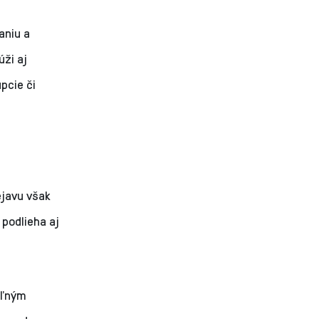
aniu a
úži aj
pcie či
javu však
podlieha aj
eľným