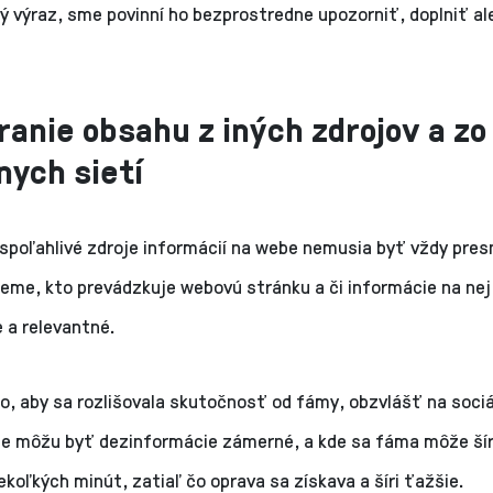
ý výraz, sme povinní ho bezprostredne upozorniť, doplniť al
anie obsahu z iných zdrojov a zo
nych sietí
 spoľahlivé zdroje informácií na webe nemusia byť vždy pres
jeme, kto prevádzkuje webovú stránku a či informácie na nej
 a relevantné.
o, aby sa rozlišovala skutočnosť od fámy, obzvlášť na soci
de môžu byť dezinformácie zámerné, a kde sa fáma môže šír
ekoľkých minút, zatiaľ čo oprava sa získava a šíri ťažšie.