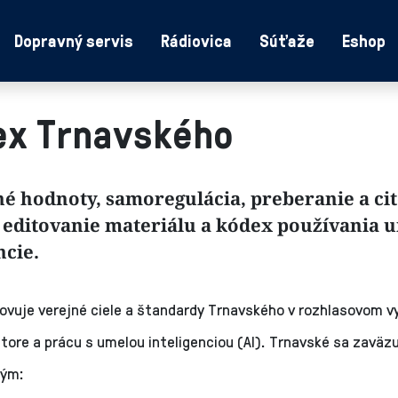
Dopravný servis
Rádiovica
Súťaže
Eshop
ex Trnavského
é hodnoty, samoregulácia, preberanie a ci
 editovanie materiálu a kódex používania 
ncie.
vuje verejné ciele a štandardy Trnavského v rozhlasovom vys
store a prácu s umelou inteligenciou (AI). Trnavské sa zaväz
kým: