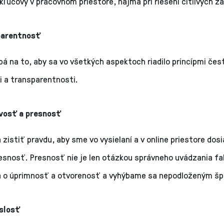
kľúčový v pracovnom priestore, najmä pri riešení citlivých zá
parentnosť
á na to, aby sa vo všetkých aspektoch riadilo princípmi čes
i a transparentnosti.
vosť a presnosť
zistiť pravdu, aby sme vo vysielaní a v online priestore dosi
resnosť. Presnosť nie je len otázkou správneho uvádzania fa
 o úprimnosť a otvorenosť a vyhýbame sa nepodloženým šp
slosť