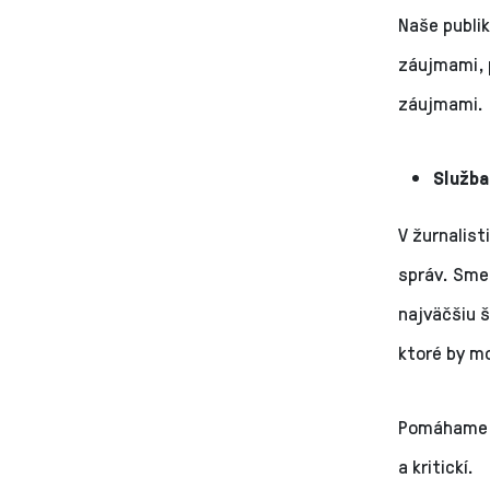
Naše publi
záujmami, 
záujmami.
Služba
V žurnalist
správ. Sme 
najväčšiu 
ktoré by mo
Pomáhame f
a kritickí.