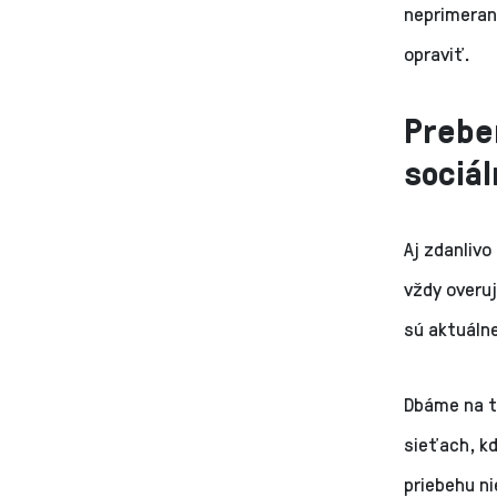
neprimeran
opraviť.
Preber
sociál
Aj zdanlivo
vždy overu
sú aktuálne
Dbáme na t
sieťach, k
priebehu ni