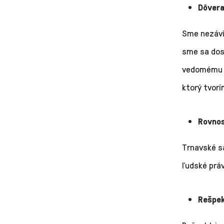
Dôver
Sme nezávi
sme sa dos
vedomému z
ktorý tvorí
Rovno
Trnavské sa
ľudské prá
Rešpe