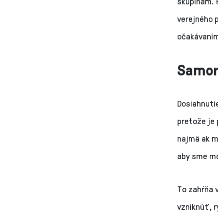
skupinám. 
verejného 
očakávaním
Samor
Dosiahnutie
pretože je 
najmä ak m
aby sme moh
To zahŕňa 
vzniknúť, r