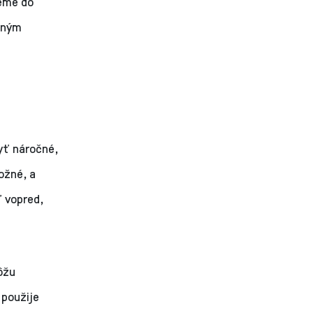
eme do
neným
yť náročné,
ožné, a
ť vopred,
ôžu
 použije