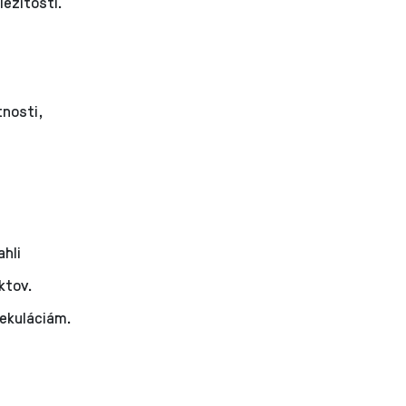
ležitostí.
tnosti,
ahli
ktov.
ekuláciám.