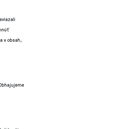
viazali
yhnúť
a v obsah,
. Obhajujeme