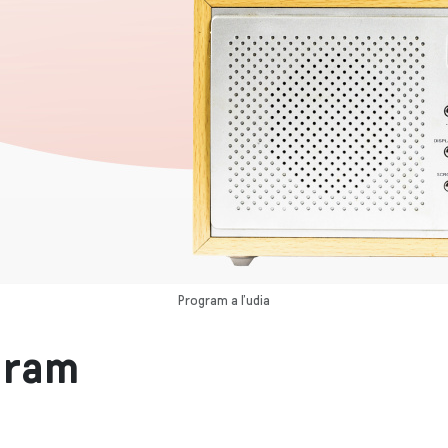
Program a ľudia
gram