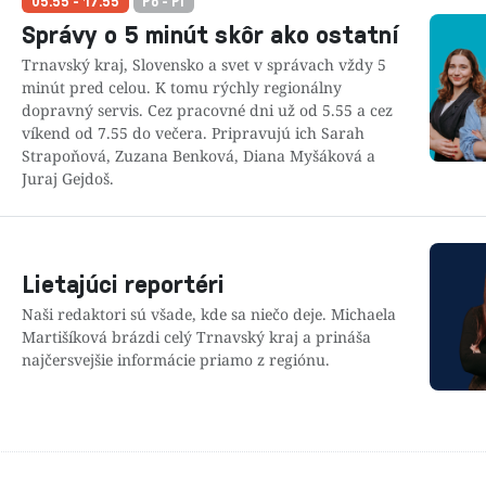
05.55 - 17.55
Po - Pi
Správy o 5 minút skôr ako ostatní
Trnavský kraj, Slovensko a svet v správach vždy 5
minút pred celou. K tomu rýchly regionálny
dopravný servis. Cez pracovné dni už od 5.55 a cez
víkend od 7.55 do večera. Pripravujú ich Sarah
Strapoňová, Zuzana Benková, Diana Myšáková a
Juraj Gejdoš.
Lietajúci reportéri
Naši redaktori sú všade, kde sa niečo deje. Michaela
Martišíková brázdi celý Trnavský kraj a prináša
najčersvejšie informácie priamo z regiónu.