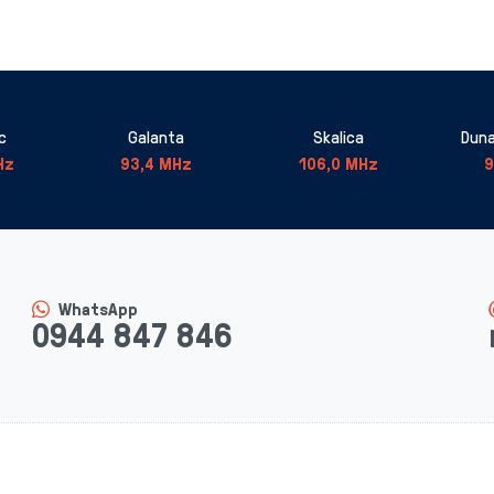
c
Galanta
Skalica
Duna
Hz
93,4 MHz
106,0 MHz
9
WhatsApp
0944 847 846