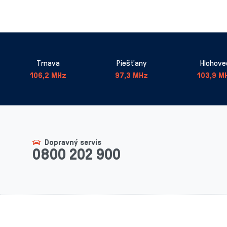
Trnava
Piešťany
Hlohove
106,2 MHz
97,3 MHz
103,9 M
Dopravný servis
0800 202 900