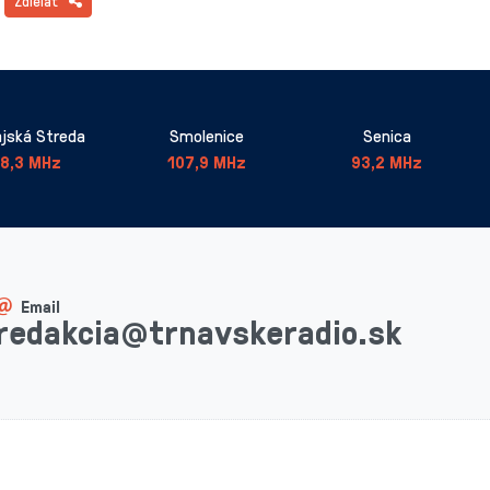
Zdielať
jská Streda
Smolenice
Senica
8,3 MHz
107,9 MHz
93,2 MHz
Email
redakcia@trnavskeradio.sk