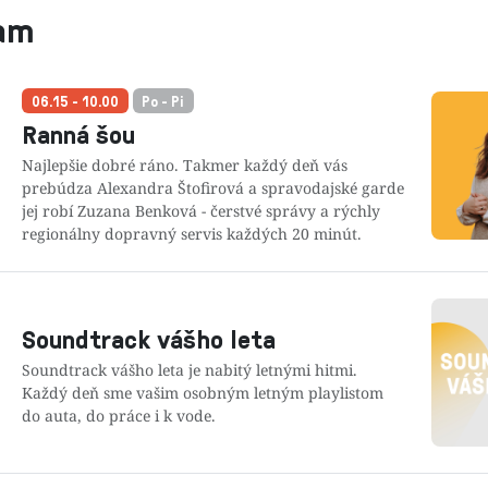
am
06.15 - 10.00
Po - Pi
Ranná šou
Najlepšie dobré ráno. Takmer každý deň vás
prebúdza Alexandra Štofirová a spravodajské garde
jej robí Zuzana Benková - čerstvé správy a rýchly
regionálny dopravný servis každých 20 minút.
Soundtrack vášho leta
Soundtrack vášho leta je nabitý letnými hitmi.
Každý deň sme vašim osobným letným playlistom
do auta, do práce i k vode.