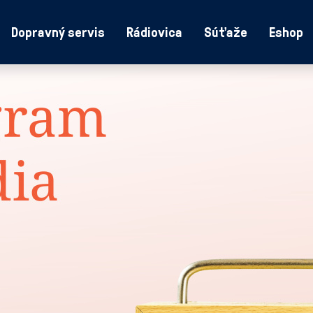
Dopravný servis
Rádiovica
Súťaže
Eshop