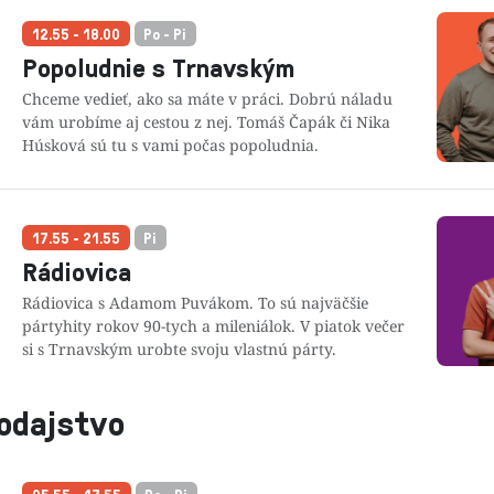
12.55 - 18.00
Po - Pi
Popoludnie s Trnavským
Chceme vedieť, ako sa máte v práci. Dobrú náladu
vám urobíme aj cestou z nej. Tomáš Čapák či Nika
Húsková sú tu s vami počas popoludnia.
17.55 - 21.55
Pi
Rádiovica
Rádiovica s Adamom Puvákom. To sú najväčšie
pártyhity rokov 90-tych a mileniálok. V piatok večer
si s Trnavským urobte svoju vlastnú párty.
odajstvo