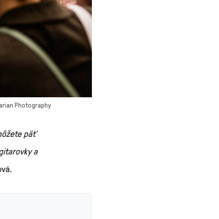
marian Photography
môžete päť
gitarovky a
ová.