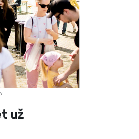
hy
t už