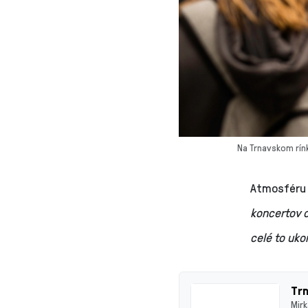
Na Trnavskom rínk
Atmosféru 
koncertov o
celé to uko
Trn
Mirk