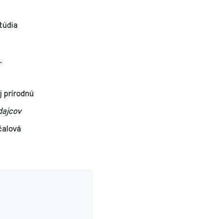
túdia
á.
j prírodnú
dajcov
čalová