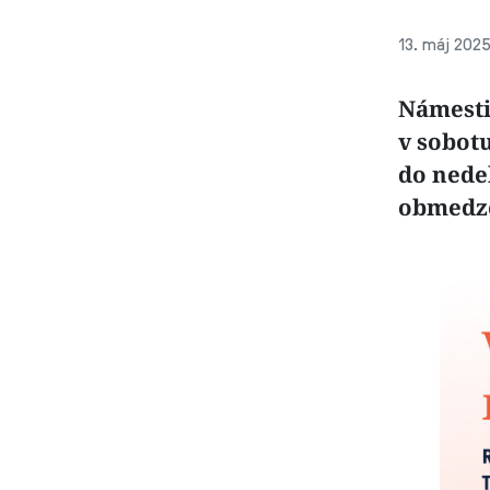
13. máj 2025
Námesti
v sobotu
do nede
obmedze