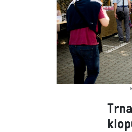
N
Trna
klop