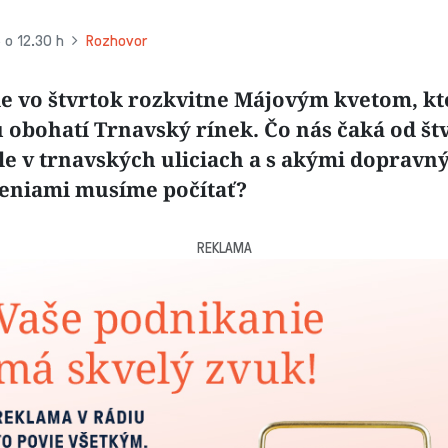
 o 12.30 h
Rozhovor
e vo štvrtok rozkvitne Májovým kvetom, kt
 obohatí Trnavský rínek. Čo nás čaká od št
le v trnavských uliciach a s akými dopravn
niami musíme počítať?
REKLAMA