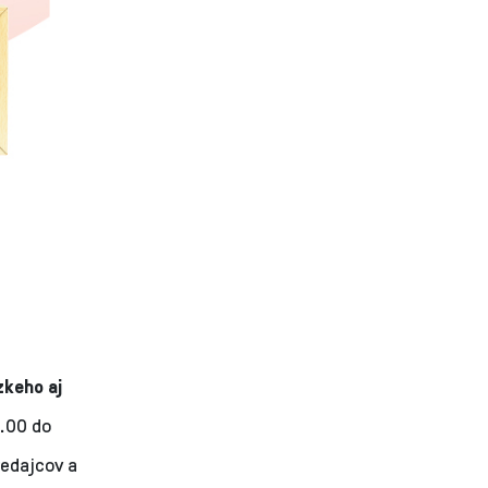
zkeho aj
.00 do
redajcov a