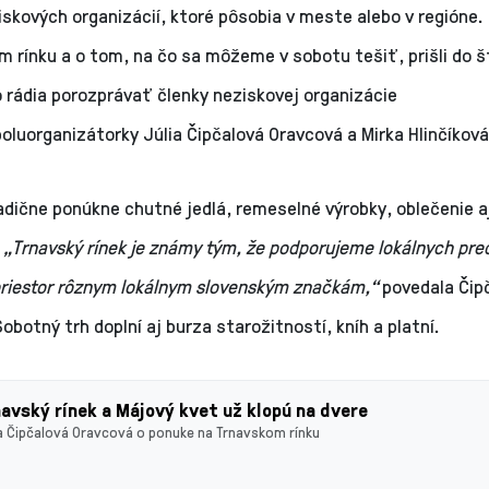
skových organizácií, ktoré pôsobia v meste alebo v regióne.
 rínku a o tom, na čo sa môžeme v sobotu tešiť, prišli do š
 rádia porozprávať členky neziskovej organizácie
oluorganizátorky Júlia Čipčalová Oravcová a Mirka Hlinčíkov
radične ponúkne chutné
jedlá, remeselné výrobky, oblečenie a
.
„
Trnavský rínek je známy tým, že podporujeme lokálnych pre
riestor rôznym lokálnym slovenským značkám
,“
povedala
Čip
obotný trh doplní aj burza starožitností, kníh a platní.
avský rínek a Májový kvet už klopú na dvere
ia Čipčalová Oravcová o ponuke na Trnavskom rínku