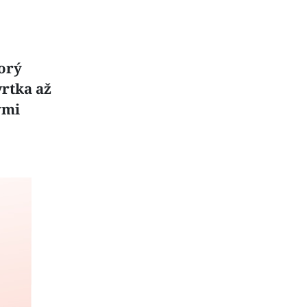
orý
vrtka až
ými