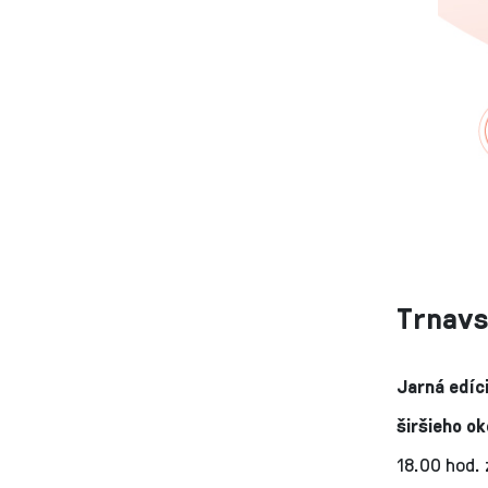
Trnavs
Jarná edíc
širšieho o
18.00 hod. 