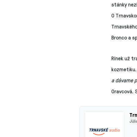
stánky nezi
O Trnavskom
Trnavského
Bronco a sp
Rínek už t
kozmetiku
a dávame p
Oravcová. S
Trn
Júl