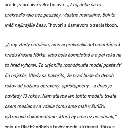
úrade, v archíve v Bratislave.
„V tej dobe sa to
prekresľovalo cez pauzáky, vlastne manuálne. Boli to
ináč najkrajšie časy,”
hovorí s úsmevom o začiatkoch.
„A my vtedy netušiac, sme si prekreslili dokumentáciu k
hradu Krásna Hôrka, lebo bola kompletná a o pol roka na
to hrad vyhorel. To urýchlilo rozhodnutie model postaviť
čo najskôr. Vtedy sa hovorilo, že hrad bude do dvoch
rokov od požiaru opravený, sprístupnený - a dnes je
odvtedy 13 rokov. Nám stavba len tohto modelu trvala
osem mesiacov a vďaka tomu sme mali v šuflíku
výkresovú dokumentáciu, ktorú by sme už nezohnali,”
opisuje Hlatký príbeh stavby modelu Krásnej Hôrky v