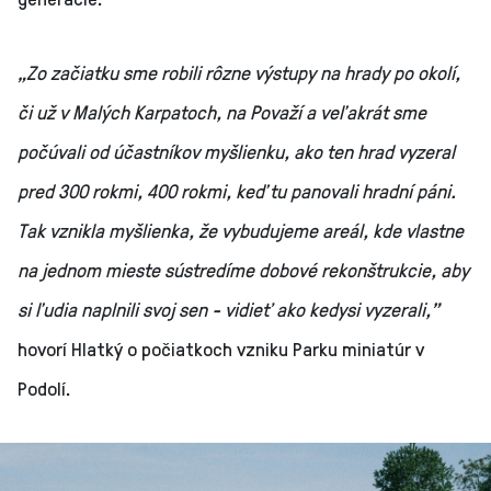
„Zo začiatku sme robili rôzne výstupy na hrady po okolí,
či už v Malých Karpatoch, na Považí a veľakrát sme
počúvali od účastníkov myšlienku, ako ten hrad vyzeral
pred 300 rokmi, 400 rokmi, keď tu panovali hradní páni.
Tak vznikla myšlienka, že vybudujeme areál, kde vlastne
na jednom mieste sústredíme dobové rekonštrukcie, aby
si ľudia naplnili svoj sen - vidieť ako kedysi vyzerali,”
hovorí Hlatký o počiatkoch vzniku Parku miniatúr v
Podolí.