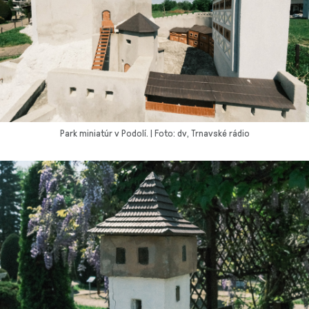
Park miniatúr v Podolí. | Foto: dv, Trnavské rádio