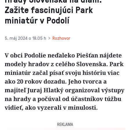
Zažite fascinujúci Park
miniatúr v Podolí
5. máj 2024 o 18.05 h
Rozhovor
V obci Podolie neďaleko Piešťan nájdete
modely hradov z celého Slovenska. Park
miniatúr začal písať svoju históriu viac
ako 20 rokov dozadu. Jeho tvorca a
majiteľ Juraj Hlatký organizoval výstupy
na hrady a počúval od účastníkov túžbu
vidieť, ako vyzerali v minulosti.
REKLAMA