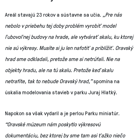
Areál stavajú 23 rokov a sústavne sa učia.
„Pre nás
nebolo v priebehu tej doby problém vyrobiť model
ľubovoľnej budovy na hrade, ale vytvárať skalu, ku ktorej
nie sú výkresy. Musíte si ju len nafotiť a priblížiť. Oravský
hrad sme odkladali, pretože sme si netrúfali. Nie na
objekty hradu, ale na tú skalu. Pretože keď skalu
netrafíte, tak to nebude Oravský hrad,”
spomína na
úskalia modelovania stavieb v parku Juraj Hlatký.
Napokon sa však vydaril a je perlou Parku miniatúr.
“Oravské múzeum nám poskytlo výkresovú
dokumentáciu, bez ktorej by sme tam asi ťažko niečo