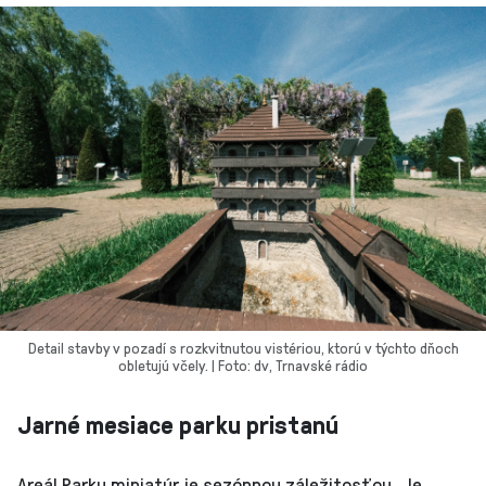
Detail stavby v pozadí s rozkvitnutou vistériou, ktorú v týchto dňoch
obletujú včely. | Foto: dv, Trnavské rádio
Jarné mesiace parku pristanú
Areál Parku miniatúr je sezónnou záležitosťou. Je