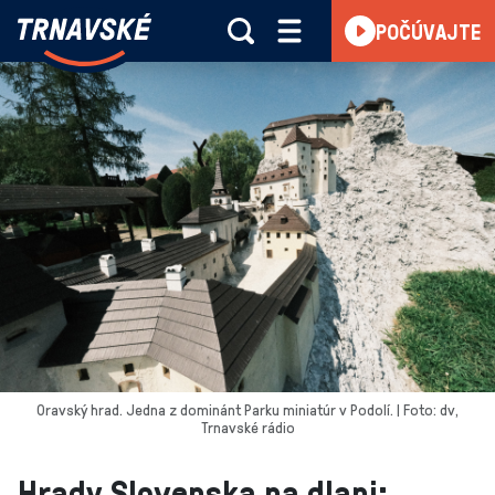
Trnavské
POČÚVAJTE
Skočiť na obsah
rádio
-
Vieme,
čo
sa
deje
v
kraji
Oravský hrad. Jedna z dominánt Parku miniatúr v Podolí. | Foto: dv,
Trnavské rádio
Hrady Slovenska na dlani: