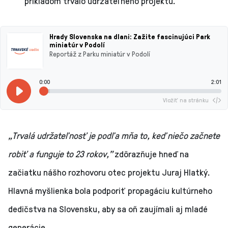
príkladom trvalo udržateľného projektu.
Hrady Slovenska na dlani: Zažite fascinujúci Park
miniatúr v Podolí
Reportáž z Parku miniatúr v Podolí
0:00
2:01
Vložiť na stránku
„Trvalá udržateľnosť je podľa mňa to, keď niečo začnete
robiť a funguje to 23 rokov,”
zdôrazňuje hneď na
začiatku nášho rozhovoru otec projektu Juraj Hlatký.
Hlavná myšlienka bola podporiť propagáciu kultúrneho
dedičstva na Slovensku, aby sa oň zaujímali aj mladé
generácie.