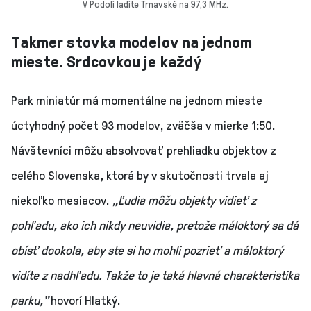
V Podolí ladíte Trnavské na 97,3 MHz.
Takmer stovka modelov na jednom
mieste. Srdcovkou je každý
Park miniatúr má momentálne na jednom mieste
úctyhodný počet 93 modelov, zväčša v mierke 1:50.
Návštevníci môžu absolvovať prehliadku objektov z
celého Slovenska, ktorá by v skutočnosti trvala aj
niekoľko mesiacov.
„Ľudia môžu objekty vidieť z
pohľadu, ako ich nikdy neuvidia, pretože máloktorý sa dá
obísť dookola, aby ste si ho mohli pozrieť a máloktorý
vidíte z nadhľadu. Takže to je taká hlavná charakteristika
parku,”
hovorí Hlatký.