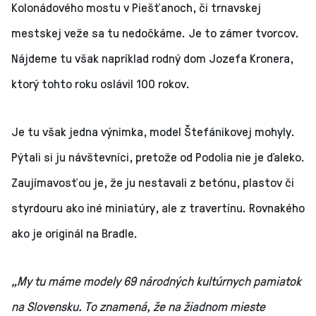
Kolonádového mostu v Piešťanoch, či trnavskej
mestskej veže sa tu nedočkáme. Je to zámer tvorcov.
Nájdeme tu však napríklad rodný dom Jozefa Kronera,
ktorý tohto roku oslávil 100 rokov.
Je tu však jedna výnimka, model Štefánikovej mohyly.
Pýtali si ju návštevníci, pretože od Podolia nie je ďaleko.
Zaujímavosťou je, že ju nestavali z betónu, plastov či
styrdouru ako iné miniatúry, ale z travertínu. Rovnakého
ako je originál na Bradle.
„My tu máme modely 69 národných kultúrnych pamiatok
na Slovensku. To znamená, že na žiadnom mieste