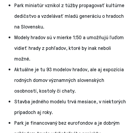
Park miniatúr vznikol z túžby propagovať kultúrne
dedičstvo a vzdelávať mladú generáciu o hradoch
na Slovensku.
Modely hradov sú v mierke 1:50 a umožňujú ľuďom
vidieť hrady z pohľadov, ktoré by inak neboli
možné.
Aktuálne je tu 93 modelov hradov, ale aj expozícia
rodných domov významných slovenských
osobností, kostoly či chaty.
Stavba jedného modelu trvá mesiace, v niektorých
prípadoch aj roky.
Park je financovaný bez eurofondov a je dobrým