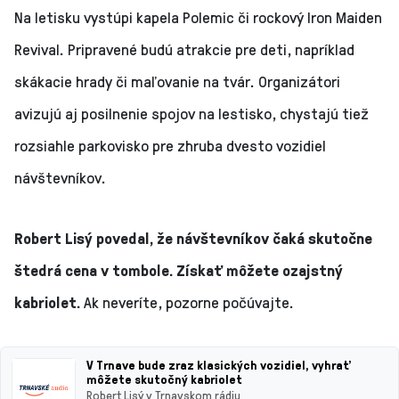
Na letisku vystúpi kapela Polemic či rockový Iron Maiden
Revival. Pripravené budú atrakcie pre deti, napríklad
skákacie hrady či maľovanie na tvár. Organizátori
avizujú aj posilnenie spojov na lestisko, chystajú tiež
rozsiahle parkovisko pre zhruba dvesto vozidiel
návštevníkov.
Robert Lisý povedal, že návštevníkov čaká skutočne
štedrá cena v tombole. Získať môžete ozajstný
kabriolet.
Ak neveríte, pozorne počúvajte.
V Trnave bude zraz klasických vozidiel, vyhrať
môžete skutočný kabriolet
Robert Lisý v Trnavskom rádiu