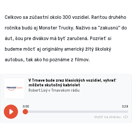
Celkovo sa zúčastní okolo 300 vozidiel. Raritou druhého
ročníka budú aj Monster Trucky. Naživo sa "zakusnú" do
áut, šou pre divákov má byť zaručená. Pozrieť si
budeme môcť aj originálny americký žltý školský
autobus, tak ako ho poznáme z filmov.
V Trnave bude zraz klasických vozidiel, vyhrať
môžete skutočný kabriolet
Robert Lisý v Trnavskom rádiu
0:00
3:29
Vložiť na stránku