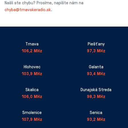
Našli ste chybu? Prosíme, napíšte nám na
chyba@trnavskeradio.sk
.
Trnava
Piešťany
106,2 MHz
97,3 MHz
Hlohovec
Galanta
103,9 MHz
93,4 MHz
Skalica
Dunajská Streda
106,0 MHz
98,3 MHz
Smolenice
Senica
107,9 MHz
93,2 MHz