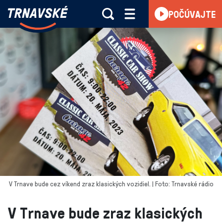
Trnavské
POČÚVAJTE
Skočiť na obsah
rádio
-
Vieme,
čo
sa
deje
v
kraji
V Trnave bude cez víkend zraz klasických vozidiel. | Foto: Trnavské rádio
V Trnave bude zraz klasických