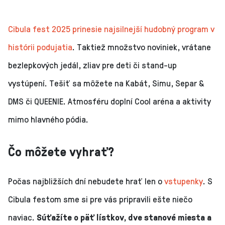
Cibula fest 2025 prinesie najsilnejší hudobný program v
histórii podujatia
. Taktiež množstvo noviniek, vrátane
bezlepkových jedál, zliav pre deti či stand-up
vystúpení. Tešiť sa môžete na Kabát, Simu, Separ &
DMS či QUEENIE. Atmosféru doplní Cool aréna a aktivity
mimo hlavného pódia.
Čo môžete vyhrať?
Počas najbližších dní nebudete hrať len o
vstupenky
. S
Cibula festom sme si pre vás pripravili ešte niečo
naviac.
Súťažíte o päť lístkov, dve stanové miesta a