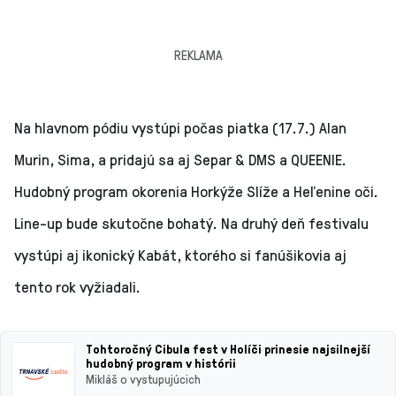
REKLAMA
Na hlavnom pódiu vystúpi počas piatka (17.7.) Alan
Murin, Sima, a pridajú sa aj Separ & DMS a QUEENIE.
Hudobný program okorenia Horkýže Slíže a Heľenine oči.
Line-up bude skutočne bohatý. Na druhý deň festivalu
vystúpi aj ikonický Kabát, ktorého si fanúšikovia aj
tento rok vyžiadali.
Tohtoročný Cibula fest v Holíči prinesie najsilnejší
hudobný program v histórii
Mikláš o vystupujúcich