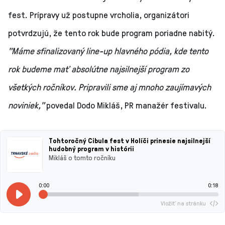
fest. Prípravy už postupne vrcholia, organizátori
potvrdzujú, že tento rok bude program poriadne nabitý.
"Máme sfinalizovaný line-up hlavného pódia, kde tento
rok budeme mať absolútne najsilnejší program zo
všetkých ročníkov. Pripravili sme aj mnoho zaujímavých
noviniek,"
povedal Dodo Mikláš, PR manažér festivalu.
Tohtoročný Cibula fest v Holíči prinesie najsilnejší
hudobný program v histórii
Mikláš o tomto ročníku
0:00
0:18
Vložiť na stránku