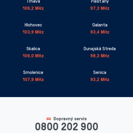
Trnava
Piešťany
106,2 MHz
97,3 MHz
Hlohovec
Galanta
103,9 MHz
93,4 MHz
Skalica
Dunajská Streda
106,0 MHz
98,3 MHz
Smolenice
Senica
107,9 MHz
93,2 MHz
Dopravný servis
0800 202 900