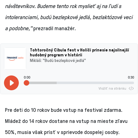
návštevníkov. Budeme tento rok myslieť aj na ľudí s
intoleranciami, budú bezlepkové jedlá, bezlaktózové veci
a podobne,"
prezradil manažér.
Tohtoročný Cibula fest v Holíči prinesie najsilnejší
hudobný program v histórii
Mikláš: "Budú bezlepkové jedlá"
0:00
0:30
Vložiť na stránku
Pre deti do 10 rokov bude vstup na festival zdarma.
Mládež do 14 rokov dostane na vstup na mieste zľavu
50%, musia však prísť v sprievode dospelej osoby.