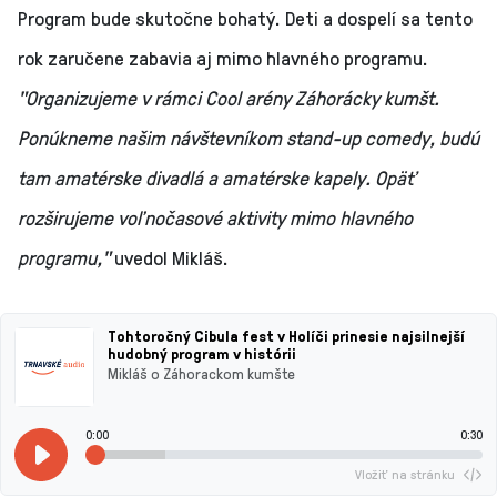
Program bude skutočne bohatý. Deti a dospelí sa tento
rok zaručene zabavia aj mimo hlavného programu.
"Organizujeme v rámci Cool arény Záhorácky kumšt.
Ponúkneme našim návštevníkom stand-up comedy, budú
tam amatérske divadlá a amatérske kapely. Opäť
rozširujeme voľnočasové aktivity mimo hlavného
programu,"
uvedol Mikláš.
Tohtoročný Cibula fest v Holíči prinesie najsilnejší
hudobný program v histórii
Mikláš o Záhorackom kumšte
0:00
0:30
Vložiť na stránku