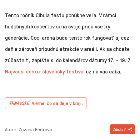
Tento ročník Cibula festu ponúkne veľa. V rámci
hudobných koncertov si na svoje prídu všetky
generácie. Cool aréna bude tento rok fungovať aj cez
deň a zároveň pribudnú atrakcie v areáli. Ak sa chcete
zúčastniť, zapíšte si do kalendárov dátumy 17. - 19. 7.
Najväčší česko-slovenský festival
už na vás čaká.
TRNAVSKÉ.
Vieme, čo sa deje v kraji.
Autor: Zuzana Benková
Zdielať