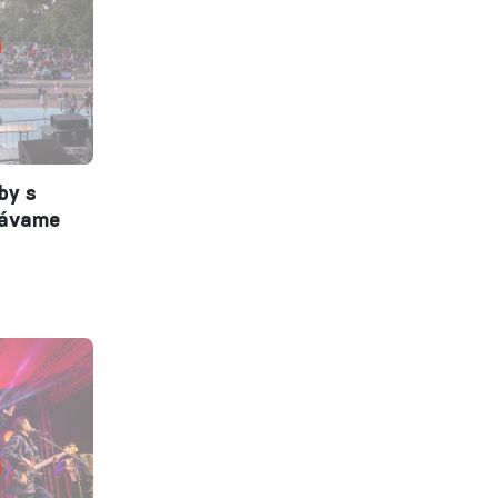
by s
dávame