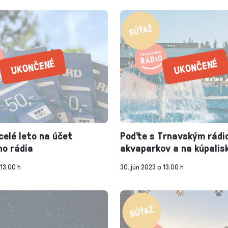
celé leto na účet
Poďte s Trnavským rádi
o rádia
akvaparkov a na kúpalis
 13.00 h
30. jún 2023 o 13.00 h