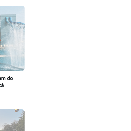
om do
ká