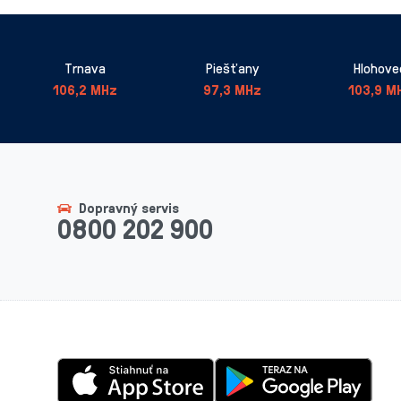
Trnava
Piešťany
Hlohove
106,2 MHz
97,3 MHz
103,9 M
Dopravný servis
0800 202 900