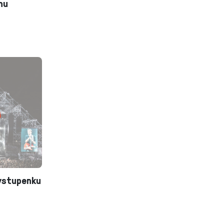
nu
vstupenku