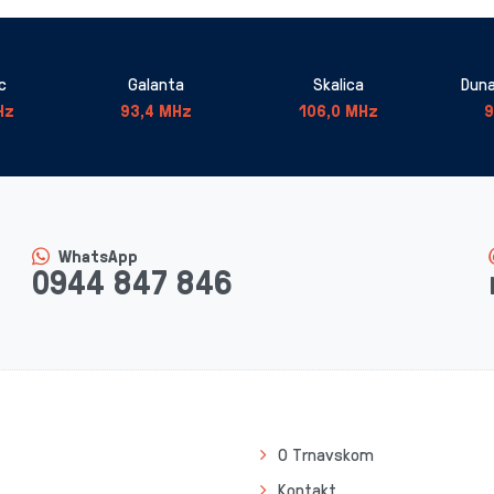
c
Galanta
Skalica
Duna
Hz
93,4 MHz
106,0 MHz
9
WhatsApp
0944 847 846
O Trnavskom
Kontakt