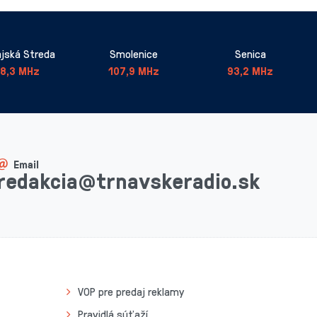
jská Streda
Smolenice
Senica
8,3 MHz
107,9 MHz
93,2 MHz
Email
redakcia@trnavskeradio.sk
VOP pre predaj reklamy
Pravidlá súťaží