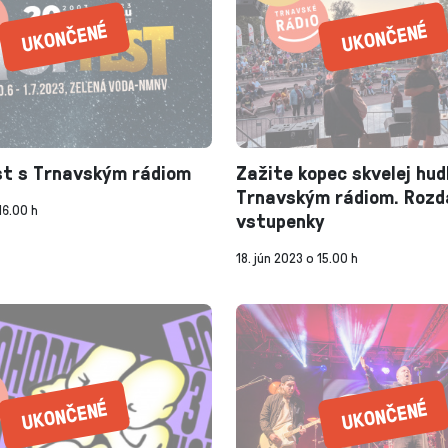
st s Trnavským rádiom
Zažite kopec skvelej hud
Trnavským rádiom. Roz
16.00 h
vstupenky
18. jún 2023 o 15.00 h