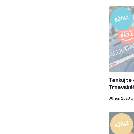
Tankujte 
Trnavskéh
30. jún 2023 o