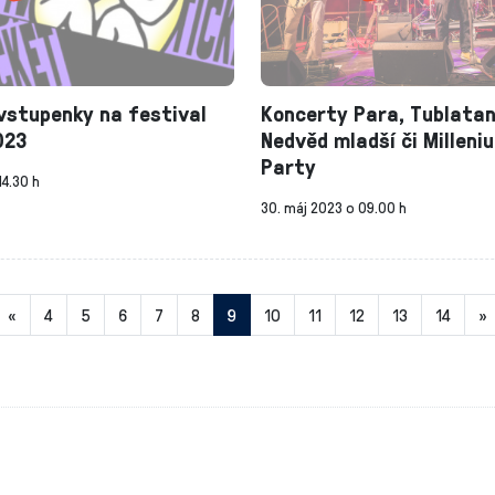
vstupenky na festival
Koncerty Para, Tublata
023
Nedvěd mladší či Millen
Party
14.30 h
30. máj 2023 o 09.00 h
Aktuálna
«
4
5
6
7
8
9
10
11
12
13
14
»
stránka
9