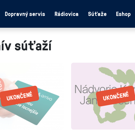
Dopravný servis
Rádiovica
Súťaže
Eshop
ív súťaží