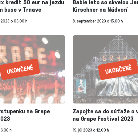
3x kredit 50 eur na jazdu
Babie leto so skvelou Ja
m buse v Trnave
Kirschner na Nádvorí
 2023 o 06.00 h
8. september 2023 o 15.00 h
vstupenku na Grape
Zapojte sa do súťaže o 
2023
na Grape Festival 2023
06.00 h
19. júl 2023 o 12.00 h