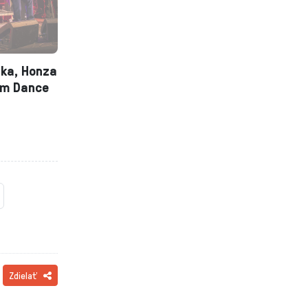
nka, Honza
ium Dance
Zdielať