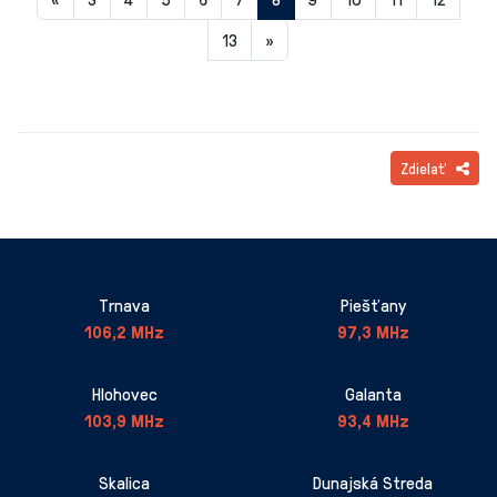
stránka
13
»
8
Zdielať
Trnava
Piešťany
106,2 MHz
97,3 MHz
Hlohovec
Galanta
103,9 MHz
93,4 MHz
Skalica
Dunajská Streda