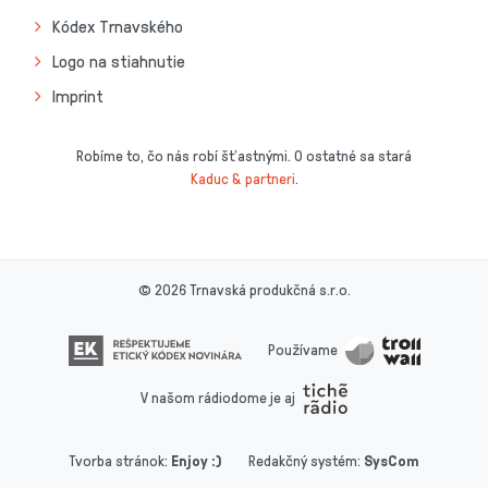
Kódex Trnavského
Logo na stiahnutie
Imprint
Robíme to, čo nás robí šťastnými. O ostatné sa stará
Kaduc & partneri
.
© 2026 Trnavská produkčná s.r.o.
Používame
V našom rádiodome je aj
Tvorba stránok
:
Enjoy :)
Redakčný systém
:
SysCom