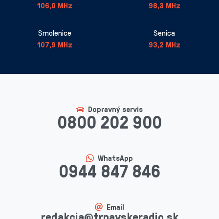
106,0 MHz
98,3 MHz
Smolenice
Senica
107,9 MHz
93,2 MHz
Dopravný servis
0800 202 900
WhatsApp
0944 847 846
Email
redakcia@trnavskeradio.sk