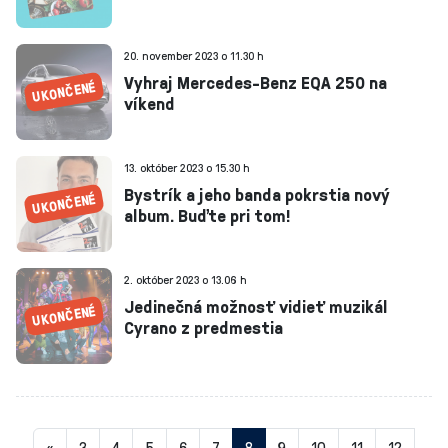
20. november 2023 o 11.30 h
Vyhraj Mercedes-Benz EQA 250 na
víkend
13. október 2023 o 15.30 h
Bystrík a jeho banda pokrstia nový
album. Buďte pri tom!
2. október 2023 o 13.06 h
Jedinečná možnosť vidieť muzikál
Cyrano z predmestia
Aktuálna
«
3
4
5
6
7
8
9
10
11
12