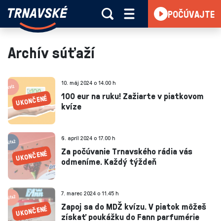
Trnavské
POČÚVAJTE
Skočiť na obsah
rádio
-
Vieme,
Archív súťaží
čo
sa
deje
10. máj 2024 o 14.00 h
v
100 eur na ruku! Zažiarte v piatkovom
kvíze
kraji
6. apríl 2024 o 17.00 h
Za počúvanie Trnavského rádia vás
odmeníme. Každý týždeň
7. marec 2024 o 11.45 h
Zapoj sa do MDŽ kvízu. V piatok môžeš
získať poukážku do Fann parfumérie