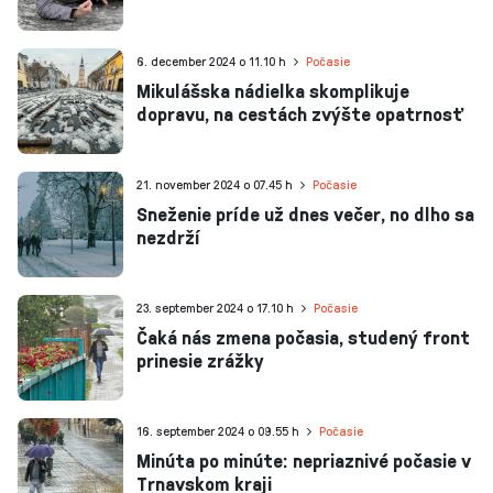
6. december 2024 o 11.10 h
Počasie
Mikulášska nádielka skomplikuje
dopravu, na cestách zvýšte opatrnosť
21. november 2024 o 07.45 h
Počasie
Sneženie príde už dnes večer, no dlho sa
nezdrží
23. september 2024 o 17.10 h
Počasie
Čaká nás zmena počasia, studený front
prinesie zrážky
16. september 2024 o 09.55 h
Počasie
Minúta po minúte: nepriaznivé počasie v
Trnavskom kraji