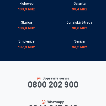
Hlohovec
Galanta
103,9 MHz
93,4 MHz
Skalica
Dunajská Streda
106,0 MHz
98,3 MHz
Smolenice
Senica
107,9 MHz
93,2 MHz
Dopravný servis
0800 202 900
WhatsApp