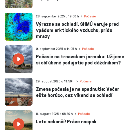
28. september 2025 o 19.00 h
Počasie
Výrazne sa ochladí. SHMÚ varuje pred
vpádom arktického vzduchu, prídu
mrazy
9. september 2025 o 14.05 h
Počasie
Počasie na trnavskom jarmoku: Užijeme
si obľúbené podujatie pod dáždnikom?
29. august 2025 o 19.50 h
Počasie
Zmena počasia je na spadnutie: Večer
ešte horúco, cez víkend sa ochladí
8. august 2025 o 08.30 h
Počasie
Leto nekončí! Práve naopak