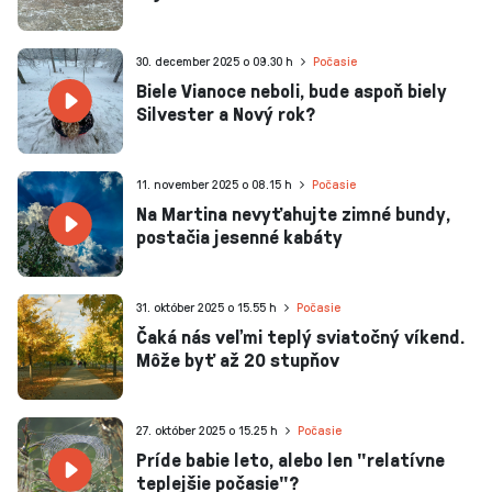
30. december 2025 o 09.30 h
Počasie
Biele Vianoce neboli, bude aspoň biely
Silvester a Nový rok?
11. november 2025 o 08.15 h
Počasie
Na Martina nevyťahujte zimné bundy,
postačia jesenné kabáty
31. október 2025 o 15.55 h
Počasie
Čaká nás veľmi teplý sviatočný víkend.
Môže byť až 20 stupňov
27. október 2025 o 15.25 h
Počasie
Príde babie leto, alebo len "relatívne
teplejšie počasie"?