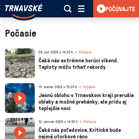
Trnavské
POČÚVAJTE
Skočiť na obsah
rádio
-
Vieme,
Počasie
čo
sa
deje
26. jún 2026 o 14.20 h
Počasie
v
Čaká nás extrémne horúci víkend.
Teploty môžu trhať rekordy
kraji
10. marec 2026 o 15.20 h
Počasie
Jasnú oblohu v Trnavskom kraji prerušia
oblaky a možné prehánky, ale prídu aj
teplejšie noci
12. január 2026 o 14.30 h
Počasie
Čaká nás poľadovica. Kritické bude
najmä utorkové ráno