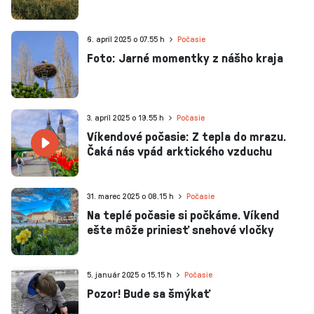
6. apríl 2025 o 07.55 h
Počasie
Foto: Jarné momentky z nášho kraja
3. apríl 2025 o 19.55 h
Počasie
Víkendové počasie: Z tepla do mrazu.
Čaká nás vpád arktického vzduchu
31. marec 2025 o 08.15 h
Počasie
Na teplé počasie si počkáme. Víkend
ešte môže priniesť snehové vločky
5. január 2025 o 15.15 h
Počasie
Pozor! Bude sa šmýkať