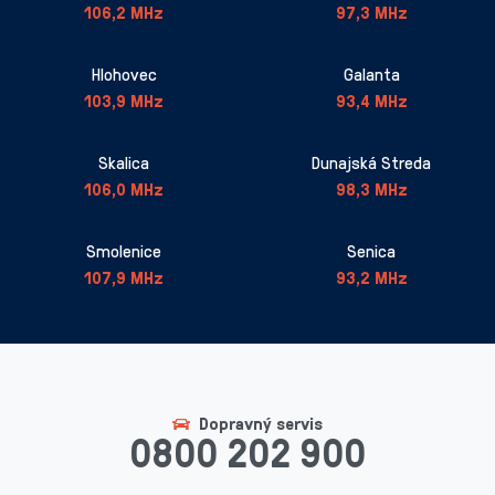
106,2 MHz
97,3 MHz
Hlohovec
Galanta
103,9 MHz
93,4 MHz
Skalica
Dunajská Streda
106,0 MHz
98,3 MHz
Smolenice
Senica
107,9 MHz
93,2 MHz
Dopravný servis
0800 202 900