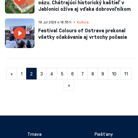
oázu. Chátrajúci historický kaštieľ v
Jablonici ožíva aj vďaka dobrovoľníkom
19. júl 2026 o 18.55 h
Kultúra
Festival Colours of Ostrava prekonal
všetky očakávania aj vrtochy počasia
Aktuálna
«
1
2
3
4
5
6
7
8
9
10
11
stránka
»
2
Trnava
Piešťany