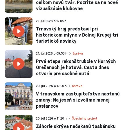
celkom novú tvár. Pozrite sa na nové
vizualizácie klubovne
21. júl 2026 o 17.05 h
Trnavský kraj predstavil pri
historickom mlyne v Dolnej Krupej tri
turistické novinky
21. júl 2026 o 09.55 h
Správa
Prvá etapa rekonštrukcie v Horných
Orešanoch je hotová. Cestu dnes
otvoria pre osobné autá
20. júl 2026 o 17.05 h
Správa
V trnavskom zastupiteľstve nastanú
zmeny: Na jeseň si zvolíme menej
poslancov
20. júl 2026 o 11.20 h
Špeciálny projekt
Záhorie skrýva nečakanú toskánsku