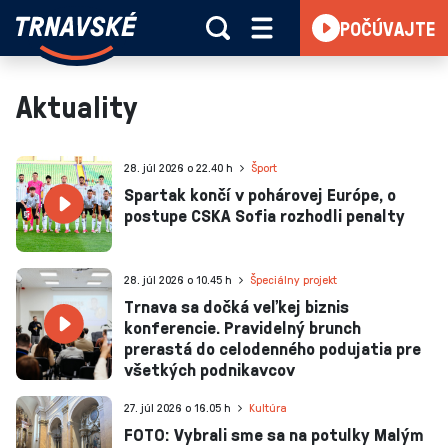
Trnavské
POČÚVAJTE
Skočiť na obsah
rádio
-
Vieme,
Aktuality
čo
sa
deje
28. júl 2026 o 22.40 h
Šport
v
Spartak končí v pohárovej Európe, o
postupe CSKA Sofia rozhodli penalty
kraji
28. júl 2026 o 10.45 h
Špeciálny projekt
Trnava sa dočká veľkej biznis
konferencie. Pravidelný brunch
prerastá do celodenného podujatia pre
všetkých podnikavcov
27. júl 2026 o 16.05 h
Kultúra
FOTO: Vybrali sme sa na potulky Malým