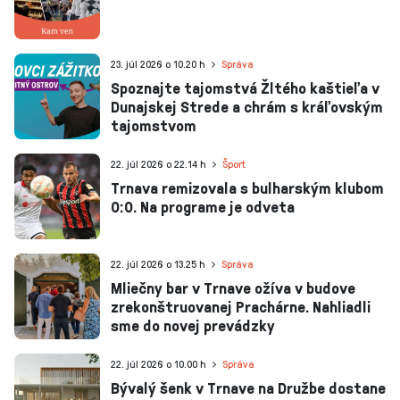
23. júl 2026 o 10.20 h
Správa
Spoznajte tajomstvá Žltého kaštieľa v
Dunajskej Strede a chrám s kráľovským
tajomstvom
22. júl 2026 o 22.14 h
Šport
Trnava remizovala s bulharským klubom
0:0. Na programe je odveta
22. júl 2026 o 13.25 h
Správa
Mliečny bar v Trnave ožíva v budove
zrekonštruovanej Prachárne. Nahliadli
sme do novej prevádzky
22. júl 2026 o 10.00 h
Správa
Bývalý šenk v Trnave na Družbe dostane