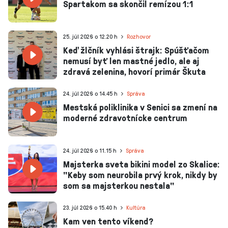
Spartakom sa skončil remízou 1:1
25. júl 2026 o 12.20 h
Rozhovor
Keď žlčník vyhlási štrajk: Spúšťačom
nemusí byť len mastné jedlo, ale aj
zdravá zelenina, hovorí primár Škuta
24. júl 2026 o 14.45 h
Správa
Mestská poliklinika v Senici sa zmení na
moderné zdravotnícke centrum
24. júl 2026 o 11.15 h
Správa
Majsterka sveta bikini model zo Skalice:
"Keby som neurobila prvý krok, nikdy by
som sa majsterkou nestala"
23. júl 2026 o 15.40 h
Kultúra
Kam ven tento víkend?