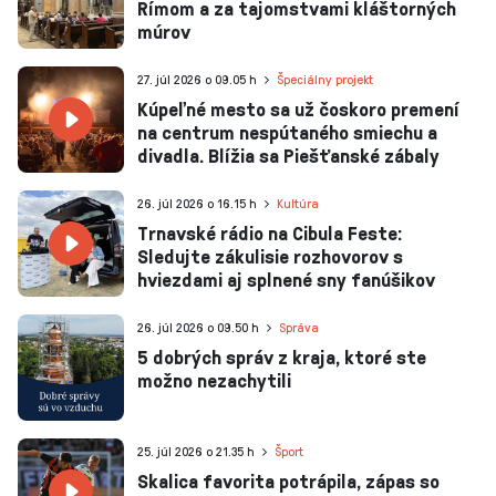
Rímom a za tajomstvami kláštorných
múrov
27. júl 2026 o 09.05 h
Špeciálny projekt
Kúpeľné mesto sa už čoskoro premení
na centrum nespútaného smiechu a
divadla. Blížia sa Piešťanské zábaly
26. júl 2026 o 16.15 h
Kultúra
Trnavské rádio na Cibula Feste:
Sledujte zákulisie rozhovorov s
hviezdami aj splnené sny fanúšikov
26. júl 2026 o 09.50 h
Správa
5 dobrých správ z kraja, ktoré ste
možno nezachytili
25. júl 2026 o 21.35 h
Šport
Skalica favorita potrápila, zápas so