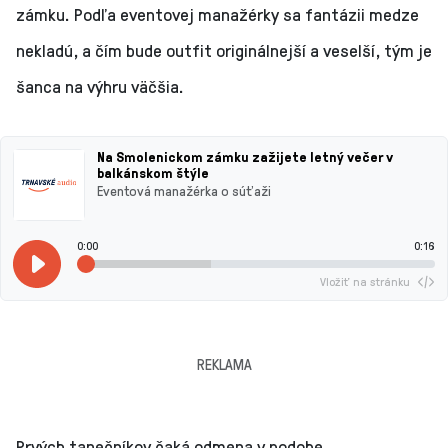
zámku. Podľa eventovej manažérky sa fantázii medze
nekladú, a čím bude outfit originálnejší a veselší, tým je
šanca na výhru väčšia.
Na Smolenickom zámku zažijete letný večer v
balkánskom štýle
Eventová manažérka o súťaži
0:00
0:16
Vložiť na stránku
REKLAMA
Prvých tanečníkov čaká odmena v podobe