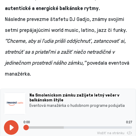
autentické a energické balkánske rytmy.
Následne prevezme štafetu DJ Gadjo, známy svojimi
setmi prepájajúcimi world music, latino, jazz či funky.
"Chceme, aby si ľudia prišli oddýchnuť, zatancovať si,
stretnúť sa s priateľmi a zažiť niečo netradičné v
jedinečnom prostredí nášho zámku,"
povedala eventová
manažérka.
Na Smolenickom zámku zažijete letný večer v
balkánskom štýle
Eventová manažérka o hudobnom programe podujatia
0:00
0:27
Vložiť na stránku