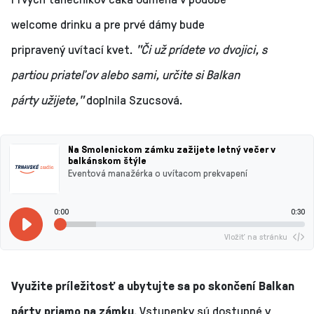
welcome drinku a pre prvé dámy bude
pripravený uvítací kvet.
"Či už prídete vo dvojici, s
partiou priateľov alebo sami, určite si Balkan
párty užijete,"
doplnila Szucsová.
Na Smolenickom zámku zažijete letný večer v
balkánskom štýle
Eventová manažérka o uvítacom prekvapení
0:00
0:30
Vložiť na stránku
Využite príležitosť a ubytujte sa po skončení Balkan
párty priamo na zámku.
Vstupenky sú dostupné v