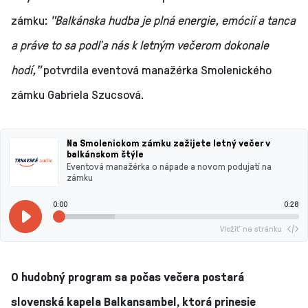
zámku:
"Balkánska hudba je plná energie, emócií a tanca
a práve to sa podľa nás k letným večerom dokonale
hodí,"
potvrdila eventová manažérka Smolenického
zámku Gabriela Szucsová.
Na Smolenickom zámku zažijete letný večer v
balkánskom štýle
Eventová manažérka o nápade a novom podujatí na
zámku
0:00
0:28
Vložiť na stránku
O hudobný program sa počas večera postará
slovenská kapela Balkansambel, ktorá prinesie