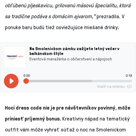
obľúbenú pljeskavicu, grilovanú mäsovú špecialitu, ktorá
sa tradične podáva s domácim ajvarom,"
prezradila. V
ponuke baru budú tiež osviežujúce miešané drinky.
Na Smolenickom zámku zažijete letný večer v
balkánskom štýle
Eventová manažérka o občerstvení a nápojoch
0:00
0:19
Vložiť na stránku
Hoci dress code nie je pre návštevníkov povinný, môže
priniesť príjemný bonus.
Kreatívny nápad na tematický
outfit vám môže vyhrať súťaž o noc na Smolenickom