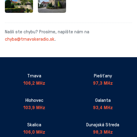
Našli ste chybu? Prosíme, napíšte nám na
chyba@trnavskeradio.sk
.
Trnava
Piešťany
106,2 MHz
97,3 MHz
Hlohovec
Galanta
103,9 MHz
93,4 MHz
Skalica
Dunajská Streda
106,0 MHz
98,3 MHz