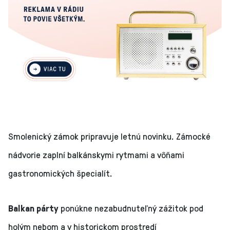
Smolenický zámok pripravuje letnú novinku. Zámocké
nádvorie zaplní balkánskymi rytmami a vôňami
gastronomických špecialít.
Balkan párty
ponúkne nezabudnuteľný zážitok pod
holým nebom a v historickom prostredí