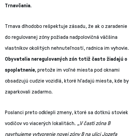
Trnavčania
.
Trnava dlhodobo rešpektuje zásadu, že ak o zaradenie
do regulovanej zóny požiada nadpolovičná väčšina
vlastníkov okolitých nehnuteľností, radnica im vyhovie.
Obyvatelia neregulovaných zón totiž často žiadajú o
spoplatnenie,
pretože im voľné miesta pod oknami
obsadzujú cudzie vozidlá, ktoré hľadajú miesta, kde by
zaparkovali zadarmo.
Poslanci preto odklepli zmeny, ktoré sa dotknú stoviek
vodičov vo viacerých lokalitách.
„V časti zóna B
navrhujeme vytvorenie novej zóny B na ulici Jozefa