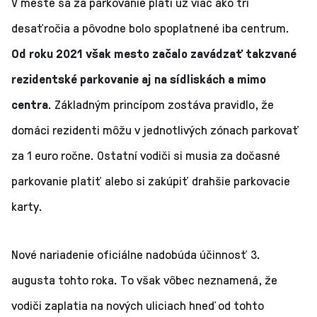
V meste sa za parkovanie platí už viac ako tri
desaťročia a pôvodne bolo spoplatnené iba centrum.
Od roku 2021 však mesto začalo zavádzať takzvané
rezidentské parkovanie aj na sídliskách a mimo
centra
. Základným princípom zostáva pravidlo, že
domáci rezidenti môžu v jednotlivých zónach parkovať
za 1 euro ročne. Ostatní vodiči si musia za dočasné
parkovanie platiť alebo si zakúpiť drahšie parkovacie
karty.
Nové nariadenie oficiálne nadobúda účinnosť 3.
augusta tohto roka. To však vôbec neznamená, že
vodiči zaplatia na nových uliciach hneď od tohto