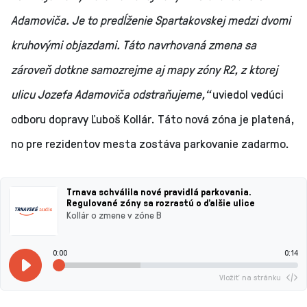
Adamoviča. Je to predĺženie Spartakovskej medzi dvomi
kruhovými objazdami. Táto navrhovaná zmena sa
zároveň dotkne samozrejme aj mapy zóny R2, z ktorej
ulicu Jozefa Adamoviča odstraňujeme,“
uviedol vedúci
odboru dopravy Ľuboš Kollár. Táto nová zóna je platená,
no pre rezidentov mesta zostáva parkovanie zadarmo.
Trnava schválila nové pravidlá parkovania.
Regulované zóny sa rozrastú o ďalšie ulice
Kollár o zmene v zóne B
0:00
0:14
Vložiť na stránku