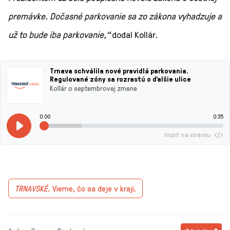
premávke. Dočasné parkovanie sa zo zákona vyhadzuje a
už to bude iba parkovanie,“
dodal Kollár.
Trnava schválila nové pravidlá parkovania.
Regulované zóny sa rozrastú o ďalšie ulice
Kollár o septembrovej zmene
0:00
0:35
Vložiť na stránku
TRNAVSKÉ.
Vieme, čo sa deje v kraji.