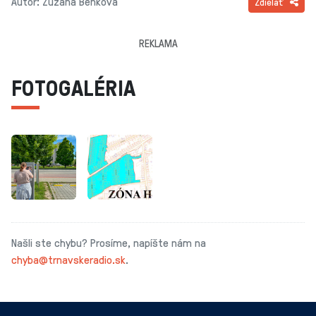
Autor: Zuzana Benková
Zdielať
REKLAMA
FOTOGALÉRIA
Našli ste chybu? Prosíme, napíšte nám na
chyba@trnavskeradio.sk
.