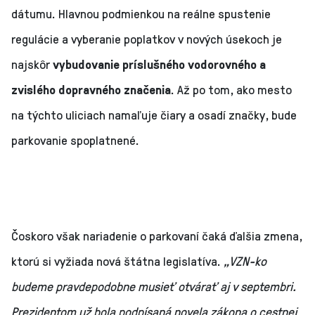
dátumu. Hlavnou podmienkou na reálne spustenie
regulácie a vyberanie poplatkov v nových úsekoch je
najskôr
vybudovanie príslušného vodorovného a
zvislého dopravného značenia
. Až po tom, ako mesto
na týchto uliciach namaľuje čiary a osadí značky, bude
parkovanie spoplatnené.
Čoskoro však nariadenie o parkovaní čaká ďalšia zmena,
ktorú si vyžiada nová štátna legislatíva.
„VZN-ko
budeme pravdepodobne musieť otvárať aj v septembri.
Prezidentom už bola podpísaná novela zákona o cestnej