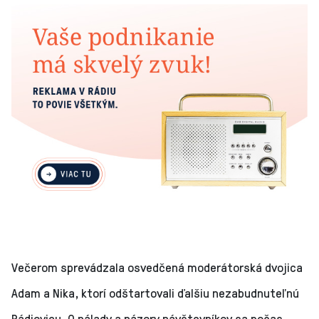
Večerom sprevádzala osvedčená moderátorská dvojica
Adam a Nika, ktorí odštartovali ďalšiu nezabudnuteľnú
Rádiovicu. O nálady a názory návštevníkov sa počas