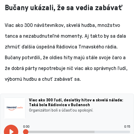
Bučany ukázali, že sa vedia zabávať
Viac ako 300 návštevníkov, skvelá hudba, množstvo
tanca a nezabudnuteľné momenty. Aj takto by sa dala
zhrnúť ďalšia úspešná Rádiovica Trnavského rádia.
Bučany potvrdili, že oldies hity majú stále svoje čaro a
že dobrá párty nepotrebuje nič viac ako správnych ľudí,
výbornú hudbu a chuť zabávať sa.
Viac ako 300 ľudí, desiatky hitov a skvelá nálada:
Taká bola Rádiovica v Bučanoch
Organizátori boli s účasťou spokojní.
0:00
0:15