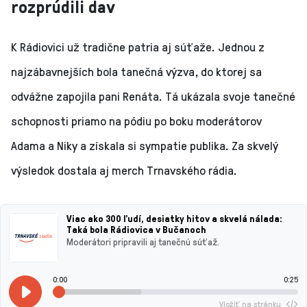
rozprúdili dav
K Rádiovici už tradične patria aj súťaže. Jednou z
najzábavnejších bola tanečná výzva, do ktorej sa
odvážne zapojila pani Renáta. Tá ukázala svoje tanečné
schopnosti priamo na pódiu po boku moderátorov
Adama a Niky a získala si sympatie publika. Za skvelý
výsledok dostala aj merch Trnavského rádia.
Viac ako 300 ľudí, desiatky hitov a skvelá nálada:
Taká bola Rádiovica v Bučanoch
Moderátori pripravili aj tanečnú súťaž.
0:00
0:25
Vložiť na stránku