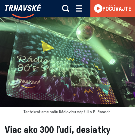
Trnavské
POČÚVAJTE
Skočiť na obsah
rádio
-
Vieme,
čo
sa
deje
v
kraji
Tentokrát sme našu Rádiovicu odpálili v Bučanoch.
Viac ako 300 ľudí, desiatky