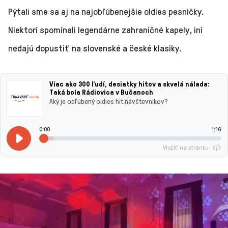
Pýtali sme sa aj na najobľúbenejšie oldies pesničky.
Niektorí spomínali legendárne zahraničné kapely, iní
nedajú dopustiť na slovenské a české klasiky.
Viac ako 300 ľudí, desiatky hitov a skvelá nálada:
Taká bola Rádiovica v Bučanoch
Aký je obľúbený oldies hit návštevníkov?
0:00
1:16
Vložiť na stránku