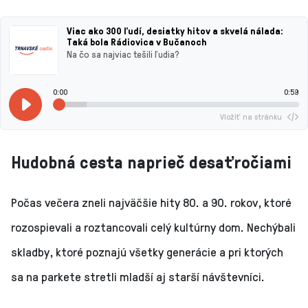
Viac ako 300 ľudí, desiatky hitov a skvelá nálada:
Taká bola Rádiovica v Bučanoch
Na čo sa najviac tešili ľudia?
0:00
0:59
Vložiť na stránku
Hudobná cesta naprieč desaťročiami
Počas večera zneli najväčšie hity 80. a 90. rokov, ktoré
rozospievali a roztancovali celý kultúrny dom. Nechýbali
skladby, ktoré poznajú všetky generácie a pri ktorých
sa na parkete stretli mladší aj starší návštevníci.