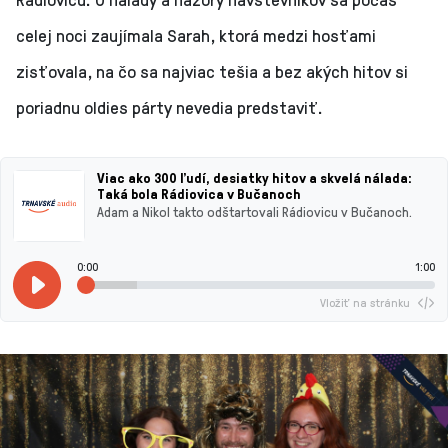
celej noci zaujímala Sarah, ktorá medzi hosťami
zisťovala, na čo sa najviac tešia a bez akých hitov si
poriadnu oldies párty nevedia predstaviť.
Viac ako 300 ľudí, desiatky hitov a skvelá nálada:
Taká bola Rádiovica v Bučanoch
Adam a Nikol takto odštartovali Rádiovicu v Bučanoch.
0:00
1:00
Vložiť na stránku