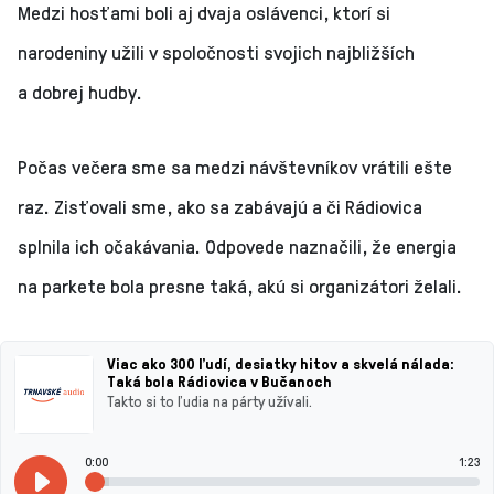
Medzi hosťami boli aj dvaja oslávenci, ktorí si
narodeniny užili v spoločnosti svojich najbližších
a dobrej hudby.
Počas večera sme sa medzi návštevníkov vrátili ešte
raz. Zisťovali sme, ako sa zabávajú a či Rádiovica
splnila ich očakávania. Odpovede naznačili, že energia
na parkete bola presne taká, akú si organizátori želali.
Viac ako 300 ľudí, desiatky hitov a skvelá nálada:
Taká bola Rádiovica v Bučanoch
Takto si to ľudia na párty užívali.
0:00
1:23