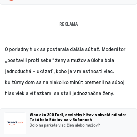
REKLAMA
O poriadny hluk sa postarala ďalšia súťaž. Moderátori
„postavili proti sebe“ ženy a mužov a úloha bola
jednoduchá – ukázať, koho je v miestnosti viac.
Kultúrny dom sa na niekoľko minút premenil na súboj
hlasiviek a víťazkami sa stali jednoznačne ženy.
Viac ako 300 ľudí, desiatky hitov a skvelá nálada:
Taká bola Rádiovica v Bučanoch
Bolo na parkete viac žien alebo mužov?