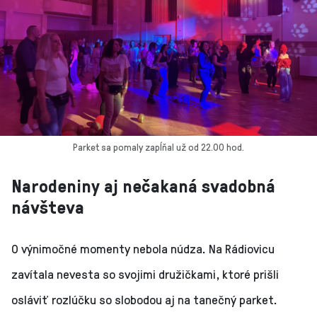
Parket sa pomaly zapĺňal už od 22.00 hod.
Narodeniny aj nečakaná svadobná
návšteva
O výnimočné momenty nebola núdza. Na Rádiovicu
zavítala nevesta so svojimi družičkami, ktoré prišli
osláviť rozlúčku so slobodou aj na tanečný parket.