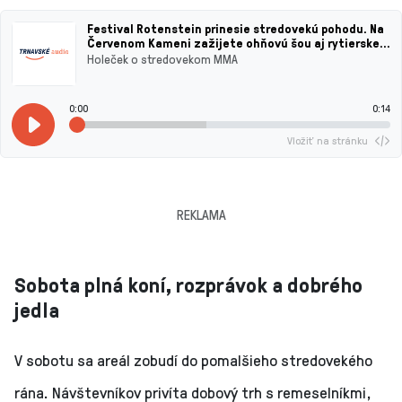
Festival Rotenstein prinesie stredovekú pohodu. Na
Červenom Kameni zažijete ohňovú šou aj rytierske
MMA
Holeček o stredovekom MMA
0:00
0:14
Vložiť na stránku
REKLAMA
Sobota plná koní, rozprávok a dobrého
jedla
V sobotu sa areál zobudí do pomalšieho stredovekého
rána. Návštevníkov privíta dobový trh s remeselníkmi,