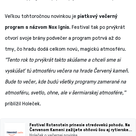
Veľkou tohtoročnou novinkou je
piatkový večerný
program s názvom Nox Ignis.
Festival tak po prvýkrát
otvorí svoje brány podvečer a program potrvá až do
tmy, čo hradu dodá celkom novú, magickú atmosféru.
"Tento rok to prvýkrát takto skúšame a chceli sme si
vyskúšať tú atmosféru večera na hrade Červený kameň.
Bude to večer, kde budú všetky programy zamerané na
atmosféru, svetlo, ohne, ale v šermiarskej atmosfére,"
priblížil Holeček.
Festival Rotenstein prinesie stredovekú pohodu. Na
Červenom Kameni zažijete ohňovú šou aj rytierske
MMA
Holeček o večernej novinke