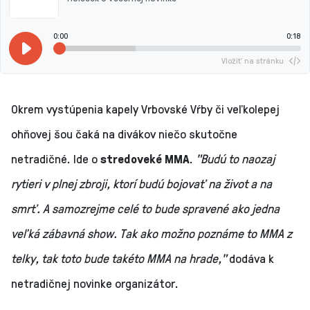
0:00
0:18
Vložiť na stránku
Okrem vystúpenia kapely Vrbovské Vŕby či veľkolepej
ohňovej šou čaká na divákov niečo skutočne
netradičné. Ide o
stredoveké MMA
.
"Budú to naozaj
rytieri v plnej zbroji, ktorí budú bojovať na život a na
smrť. A samozrejme celé to bude spravené ako jedna
veľká zábavná show. Tak ako možno poznáme to MMA z
telky, tak toto bude takéto MMA na hrade,"
dodáva k
netradičnej novinke organizátor.