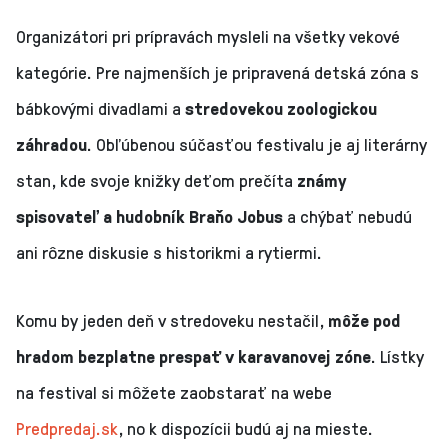
Organizátori pri prípravách mysleli na všetky vekové
kategórie. Pre najmenších je pripravená detská zóna s
bábkovými divadlami a
stredovekou zoologickou
záhradou
. Obľúbenou súčasťou festivalu je aj literárny
stan, kde svoje knižky deťom prečíta
známy
spisovateľ a hudobník Braňo Jobus
a chýbať nebudú
ani rôzne diskusie s historikmi a rytiermi.
Komu by jeden deň v stredoveku nestačil,
môže pod
hradom bezplatne prespať v karavanovej zóne
. Lístky
na festival si môžete zaobstarať na webe
Predpredaj.sk
, no k dispozícii budú aj na mieste.