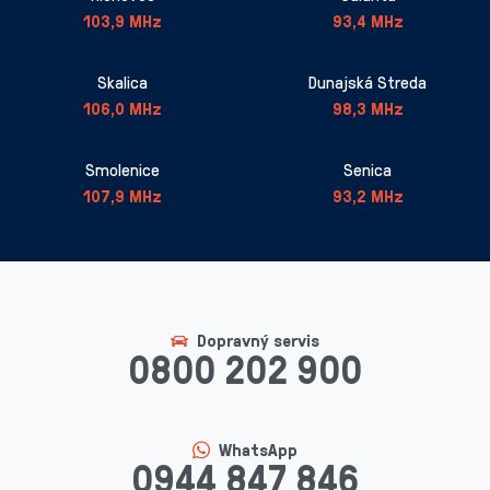
103,9 MHz
93,4 MHz
Skalica
Dunajská Streda
106,0 MHz
98,3 MHz
Smolenice
Senica
107,9 MHz
93,2 MHz
Dopravný servis
0800 202 900
WhatsApp
0944 847 846