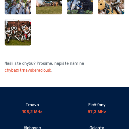
Našli ste chybu? Prosíme, napíšte nám na
chyba@trnavskeradio.sk
.
Trnava
Piešťany
106,2 MHz
97,3 MHz
Hlohovec
Galanta