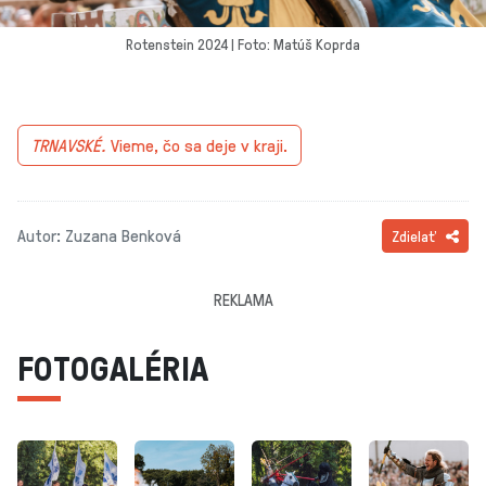
Rotenstein 2024 | Foto: Matúš Koprda
TRNAVSKÉ.
Vieme, čo sa deje v kraji.
Autor: Zuzana Benková
Zdielať
REKLAMA
FOTOGALÉRIA