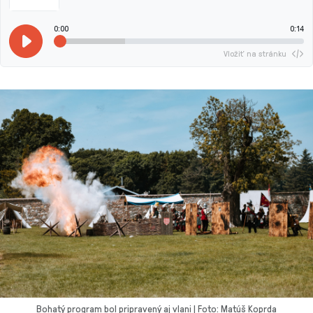
0:00
0:14
Vložiť na stránku
Bohatý program bol pripravený aj vlani | Foto: Matúš Koprda