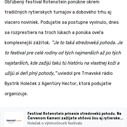
Obľúbený festival Rotenstein ponúkne okrem
tradičných rytierskych turnajov a dobového trhu aj
viacero noviniek. Podujatie sa postupne vyvinulo, dnes
sa rozprestiera na troch lúkach a ponúka oveľa
komplexnejší zážitok.
"Je to taká stredoveká pohoda. Je
to festival pre celé rodiny od tých najmenších až po tých
najstarších, kde zažijú takú tú históriu na vlastnej koži a
užijú si deň plný pohody,"
uviedol pre Trnavské rádio
Bystrík Holeček z Agentúry Hector, ktorá podujatie
organizuje.
Festival Rotenstein prinesie stredovekú pohodu. Na
Červenom Kameni zažijete ohňovú šou aj rytierske
MMA
Holeček o výnimočnosti festivalu