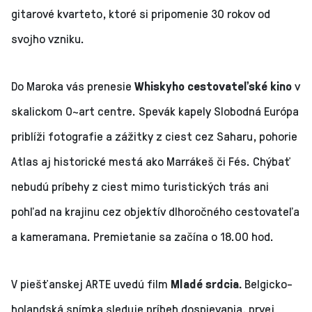
gitarové kvarteto, ktoré si pripomenie 30 rokov od
svojho vzniku.
Do Maroka vás prenesie
Whiskyho cestovateľské kino
v
skalickom O~art centre. Spevák kapely Slobodná Európa
priblíži fotografie a zážitky z ciest cez Saharu, pohorie
Atlas aj historické mestá ako Marrákeš či Fés. Chýbať
nebudú príbehy z ciest mimo turistických trás ani
pohľad na krajinu cez objektív dlhoročného cestovateľa
a kameramana. Premietanie sa začína o 18.00 hod.
V piešťanskej ARTE uvedú film
Mladé srdcia.
Belgicko-
holandská snímka sleduje príbeh dospievania, prvej