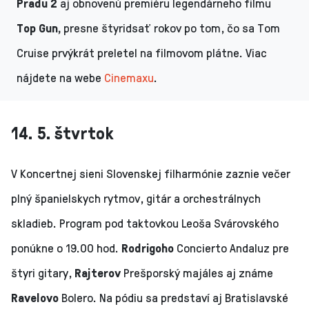
Pradu 2
aj obnovenú premiéru legendárneho filmu
Top Gun,
presne štyridsať rokov po tom, čo sa Tom
Cruise prvýkrát preletel na filmovom plátne. Viac
nájdete na webe
Cinemaxu
.
14. 5. štvrtok
V Koncertnej sieni Slovenskej filharmónie zaznie večer
plný španielskych rytmov, gitár a orchestrálnych
skladieb. Program pod taktovkou Leoša Svárovského
ponúkne o 19.00 hod.
Rodrigoho
Concierto Andaluz pre
štyri gitary,
Rajterov
Prešporský majáles aj známe
Ravelovo
Bolero. Na pódiu sa predstaví aj Bratislavské