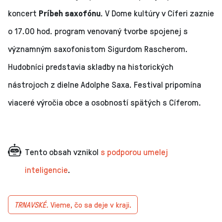
koncert
Príbeh saxofónu
. V Dome kultúry v Cíferi zaznie
o 17.00 hod. program venovaný tvorbe spojenej s
významným saxofonistom Sigurdom Rascherom.
Hudobníci predstavia skladby na historických
nástrojoch z dielne Adolphe Saxa. Festival pripomína
viaceré výročia obce a osobností spätých s Cíferom.
Tento obsah vznikol
s podporou umelej
inteligencie
.
TRNAVSKÉ.
Vieme, čo sa deje v kraji.