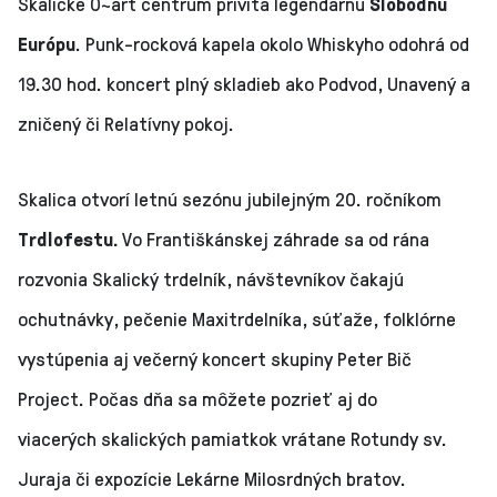
Skalické O~art centrum privíta legendárnu
Slobodnú
Európu
. Punk-rocková kapela okolo Whiskyho odohrá od
19.30 hod. koncert plný skladieb ako Podvod, Unavený a
zničený či Relatívny pokoj.
Skalica otvorí letnú sezónu jubilejným 20. ročníkom
Trdlofestu.
Vo Františkánskej záhrade sa od rána
rozvonia Skalický trdelník, návštevníkov čakajú
ochutnávky, pečenie Maxitrdelníka, súťaže, folklórne
vystúpenia aj večerný koncert skupiny Peter Bič
Project. Počas dňa sa môžete pozrieť aj do
viacerých skalických pamiatkok vrátane Rotundy sv.
Juraja či expozície Lekárne Milosrdných bratov.