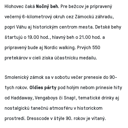
Hlohovec čaká
Nočný beh
. Pre bežcov je pripravený
večerný 6-kilometrový okruh cez Zámockú záhradu,
popri Váhu aj historickým centrom mesta. Detské behy
štartujú o 19.00 hod., hlavný beh o 21.00 hod. a
pripravený bude aj Nordic walking. Prvých 550
pretekárov v cieli získa účastnícku medailu.
Smolenický zámok sa v sobotu večer prenesie do 90-
tych rokov.
Oldies párty
pod holým nebom prinesie hity
od Haddaway, Vengaboys či Snap!, tematické drinky aj
nostalgickú tanečnú atmosféru v historickom
prostredí. Dresscode v štýle 90. rokov je vítaný.