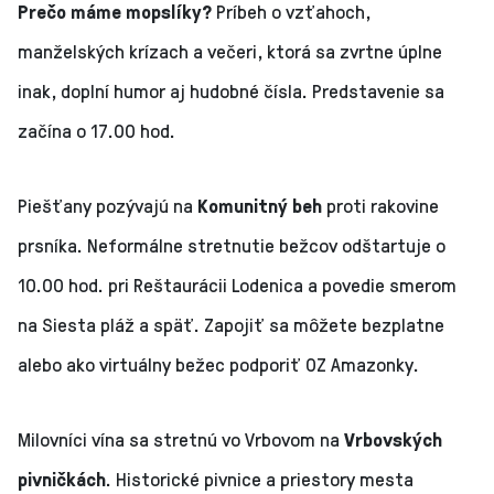
Prečo máme mopslíky?
Príbeh o vzťahoch,
manželských krízach a večeri, ktorá sa zvrtne úplne
inak, doplní humor aj hudobné čísla. Predstavenie sa
začína o 17.00 hod.
Piešťany pozývajú na
Komunitný beh
proti rakovine
prsníka. Neformálne stretnutie bežcov odštartuje o
10.00 hod. pri Reštaurácii Lodenica a povedie smerom
na Siesta pláž a späť. Zapojiť sa môžete bezplatne
alebo ako virtuálny bežec podporiť OZ Amazonky.
Milovníci vína sa stretnú vo Vrbovom na
Vrbovských
pivničkách
. Historické pivnice a priestory mesta