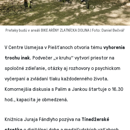
Preteky budú v areáli BIKE ARÉNY ZLATNÍCKA DOLINA | Foto: Daniel Bečvář
V Centre Usmejsa v Piešťanoch otvoria tému
vyhorenia
trochu inak
. Podvečer „v kruhu“ vytvorí priestor na
spoločné zdieľanie, otázky aj rozhovory o psychickom
vyčerpaní a zvládaní tlaku každodenného života.
Komornejšia diskusia s Palim a Jankou štartuje o 16.30
hod., kapacita je obmedzená.
Knižnica Juraja Fándlyho pozýva na
Tínedžerské
stretko
o digitálnej dobe a medziľudských vzťahoch.