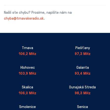
Našli ste chybu? Prosíme, napíšte nám na
chyba@trnavskeradio.sk
.
Trnava
Piešťany
106,2 MHz
97,3 MHz
Hlohovec
Galanta
103,9 MHz
93,4 MHz
Skalica
Dunajská Streda
106,0 MHz
98,3 MHz
Smolenice
Senica