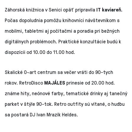
Záhorská knižnica v Senici opäť pripravila
IT kaviareň.
Počas dopoludnia pomôžu knihovníci návštevníkom s
mobilmi, tabletmi aj počítačmi a poradia pri bežných
digitálnych problémoch. Praktické konzultácie budú k
dispozícii od 10.00 do 11.00 hod.
Skalické O~art centrum sa večer vráti do 90-tych
rokov. RetroDisco
MAJÁLES
prinesie od 20.00 hod.
známe hity, neónové farby, tematické drinky aj tanečný
parket v štýle 90-tok. Retro outfity sú vítané, o hudbu
sa postará DJ Ivan Mrazík Heldes.