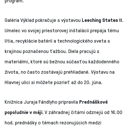
program.
Galéria Výklad pokračuje s výstavou
Leeching States II.
Umelec vo svojej priestorovej inštalácii prepája tému
lítia, recyklácie batérií a technologického sveta s
krajinou poznačenou ťažbou. Diela pracujú s
materiálmi, ktoré sú bežnou súčasťou každodenného
života, no často zostávajú prehliadané. Výstavu na
Hlavnej ulici si môžete pozrieť až do 20. júna.
Knižnica Juraja Fándlyho pripravila
Prednáškové
popoludnie v máji.
V záhradnej čitárni odznejú od 16.00
hod. prednášky o témach rezonujúcich medzi