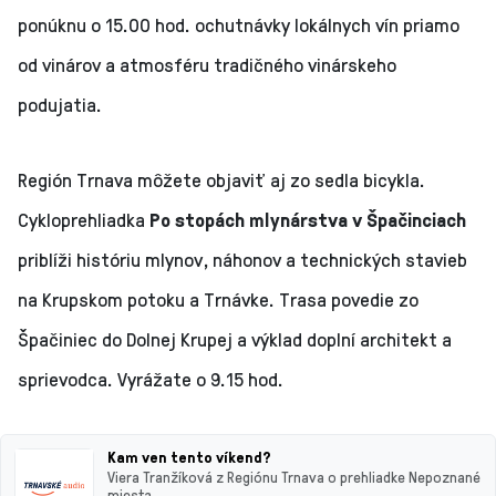
ponúknu o 15.00 hod. ochutnávky lokálnych vín priamo
od vinárov a atmosféru tradičného vinárskeho
podujatia.
Región Trnava môžete objaviť aj zo sedla bicykla.
Cykloprehliadka
Po stopách mlynárstva v Špačinciach
priblíži históriu mlynov, náhonov a technických stavieb
na Krupskom potoku a Trnávke. Trasa povedie zo
Špačiniec do Dolnej Krupej a výklad doplní architekt a
sprievodca. Vyrážate o 9.15 hod.
Kam ven tento víkend?
Viera Tranžíková z Regiónu Trnava o prehliadke Nepoznané
miesta