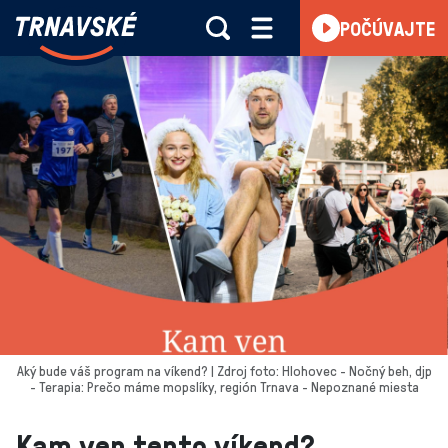
Trnavské
POČÚVAJTE
Skočiť na obsah
rádio
-
Vieme,
čo
sa
deje
v
kraji
Aký bude váš program na víkend? | Zdroj foto: Hlohovec - Nočný beh, djp
- Terapia: Prečo máme mopslíky, región Trnava - Nepoznané miesta
Kam ven tento víkend?