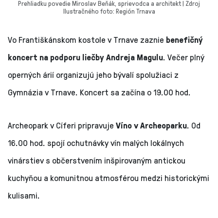
Prehliadku povedie Miroslav Beňák, sprievodca a architekt | Zdroj
Ilustračného foto: Región Trnava
Vo Františkánskom kostole v Trnave zaznie
benefičný
koncert
na podporu liečby Andreja Magulu
. Večer plný
operných árií organizujú jeho bývalí spolužiaci z
Gymnázia v Trnave. Koncert sa začína o 19.00 hod.
Archeopark v Cíferi pripravuje
Víno v Archeoparku
. Od
16.00 hod. spojí ochutnávky vín malých lokálnych
vinárstiev s občerstvením inšpirovaným antickou
kuchyňou a komunitnou atmosférou medzi historickými
kulisami.