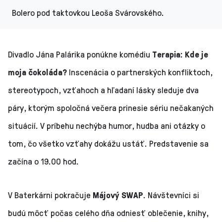
Bolero pod taktovkou Leoša Svárovského.
Divadlo Jána Palárika ponúkne komédiu
Terapia: Kde je
moja čokoláda?
Inscenácia o partnerských konfliktoch,
stereotypoch, vzťahoch a hľadaní lásky sleduje dva
páry, ktorým spoločná večera prinesie sériu nečakaných
situácií. V príbehu nechýba humor, hudba ani otázky o
tom, čo všetko vzťahy dokážu ustáť. Predstavenie sa
začína o 19.00 hod.
V Baterkárni pokračuje
Májový SWAP
. Návštevníci si
budú môcť počas celého dňa odniesť oblečenie, knihy,