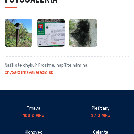
Našli ste chybu? Prosíme, napíšte nám na
chyba@trnavskeradio.sk
.
Trnava
Piešťany
106,2 MHz
97,3 MHz
Hlohovec
Galanta