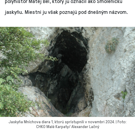
polyhistor Matej Bel, ktorý ju označil ako Smolenickú
jaskyňu. Miestni ju však poznajú pod dnešným názvom.
Jaskyňa Mníchova diera 1, ktorú sprístupnili v novembri 2024. | Foto:
CHKO Malé Karpaty/ Alexander Lačný