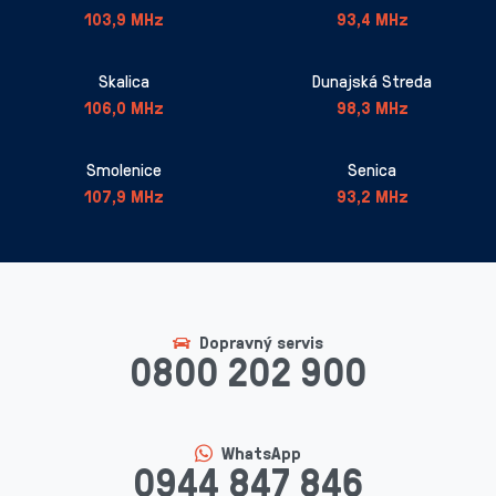
103,9 MHz
93,4 MHz
Skalica
Dunajská Streda
106,0 MHz
98,3 MHz
Smolenice
Senica
107,9 MHz
93,2 MHz
Dopravný servis
0800 202 900
WhatsApp
0944 847 846