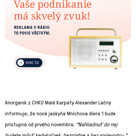
Anorganik z CHKO Malé Karpaty Alexander Lačný
informuje, že nová jaskyňa Mníchova diera 1 bude
prístupná od prvého novembra.
“Nahliadnuť do nej
budete môcť kedykoľvek, bezplatne a bez sprievodcu,"