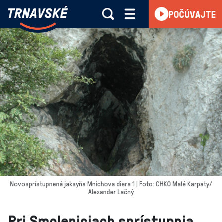
Trnavské
POČÚVAJTE
Skočiť na obsah
rádio
-
Vieme,
čo
sa
deje
v
kraji
Novosprístupnená jaksyňa Mníchova diera 1 | Foto: CHKO Malé Karpaty/
Alexander Lačný
Pri Smoleniciach sprístupnia