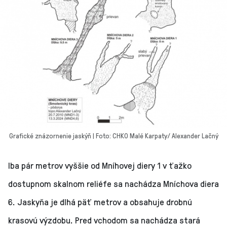
Grafické znázornenie jaskýň | Foto: CHKO Malé Karpaty/ Alexander Lačný
Iba pár metrov vyššie od Mníhovej diery 1 v ťažko
dostupnom skalnom reliéfe sa nachádza Mníchova diera
6. Jaskyňa je dlhá päť metrov a obsahuje drobnú
krasovú výzdobu. Pred vchodom sa nachádza stará