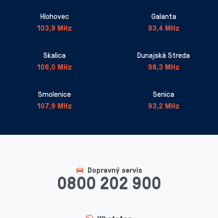
Hlohovec
Galanta
103,9 MHz
93,4 MHz
Skalica
Dunajská Streda
106,0 MHz
98,3 MHz
Smolenice
Senica
107,9 MHz
93,2 MHz
Dopravný servis
0800 202 900