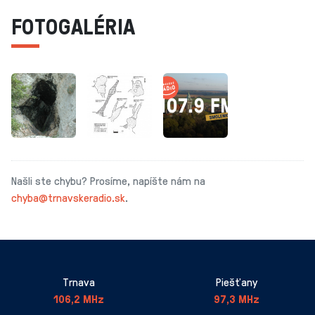
FOTOGALÉRIA
Našli ste chybu? Prosíme, napíšte nám na
chyba@trnavskeradio.sk
.
Trnava
Piešťany
106,2 MHz
97,3 MHz