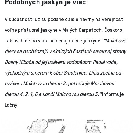
Podobných jaskýň je viac
V súčasnosti už sú podané ďalšie návrhy na verejnosti
voľne prístupné jaskyne v Malých Karpatoch. Čoskoro
tak uvidíme na vlastné oči aj ďalšie jaskyne.
“Mníchove
diery sa nachádzajú v skalných častiach severnej strany
Doliny Hlboča od jej uzáveru vodopádom Padlá voda,
východným smerom k obci Smolenice. Línia začína od
uzáveru Mníchovou dierou 3, pokračuje Mníchovou
dierou 4, 2, 1, 6 a končí Mníchovou dierou 5,“
informuje
Lačný.