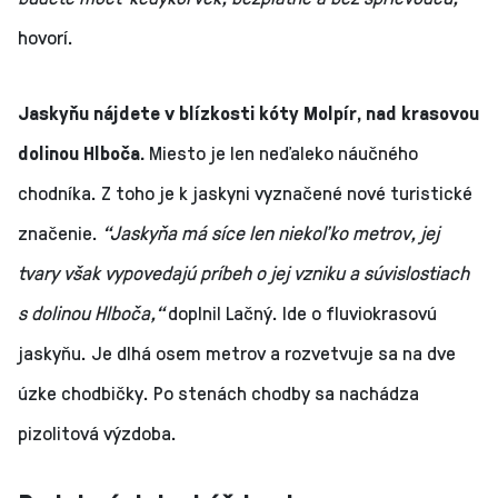
hovorí.
Jaskyňu nájdete v blízkosti kóty Molpír, nad krasovou
dolinou Hlboča.
Miesto je len neďaleko náučného
chodníka. Z toho je k jaskyni vyznačené nové turistické
značenie.
“Jaskyňa má síce len niekoľko metrov, jej
tvary však vypovedajú príbeh o jej vzniku a súvislostiach
s dolinou Hlboča,“
doplnil Lačný. Ide o fluviokrasovú
jaskyňu. Je dlhá osem metrov a rozvetvuje sa na dve
úzke chodbičky. Po stenách chodby sa nachádza
pizolitová výzdoba.