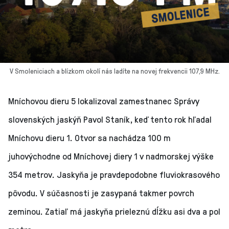
V Smoleniciach a blízkom okolí nás ladíte na novej frekvencii 107,9 MHz.
Mníchovou dieru 5 lokalizoval zamestnanec Správy
slovenských jaskýň Pavol Staník, keď tento rok hľadal
Mníchovu dieru 1. Otvor sa nachádza 100 m
juhovýchodne od Mníchovej diery 1 v nadmorskej výške
354 metrov. Jaskyňa je pravdepodobne fluviokrasového
pôvodu. V súčasnosti je zasypaná takmer povrch
zeminou. Zatiaľ má jaskyňa prieleznú dĺžku asi dva a pol