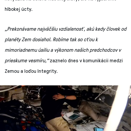
hlbokej úcty.
„Prekonávame najväčšiu vzdialenosť, akú kedy človek od
planéty Zem dosiahol. Robíme tak so cťou k
mimoriadnemu úsiliu a výkonom našich predchodcov v
prieskume vesmíru,“
zaznelo dnes v komunikácii medzi
Zemou a loďou Integrity.