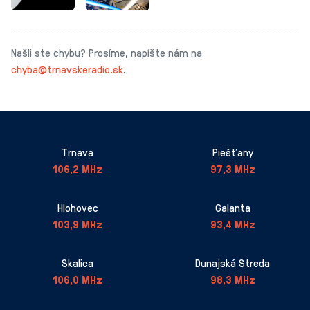
Našli ste chybu? Prosíme, napíšte nám na
chyba@trnavskeradio.sk
.
Trnava
Piešťany
106,2 MHz
97,3 MHz
Hlohovec
Galanta
103,9 MHz
93,4 MHz
Skalica
Dunajská Streda
106,0 MHz
98,3 MHz