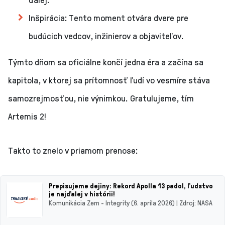
Inšpirácia: Tento moment otvára dvere pre
budúcich vedcov, inžinierov a objaviteľov.
Týmto dňom sa oficiálne končí jedna éra a začína sa
kapitola, v ktorej sa prítomnosť ľudí vo vesmíre stáva
samozrejmosťou, nie výnimkou. Gratulujeme, tím
Artemis 2!
Takto to znelo v priamom prenose:
Prepisujeme dejiny: Rekord Apolla 13 padol, ľudstvo
je najďalej v histórii!
Komunikácia Zem - Integrity (6. apríla 2026) | Zdroj: NASA