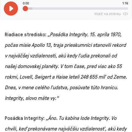
0:00
1:16
Vložiť na stránku
Riadiace stredisko:
„Posádka Integrity. 15. apríla 1970,
počas misie Apollo 13, traja prieskumníci stanovili rekord
v najväčšej vzdialenosti, akú kedy ľudia prekonali od
našej domovskej planéty. V tom čase, pred viac ako 55
rokmi, Lovell, Swigert a Haise leteli 248 655 míľ od Zeme.
Dnes, v mene celého ľudstva, posúvate túto hranicu.
Integrity, slovo máte vy.“
Posádka Integrity:
„Áno. Tu kabína lode Integrity. Vo
chvíli, keď prekonávame najväčšiu vzdialenosť, akú kedy