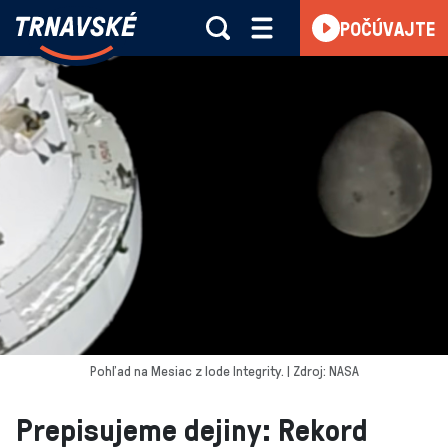
Trnavské
POČÚVAJTE
Skočiť na obsah
rádio
-
Vieme,
čo
sa
deje
v
kraji
Pohľad na Mesiac z lode Integrity. | Zdroj: NASA
Prepisujeme dejiny: Rekord