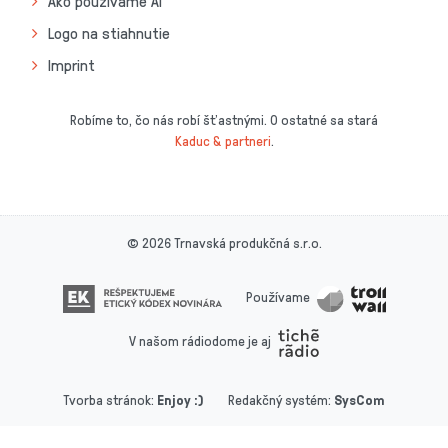
Ako používame AI
Logo na stiahnutie
Imprint
Robíme to, čo nás robí šťastnými. O ostatné sa stará
Kaduc & partneri
.
© 2026 Trnavská produkčná s.r.o.
Používame
V našom rádiodome je aj
Tvorba stránok
:
Enjoy :)
Redakčný systém
:
SysCom