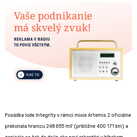
Posádka lode Integrity v rámci misie Artemis 2 oficiálne
prekonala hranicu 248 655 míľ (približne 400 171 km) a
zapísala sa tak do dejín ako noví rekordéri v hlbokom