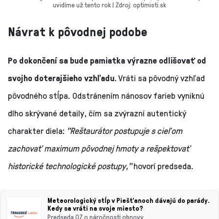
uvidíme už tento rok | Zdroj: optimisti.sk
Návrat k pôvodnej podobe
Po dokončení sa bude pamiatka výrazne odlišovať od
svojho doterajšieho vzhľadu.
Vráti sa pôvodný vzhľad
pôvodného stĺpa. Odstránením nánosov farieb vyniknú
dlho skrývané detaily, čím sa zvýrazní autentický
charakter diela:
"Reštaurátor postupuje s cieľom
zachovať maximum pôvodnej hmoty a rešpektovať
historické technologické postupy,"
hovorí predseda.
Meteorologický stĺp v Piešťanoch dávajú do parády.
Kedy sa vráti na svoje miesto?
Predseda OZ o náročnosti obnovy