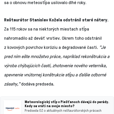
sa o obnovu meteostĺpa usilovalo dlhé roky.
Reštaurátor Stanislav Kožela odstránil staré nátery
.
Za 115 rokov sa na niektorých miestach stĺpa
nahromadilo až deväť vrstiev. Okrem toho odstránil
z kovových povrchov koróziu a degradované časti.
"Je
pred ním ešte množstvo práce, napríklad rekonštrukcia a
výroba chýbajúcich častí, zhotovenie nového veterníka,
spevnenie vnútornej konštrukcie stĺpu a ďalšie odborné
zásahy,"
dodáva predseda.
Meteorologický stĺp v Piešťanoch dávajú do parády.
Kedy sa vráti na svoje miesto?
Predseda OZ o aktuálnych reštaurátorských prácach