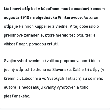
Liatinový stĺp bol v kúpeľnom meste osadený koncom
augusta 1910 na objednávku Winterovcov.
Autorom
stĺpa je Heinrich Kappeller z Viedne. V tej dobe išlo o
prelomové zariadenie, ktoré meralo teplotu, tlak a
vlhkosť napr. pomocou ortuti.
Svojím vyhotovením a kvalitou prepracovanosti ide o
jediný stĺp tohto druhu na Slovensku. Ďalšie tri stĺpy (v
Kremnici, Ľubochni a vo Vysokých Tatrách) sú od iného
autora, a nedosahujú kvality vyhotovenia toho
piešťanského.