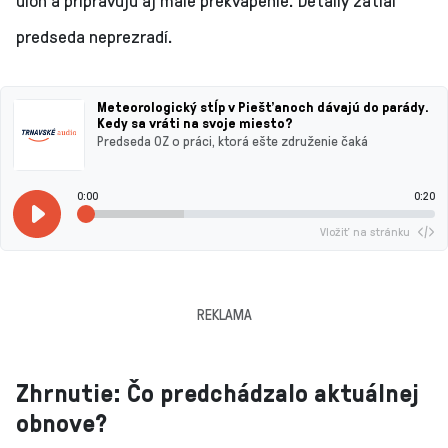
úloh a pripravujú aj malé prekvapenie. Detaily zatiaľ
predseda neprezradí.
Meteorologický stĺp v Piešťanoch dávajú do parády.
Kedy sa vráti na svoje miesto?
Predseda OZ o práci, ktorá ešte združenie čaká
0:00
0:20
Vložiť na stránku
REKLAMA
Zhrnutie: Čo predchádzalo aktuálnej
obnove?