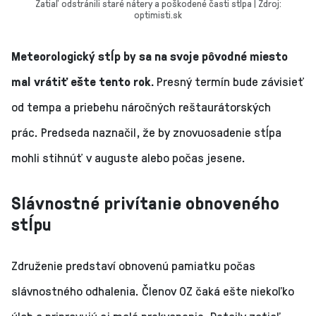
Zatiaľ odstránili staré nátery a poškodené časti stĺpa | Zdroj:
optimisti.sk
Meteorologický stĺp by sa na svoje pôvodné miesto
mal vrátiť ešte tento rok.
Presný termín bude závisieť
od tempa a priebehu náročných reštaurátorských
prác. Predseda naznačil, že by znovuosadenie stĺpa
mohli stihnúť v auguste alebo počas jesene.
Slávnostné privítanie obnoveného
stĺpu
Združenie predstaví obnovenú pamiatku počas
slávnostného odhalenia. Členov OZ čaká ešte niekoľko