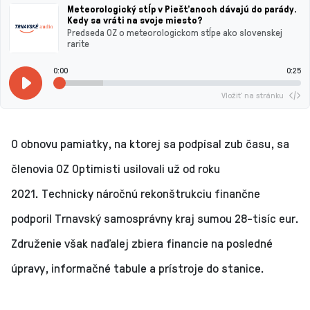
Meteorologický stĺp v Piešťanoch dávajú do parády.
Kedy sa vráti na svoje miesto?
Predseda OZ o meteorologickom stĺpe ako slovenskej
rarite
0:00
0:25
Vložiť na stránku
O obnovu pamiatky, na ktorej sa podpísal zub času, sa
členovia OZ Optimisti usilovali už od roku
2021. Technicky náročnú rekonštrukciu finančne
podporil Trnavský samosprávny kraj sumou 28-tisíc eur.
Združenie však naďalej zbiera financie na posledné
úpravy, informačné tabule a prístroje do stanice.