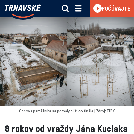
Trnavské
POČÚVAJTE
Skočiť na obsah
rádio
-
Vieme,
čo
sa
deje
v
kraji
Obnova pamätníka sa pomaly blíži do finále | Zdroj: TTSK
8 rokov od vraždy Jána Kuciaka