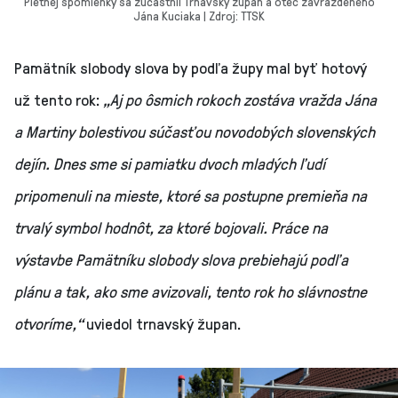
Pietnej spomienky sa zúčastnil Trnavský župan a otec zavraždeného
Jána Kuciaka | Zdroj: TTSK
Pamätník slobody slova by podľa župy mal byť hotový
už tento rok:
„Aj po ôsmich rokoch zostáva vražda Jána
a Martiny bolestivou súčasťou novodobých slovenských
dejín. Dnes sme si pamiatku dvoch mladých ľudí
pripomenuli na mieste, ktoré sa postupne premieňa na
trvalý symbol hodnôt, za ktoré bojovali. Práce na
výstavbe Pamätníku slobody slova prebiehajú podľa
plánu a tak, ako sme avizovali, tento rok ho slávnostne
otvoríme,“
uviedol trnavský župan.