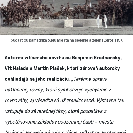
Súčasťou pamätníka budú miesta na sedenie a zeleň | Zdroj: TTSK
Autormi víťazného návrhu sú Benjamín Brádňanský,
Vít Halada a Martin Piaček, ktorí zároveň autorsky
dohliadajú na jeho realizáciu.
„Terénne úpravy
naklonenej roviny, ktorá symbolizuje vychýlenie z
rovnováhy, aj výsadba sú už zrealizované. Výstavba tak
vstupuje do záverečnej fázy, ktorá pozostáva z
vybetónovania základov podzemnej časti – miesta
terénnej depresie a kontemplácie, odkiaľ bude otvorený