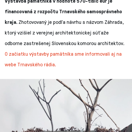
Výstavba pamätníka v hodnote 570-tisíc eur je
financovaná z rozpočtu Trnavského samosprávneho
kraja.
Zhotovovaný je podľa návrhu s názvom Záhrada,
ktorý vzišiel z verejnej architektonickej súťaže
odborne zastrešenej Slovenskou komorou architektov.
O začiatku výstavby pamätníka sme informovali aj na
webe Trnavského rádia.