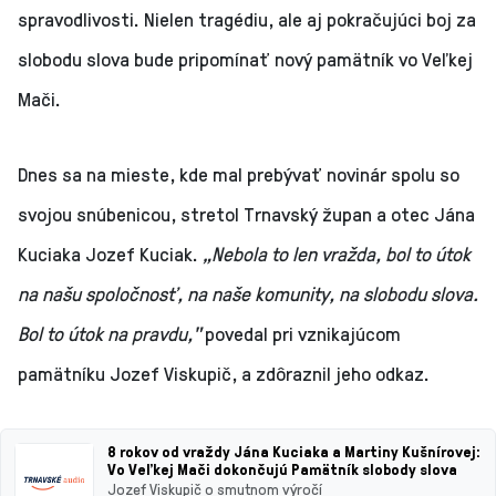
spravodlivosti. Nielen tragédiu, ale aj pokračujúci boj za
slobodu slova bude pripomínať nový pamätník vo Veľkej
Mači.
Dnes sa na mieste, kde mal prebývať novinár spolu so
svojou snúbenicou, stretol Trnavský župan a otec Jána
Kuciaka Jozef Kuciak.
„Nebola to len vražda, bol to útok
na našu spoločnosť, na naše komunity, na slobodu slova.
Bol to útok na pravdu,"
povedal pri vznikajúcom
pamätníku Jozef Viskupič, a zdôraznil jeho odkaz.
8 rokov od vraždy Jána Kuciaka a Martiny Kušnírovej:
Vo Veľkej Mači dokončujú Pamätník slobody slova
Jozef Viskupič o smutnom výročí