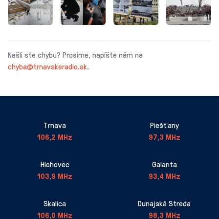
Našli ste chybu? Prosíme, napíšte nám na
chyba@trnavskeradio.sk
.
Trnava
Piešťany
106,2 MHz
97,3 MHz
Hlohovec
Galanta
103,9 MHz
93,4 MHz
Skalica
Dunajská Streda
106,0 MHz
98,3 MHz