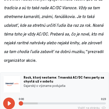
tradícia a sú to také naše AC/DC Vianoce. Vždy sa tam
stretneme kamaráti, známi, fanúšikovia. Je to taká
udalosť, kde sa stretnú určití ľudia iba raz za rok. Nosná
téma toho je vždy AC/DC. Preberá sa, čo je nové, kto má
nejaké raritné nahrávky alebo nejaké knihy, ale zároveň
sa tam chodia ľudia zabaviť na dobrú muziku,“
prezradil
organizátor akcie.
Rock, ktorý nestarne: Trnavská AC/DC fans party sa
chystá už v sobotu
Gajarský o význame podujatia
0:00
0:23
Vložiť na stránku