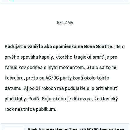
REKLAMA
Podujatie vzniklo ako spomienka na Bona Scotta.
Ide o
prvého speváka kapely, ktorého tragická smrť je pre
fanúšikov dodnes silným momentom. Stalo sa to 19.
februára, preto sa AC/DC párty koná okolo tohto
dátumu. Aj po 31 rokoch má podujatie silu pritiahnuť
plné kluby. Podľa Gajarského je dôkazom, že klasický
rock nestráca publikum.
Rock, ktorý nestarne: Trnavská AC/DC fans party sa