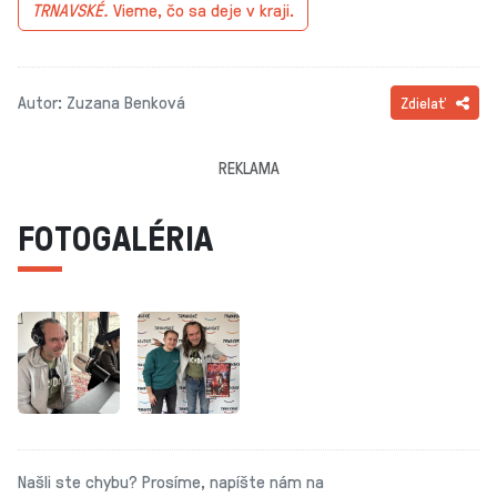
TRNAVSKÉ.
Vieme, čo sa deje v kraji.
Autor: Zuzana Benková
Zdielať
REKLAMA
FOTOGALÉRIA
Našli ste chybu? Prosíme, napíšte nám na