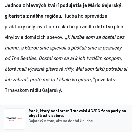
Jednou z hlavných tvárí podujatia je Mário Gajarský,
gitarista z nášho regiónu.
Hudba ho sprevádza
prakticky celý život a k rocku ho priviedlo detstvo plné
vinylov a domácich spevov.
„K hudbe som sa dostal cez
mamu, s ktorou sme spievali a púšťali sme si pesničky
od The Beatles. Dostal som sa aj k ich tvrdším songom,
ktoré mali výrazné gitarové riffy. Mal som takú potrebu si
ich zahrať, preto ma to ťahalo ku gitare,“
povedal v
Trnavskom rádiu Gajarský.
Rock, ktorý nestarne: Trnavská AC/DC fans party sa
chystá už v sobotu
Gajarský o tom, ako sa dostal k hudbe