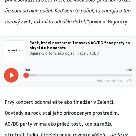
čo som od nich počul. Keď som to počul, tú energiu a ten
surový zvuk, tak mi to odpálilo dekel,“
povedal Gajarský.
Rock, ktorý nestarne: Trnavská AC/DC fans party sa
chystá už v sobotu
Gajarský o tom, ako objavil kapelu ACDC
0:00
0:33
Vložiť na stránku
Prvý koncert odohral ešte ako tínedžer v Zelenči.
Odvtedy sa rock stal jeho prirodzeným prostredím.
AC/DC party vníma ako príležitosť, kde sa môžu
stretnúť ľudia, ktorých spája rovnaká vášeň.
„Je to už