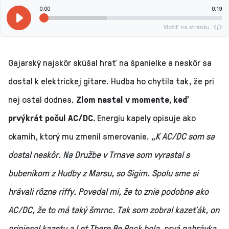
0:00
0:19
Vložiť na stránku
Gajarský najskôr skúšal hrať na španielke a neskôr sa
dostal k elektrickej gitare. Hudba ho chytila tak, že pri
nej ostal dodnes.
Zlom nastal v momente, keď
prvýkrát počul AC/DC.
Energiu kapely opisuje ako
okamih, ktorý mu zmenil smerovanie.
„K AC/DC som sa
dostal neskôr. Na Družbe v Trnave som vyrastal s
bubeníkom z Hudby z Marsu, so Sigim. Spolu sme si
hrávali rôzne riffy. Povedal mi, že to znie podobne ako
AC/DC, že to má taký šmrnc. Tak som zobral kazeťák, on
priniesol kazetu a Let There Be Rock bola prvá nahrávka,