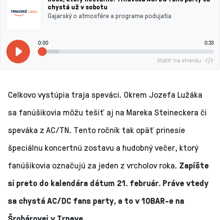
chystá už v sobotu
Gajarský o atmosfére a programe podujatia
0:00
0:33
Vložiť na stránku
Celkovo vystúpia traja speváci. Okrem Jozefa Lužáka
sa fanúšikovia môžu tešiť aj na Mareka Steineckera či
speváka z AC/TN. Tento ročník tak opäť prinesie
špeciálnu koncertnú zostavu a hudobný večer, ktorý
fanúšikovia označujú za jeden z vrcholov roka.
Zapíšte
si preto do kalendára dátum 21. február. Práve vtedy
sa chystá AC/DC fans party, a to v 10BAR-e na
Šrobárovej v Trnave.