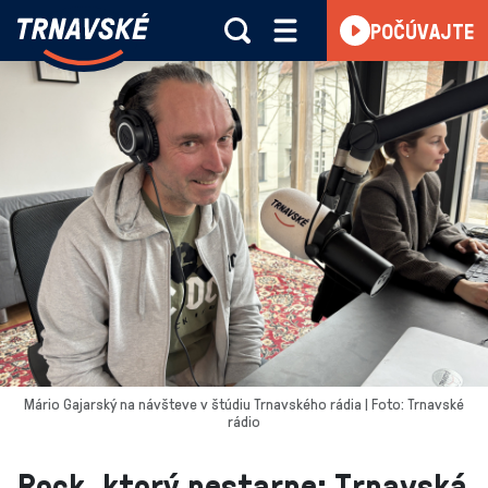
Trnavské
POČÚVAJTE
Skočiť na obsah
rádio
-
Vieme,
čo
sa
deje
v
kraji
Mário Gajarský na návšteve v štúdiu Trnavského rádia | Foto: Trnavské
rádio
Rock, ktorý nestarne: Trnavská