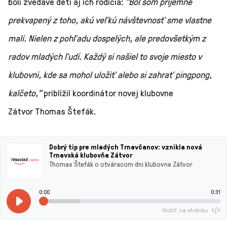
boli zvedavé deti aj ich rodičia:
"Bol som príjemne
prekvapený z toho, akú veľkú návštevnosť sme vlastne
mali. Nielen z pohľadu dospelých, ale predovšetkým z
radov mladých ľudí. Každý si našiel to svoje miesto v
klubovni, kde sa mohol uložiť alebo si zahrať pingpong,
kalčeto,"
priblížil koordinátor novej klubovne
Zátvor Thomas Štefák.
Dobrý tip pre mladých Trnavčanov: vznikla nová
Trnavská klubovňa Zátvor
Thomas Štefák o otváracom dni klubovne Zátvor
0:00
0:31
Vložiť na stránku