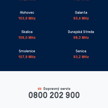
Hlohovec
Galanta
103,9 MHz
93,4 MHz
Skalica
Dunajská Streda
106,0 MHz
98,3 MHz
Smolenice
Senica
107,9 MHz
93,2 MHz
Dopravný servis
0800 202 900