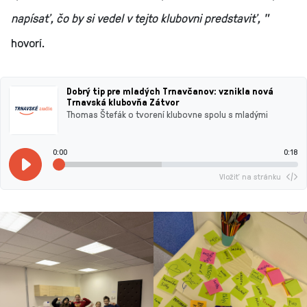
napísať, čo by si vedel v tejto klubovni predstaviť, "
hovorí.
Dobrý tip pre mladých Trnavčanov: vznikla nová
Trnavská klubovňa Zátvor
Thomas Štefák o tvorení klubovne spolu s mladými
0:00
0:18
Vložiť na stránku