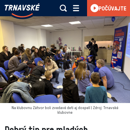
Trnavské
POČÚVAJTE
Skočiť na obsah
rádio
-
Vieme,
čo
sa
deje
v
kraji
Na klubovnu Zátvor boli zvedavé deti aj dospelí | Zdroj: Trnavské
klubovne
Dobrý tip pre mladých