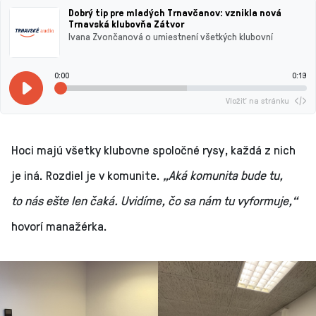
Dobrý tip pre mladých Trnavčanov: vznikla nová
Trnavská klubovňa Zátvor
Ivana Zvončanová o umiestnení všetkých klubovní
0:00
0:19
Vložiť na stránku
Hoci majú všetky klubovne spoločné rysy, každá z nich
je iná. Rozdiel je v komunite.
„Aká komunita bude tu,
to nás ešte len čaká. Uvidíme, čo sa nám tu vyformuje,“
hovorí manažérka.