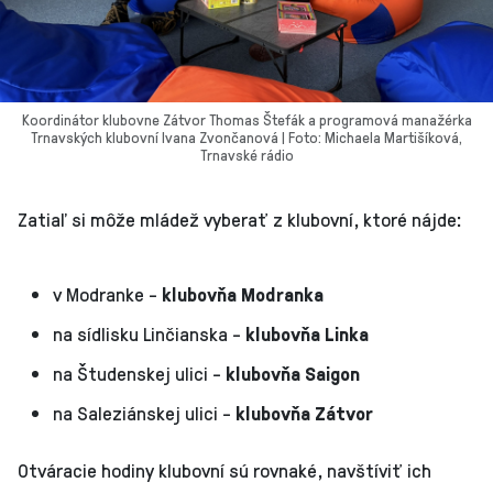
Koordinátor klubovne Zátvor Thomas Štefák a programová manažérka
Trnavských klubovní Ivana Zvončanová | Foto: Michaela Martišíková,
Trnavské rádio
Zatiaľ si môže mládež vyberať z klubovní, ktoré nájde:
v Modranke -
klubovňa Modranka
na sídlisku Linčianska -
klubovňa Linka
na Študenskej ulici -
klubovňa Saigon
na Saleziánskej ulici -
klubovňa Zátvor
Otváracie hodiny klubovní sú rovnaké, navštíviť ich