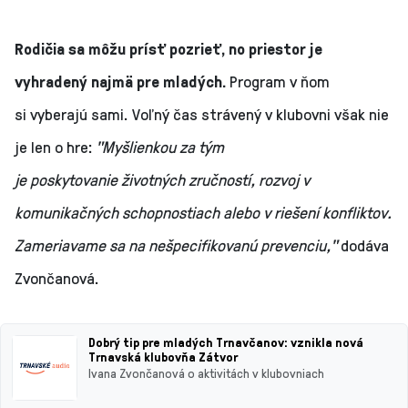
Rodičia sa môžu prísť pozrieť, no priestor je
vyhradený najmä pre mladých.
Program v ňom
si vyberajú sami. Voľný čas strávený v klubovni však nie
je len o hre:
"Myšlienkou za tým
je poskytovanie životných zručností, rozvoj v
komunikačných schopnostiach alebo v riešení konfliktov.
Zameriavame sa na nešpecifikovanú prevenciu,"
dodáva
Zvončanová.
Dobrý tip pre mladých Trnavčanov: vznikla nová
Trnavská klubovňa Zátvor
Ivana Zvončanová o aktivitách v klubovniach