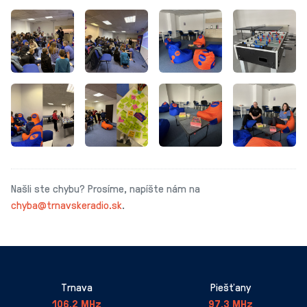
Našli ste chybu? Prosíme, napíšte nám na
chyba@trnavskeradio.sk
.
Trnava
Piešťany
106,2 MHz
97,3 MHz