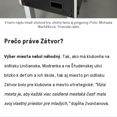
V herni nájdu mladí stolové hry, stolný tenis aj pingpong | Foto: Michaela
Martišíková, Trnavské rádio
Prečo práve Zátvor?
Výber miesta nebol náhodný.
Tak, ako má klubovňa na
sídlisku Linčianska, Modranka a na Študenskej ulici
blízko k deťom a ich škole, tak aj miesto pri sídlisku
Zátvor bolo pre klubovne a mesto strategické:
"Vízia
mesta je, aby každá viac osídlená mestská časť mala
svoj vlastný priestor pre mladých,"
dopĺňa Zvončanová.