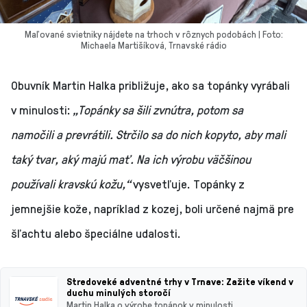
Maľované svietniky nájdete na trhoch v rôznych podobách | Foto:
Michaela Martišíková, Trnavské rádio
Obuvník Martin Halka približuje, ako sa topánky vyrábali
v minulosti:
„Topánky sa šili zvnútra, potom sa
namočili a prevrátili. Strčilo sa do nich kopyto, aby mali
taký tvar, aký majú mať. Na ich výrobu väčšinou
používali kravskú kožu,“
vysvetľuje. Topánky z
jemnejšie kože, napríklad z kozej, boli určené najmä pre
šľachtu alebo špeciálne udalosti.
Stredoveké adventné trhy v Trnave: Zažite víkend v
duchu minulých storočí
Martin Halka o výrobe topánok v minulosti