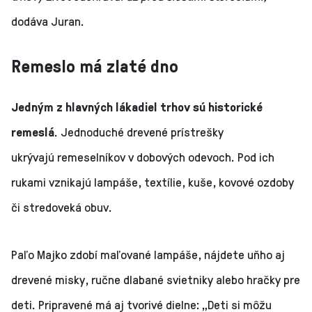
dodáva Juran.
Remeslo má zlaté dno
Jedným z hlavných lákadiel trhov sú historické
remeslá
. Jednoduché drevené prístrešky
ukrývajú remeselníkov v dobových odevoch. Pod ich
rukami vznikajú lampáše, textílie, kuše, kovové ozdoby
či stredoveká obuv.
Paľo Majko zdobí maľované lampáše, nájdete uňho aj
drevené misky, ručne dlabané svietniky alebo hračky pre
deti. Pripravené má aj tvorivé dielne: „Deti si môžu