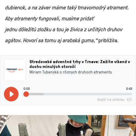
dubienok, a na záver máme taký tmavomodrý atrament.
Aby atramenty fungovali, musíme pridať
jednu dôležitú zložku a tou je živica z určitých druhov
agátov. Hovorí sa tomu aj arabská guma,“
priblížila.
Stredoveké adventné trhy v Trnave: Zažite víkend v
duchu minulých storočí
Miriam Tubenská o rôznych druhoch atramentu
0:00
0:43
Vložiť na stránku