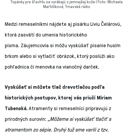
Topánky pre šľachtu sa vyrábajú z jemnejšej kože | Foto: Michaela
Martišíková, Trnavské rádio
Medzi remeselníkmi nájdete aj pisárku Líviu Čelárovú,
ktorá zasvätí do umenia historického
písma. Záujemcovia si môžu vyskúšať písanie husím
brkom alebo si vytlačiť obrázok, ktorý poslúži ako
pohľadnica či menovka na vianočný darček.
Vyskúšať si môžete tlač drevotlačou podľa
historických postupov, ktorej vás priučí Miriam
Tubenská.
Atramenty si remeselníci pripravujú z
prírodných surovín:
„Môžeme si vyskúšať tlačiť s
atramentom zo sépie. Druhý tuž sme varili z tzv.