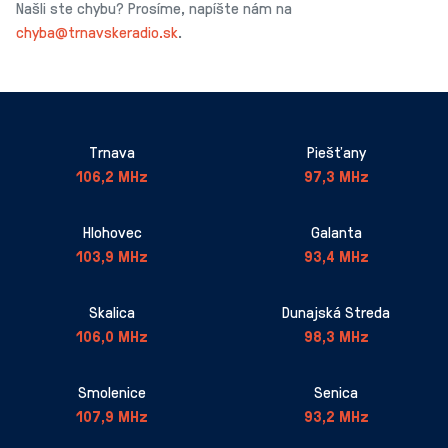
Našli ste chybu? Prosíme, napíšte nám na
chyba@trnavskeradio.sk
.
Trnava
Piešťany
106,2 MHz
97,3 MHz
Hlohovec
Galanta
103,9 MHz
93,4 MHz
Skalica
Dunajská Streda
106,0 MHz
98,3 MHz
Smolenice
Senica
107,9 MHz
93,2 MHz