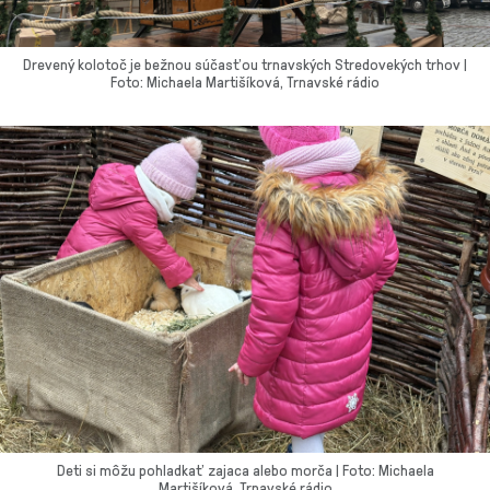
Drevený kolotoč je bežnou súčasťou trnavských Stredovekých trhov |
Foto: Michaela Martišíková, Trnavské rádio
Deti si môžu pohladkať zajaca alebo morča | Foto: Michaela
Martišíková, Trnavské rádio