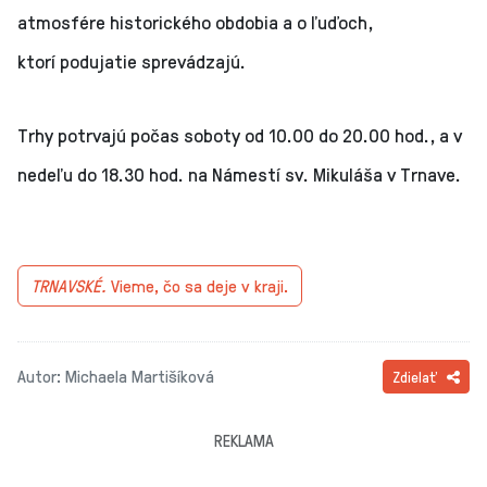
atmosfére historického obdobia a o ľuďoch,
ktorí podujatie sprevádzajú.
Trhy potrvajú počas soboty od 10.00 do 20.00 hod., a v
nedeľu do 18.30 hod. na Námestí sv. Mikuláša v Trnave.
TRNAVSKÉ.
Vieme, čo sa deje v kraji.
Autor: Michaela Martišíková
Zdielať
REKLAMA