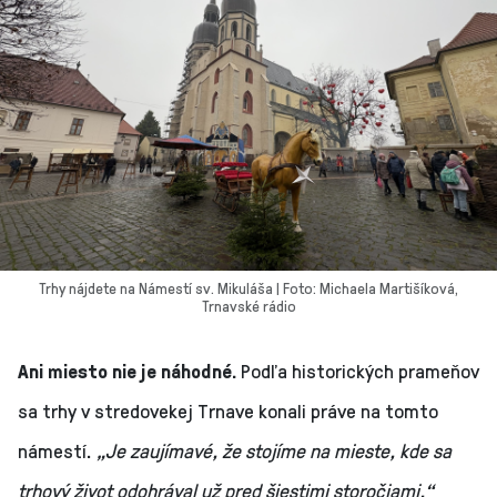
Trhy nájdete na Námestí sv. Mikuláša | Foto: Michaela Martišíková,
Trnavské rádio
Ani miesto nie je náhodné.
Podľa historických prameňov
sa trhy v stredovekej Trnave konali práve na tomto
námestí.
„Je zaujímavé, že stojíme na mieste, kde sa
trhový život odohrával už pred šiestimi storočiami,“