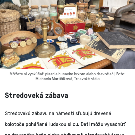
Môžete si vyskúšať písanie husacím brkom alebo drevotlač | Foto:
Michaela Martišíková, Trnavské rádio
Stredoveká zábava
Stredovekú zábavu na námestí sľubujú drevené
kolotoče poháňané ľudskou silou. Deti môžu vysadnúť
na dreveného koňa alebo obdivovať stredoveké trhy z