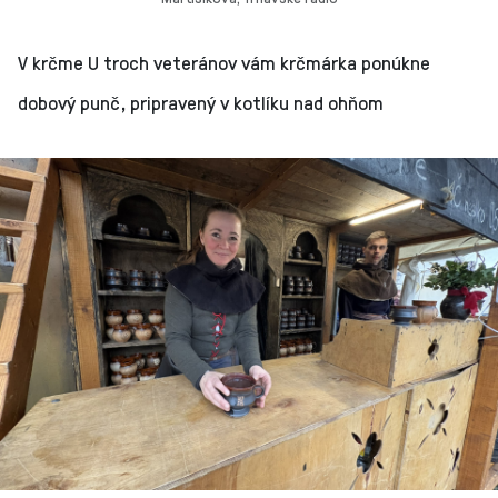
V krčme U troch veteránov vám krčmárka ponúkne
dobový punč, pripravený v kotlíku nad ohňom