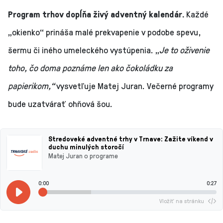
Program trhov dopĺňa živý adventný kalendár.
Každé
„okienko“ prináša malé prekvapenie v podobe spevu,
šermu či iného umeleckého vystúpenia. „
Je to oživenie
toho, čo doma poznáme len ako čokoládku za
papierikom,“
vysvetľuje Matej Juran. Večerné programy
bude uzatvárať ohňová šou.
Stredoveké adventné trhy v Trnave: Zažite víkend v
duchu minulých storočí
Matej Juran o programe
0:00
0:27
Vložiť na stránku