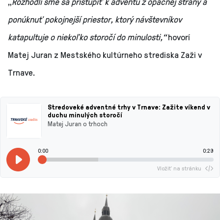
„
Rozhodli sme sa pristúpiť k adventu z opačnej strany a
ponúknuť pokojnejší priestor, ktorý návštevníkov
katapultuje o niekoľko storočí do minulosti,“
hovorí
Matej Juran z Mestského kultúrneho strediska Zaži v
Trnave.
Stredoveké adventné trhy v Trnave: Zažite víkend v
duchu minulých storočí
Matej Juran o trhoch
0:00
0:29
Vložiť na stránku