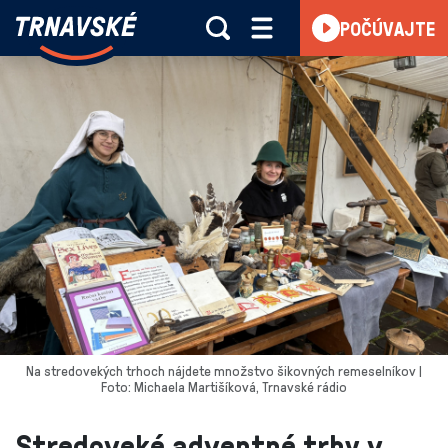
Trnavské
POČÚVAJTE
Skočiť na obsah
rádio
-
Vieme,
čo
sa
deje
v
kraji
Na stredovekých trhoch nájdete množstvo šikovných remeselníkov |
Foto: Michaela Martišíková, Trnavské rádio
Stredoveké adventné trhy v