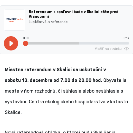
Referendum k spaľovni bude v Skalici ešte pred
Vianocami
Luptáková o referende
0:00
0:17
Vložiť na stránku
Miestne referendum v Skalici sa uskutoční v
sobotu 13. decembra od 7.00 do 20.00 hod.
Obyvatelia
mesta v ňom rozhodnú, či súhlasia alebo nesúhlasia s
výstavbou Centra ekologického hospodárstva v katastri
Skalice.
Nová referendová otázka, o ktorej budú Skaličania