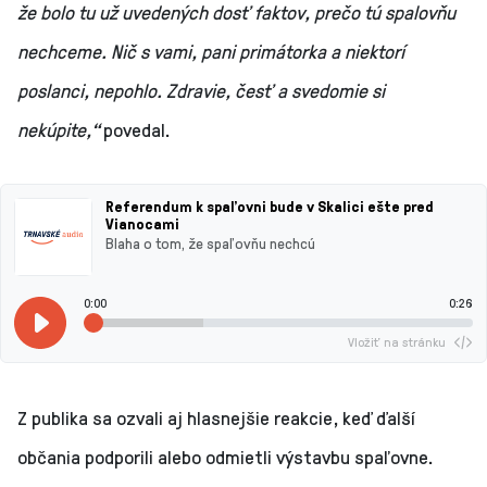
že bolo tu už uvedených dosť faktov, prečo tú spalovňu
nechceme. Nič s vami, pani primátorka a niektorí
poslanci, nepohlo. Zdravie, česť a svedomie si
nekúpite,“
povedal.
Referendum k spaľovni bude v Skalici ešte pred
Vianocami
Blaha o tom, že spaľovňu nechcú
0:00
0:26
Vložiť na stránku
Z publika sa ozvali aj hlasnejšie reakcie, keď ďalší
občania podporili alebo odmietli výstavbu spaľovne.