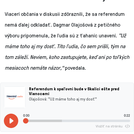
Viacerí občania v diskusii zdôraznili, že sa referendum
nemá ďalej odkladať. Dagmar Olajošová z petičného
výboru pripomenula, že ľudia sú z ťahaníc unavení.
"Už
máme toho aj my dosť. Títo ľudia, čo sem prišli, tým na
tom záleží. Neviem, koho zastupujete, keď ani po toľkých
mesiacoch nemáte názor,“
povedala.
Referendum k spaľovni bude v Skalici ešte pred
Vianocami
Olajošová: "Už máme toho aj my dosť"
0:00
0:22
Vložiť na stránku