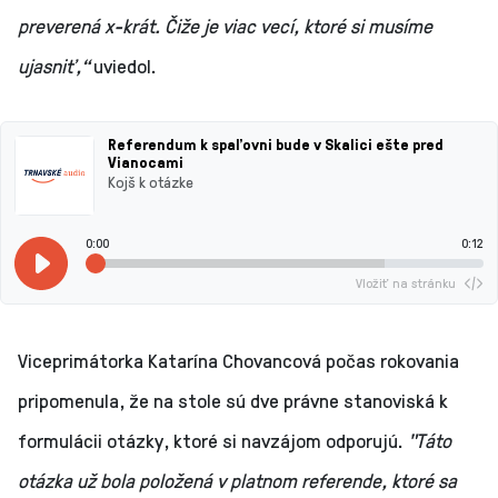
preverená x-krát. Čiže je viac vecí, ktoré si musíme
ujasniť,“
uviedol.
Referendum k spaľovni bude v Skalici ešte pred
Vianocami
Kojš k otázke
0:00
0:12
Vložiť na stránku
Viceprimátorka Katarína Chovancová počas rokovania
pripomenula, že na stole sú dve právne stanoviská k
formulácii otázky, ktoré si navzájom odporujú.
"Táto
otázka už bola položená v platnom referende, ktoré sa