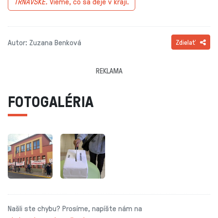
TRNAVSKÉ.
Vieme, čo sa deje v kraji.
Autor: Zuzana Benková
Zdielať
REKLAMA
FOTOGALÉRIA
Našli ste chybu? Prosíme, napíšte nám na