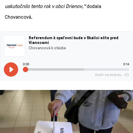
uskutočnilo tento rok v obci Drienov,“
dodala
Chovancová.
Referendum k spaľovni bude v Skalici ešte pred
Vianocami
Chovancová k otázke
0:00
0:14
Vložiť na stránku