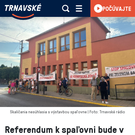
Trnavské
POČÚVAJTE
Skočiť na obsah
rádio
-
Vieme,
čo
sa
deje
v
kraji
Skaličania nesúhlasia s výstavbou spaľovne | Foto: Trnavské rádio
Referendum k spaľovni bude v