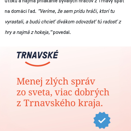
útoku a najmä prilákanie bývalých hráčov z Trnavy späť
na domáci ľad.
"Veríme, že sem prídu hráči, ktorí tu
vyrastali, a budú chcieť divákom odovzdať tú radosť z
hry a najmä z hokeja,"
povedal.