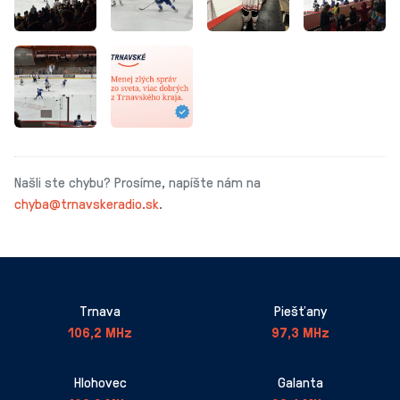
Našli ste chybu? Prosíme, napíšte nám na
chyba@trnavskeradio.sk
.
Trnava
Piešťany
106,2 MHz
97,3 MHz
Hlohovec
Galanta