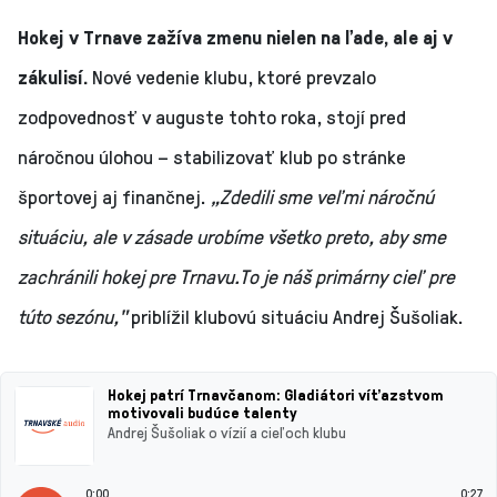
Hokej v Trnave zažíva zmenu nielen na ľade, ale aj v
zákulisí.
Nové vedenie klubu, ktoré prevzalo
zodpovednosť v auguste tohto roka, stojí pred
náročnou úlohou – stabilizovať klub po stránke
športovej aj finančnej.
„Zdedili sme veľmi náročnú
situáciu, ale v zásade urobíme všetko preto, aby sme
zachránili hokej pre Trnavu.To je náš primárny cieľ pre
túto sezónu,"
priblížil klubovú situáciu Andrej Šušoliak.
Hokej patrí Trnavčanom: Gladiátori víťazstvom
motivovali budúce talenty
Andrej Šušoliak o vízií a cieľoch klubu
0:00
0:27