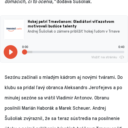
domácich, či to ocenia,"
dodáva Šušoliak.
Hokej patrí Trnavčanom: Gladiátori víťazstvom
motivovali budúce talenty
Andrej Šušoliak o zámere priblížiť hokej ľudom v Trnave
0:00
0:40
Vložiť na stránku
Sezónu začínali s mladým kádrom aj novými tvárami. Do
klubu sa pridal ľavý obranca Aleksandrs Jerofejevs a po
minulej sezóne sa vrátil Vladimir Antonov. Obranu
posilnili Marián Haborák a Marek Scheuer. Andrej
Šušoliak zvýraznil, že sa teraz sústredia na posilnenie