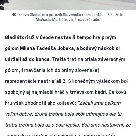
HK Trnava Gladiators porazili Slovenskú reprezentáciu 6:3 | Foto:
Michaela Martišíková, Trnavské rádio
Gladiátori už v úvode nastavili tempo hry prvým
gólom Milana Tadeáša Jobeka, a bodový náskok si
udržali až do konca.
Tretia tretina priala záverečným
gólom, trnavčania ich do brány slovenskej
reprezentácie nastrieľali 3. S konečným výsledkom bol
spokojný aj najmladší hráč v trnavskom kádri. Celkovú
hru však zhodnotil ako kolísavú:
"Začali sme celkom
veľmi dobre, druhá tretina bola skôr utlmujúca ale tá
tretia tretina bola už o čosi lepšia. Boli sme nastavení, že
ideme do tej tretiny čo najlepšie a ideme podať čo