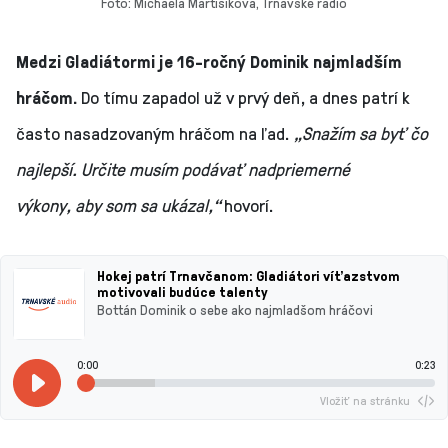
Foto: Michaela Martišíková, Trnavské rádio
Medzi Gladiátormi je 16-ročný Dominik najmladším
hráčom.
Do tímu zapadol už v prvý deň, a dnes patrí k
často nasadzovaným hráčom na ľad.
„Snažím sa byť čo
najlepší. Určite musím podávať nadpriemerné
výkony, aby som sa ukázal,“
hovorí.
Hokej patrí Trnavčanom: Gladiátori víťazstvom
motivovali budúce talenty
Bottán Dominik o sebe ako najmladšom hráčovi
0:00
0:23
Vložiť na stránku