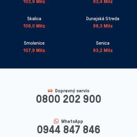
103,9 MHz
93,4 MHz
Skalica
Dunajská Streda
106,0 MHz
98,3 MHz
Smolenice
Senica
107,9 MHz
93,2 MHz
Dopravný servis
0800 202 900
WhatsApp
0944 847 846