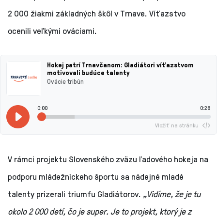
2 000 žiakmi základných škôl v Trnave. Víťazstvo
ocenili veľkými ováciami.
Hokej patrí Trnavčanom: Gladiátori víťazstvom
motivovali budúce talenty
Ovácie tribún
0:00
0:28
Vložiť na stránku
V rámci projektu Slovenského zväzu ľadového hokeja na
podporu mládežníckeho športu sa nádejné mladé
talenty prizerali triumfu Gladiátorov.
„Vidíme, že je tu
okolo 2 000 detí, čo je super. Je to projekt, ktorý je z