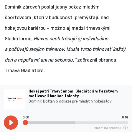
Dominik zároveň poslal jasný odkaz mladým
športovcom, ktorí v budúcnosti premýšľajú nad
hokejovou kariérou - možno aj medzi trnavskými
Gladiátormi:
„Hlavne nech trénujú aj individuálne
a počúvajú svojich trénerov. Musia tvrdo trénovať každý
deň a nepoľaviť ani na sekundu,“
zdôraznil obranca
Trnava Gladiators.
Hokej patrí Trnavčanom: Gladiátori víťazstvom
motivovali budúce talenty
Dominik Bottán o odkaze pre mladých hokejistov
0:00
0:16
Vložiť na stránku