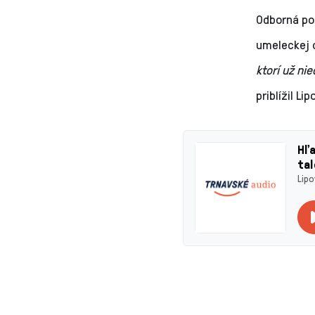
Odborná po
umeleckej o
ktorí už ni
priblížil Li
Hľa
ta
Lipo