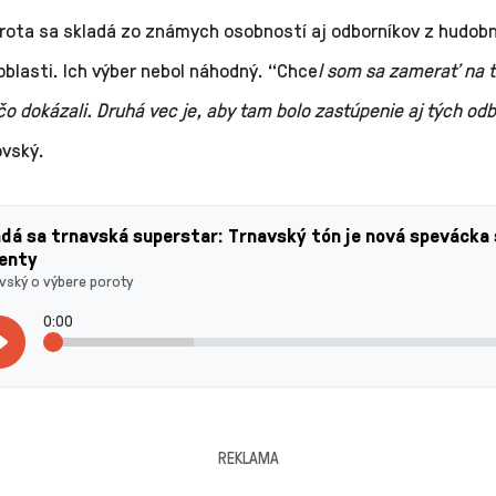
rota sa skladá zo známych osobností aj odborníkov z hudobn
blasti. Ich výber nebol náhodný. “Chce
l som sa zamerať na t
ečo dokázali. Druhá vec je, aby tam bolo zastúpenie aj tých od
povský.
dá sa trnavská superstar: Trnavský tón je nová spevácka
lenty
vský o výbere poroty
0:00
REKLAMA