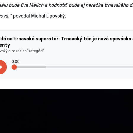
álu bude Eva Melich a hodnotiť bude aj herečka trnavského d
nová,
” povedal Michal Lipovský.
dá sa trnavská superstar: Trnavský tón je nová spevácka
lenty
vský o rozdelení kategórií
0:00