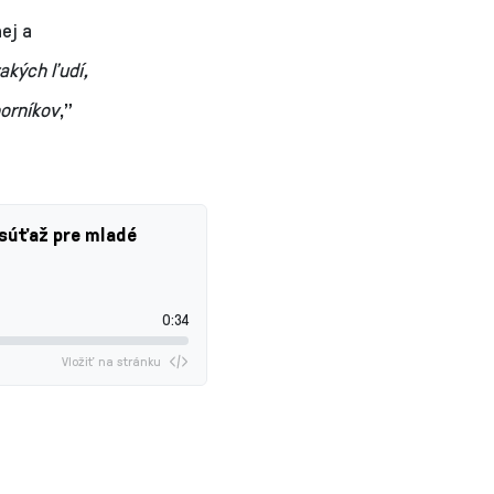
ej a
akých ľudí,
borníkov
,”
 súťaž pre mladé
0:34
Vložiť na stránku