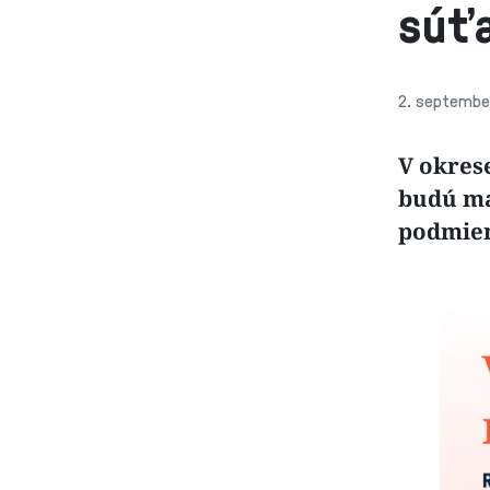
súťa
2. septembe
V okres
budú ma
podmie