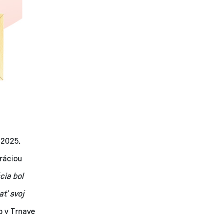
 2025.
ráciou
cia bol
ať svoj
o v Trnave