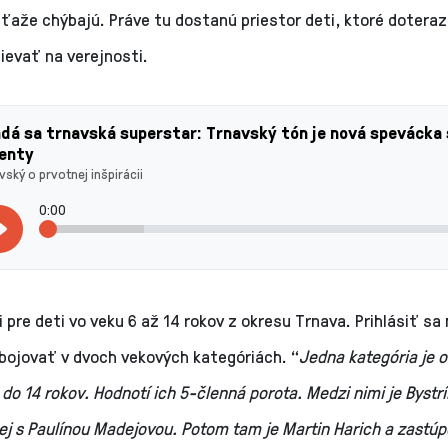
ťaže chýbajú. Práve tu dostanú priestor deti, ktoré doteraz
ievať na verejnosti.
dá sa trnavská superstar: Trnavský tón je nová spevácka
lenty
vský o prvotnej inšpirácii
0:00
i pre deti vo veku 6 až 14 rokov z okresu Trnava. Prihlásiť s
abojovať v dvoch vekových kategóriách. “
Jedna kategória je o
 do 14 rokov. Hodnotí ich 5-členná porota. Medzi nimi je Bystr
j s Paulínou Madejovou. Potom tam je Martin Harich a zastú