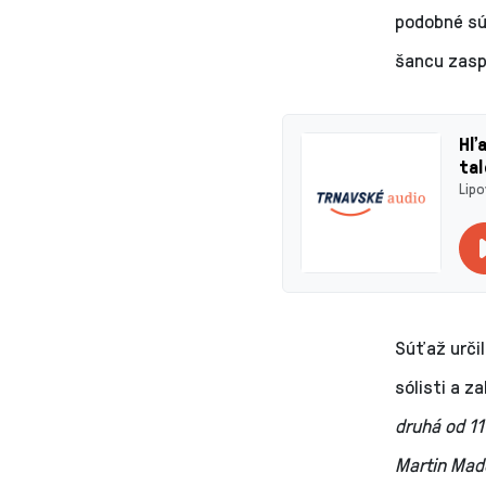
podobné sú
šancu zasp
Hľa
ta
Lipo
Súťaž určil
sólisti a z
druhá od 11
Martin Made