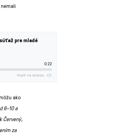
 nemali
 súťaž pre mladé
0:22
Vložiť na stránku
a môžu ako
d 6-10 a
ík Červený,
pením za