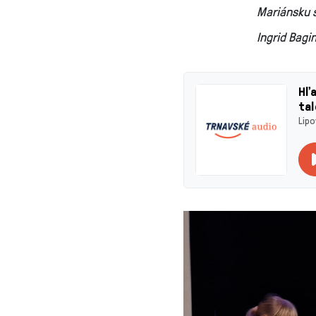
Mariánsku s
Ingrid Bagi
Hľa
ta
Lipo