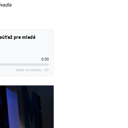
ivadla
 súťaž pre mladé
0:30
Vložiť na stránku