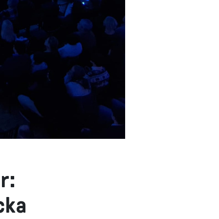
r:
cka