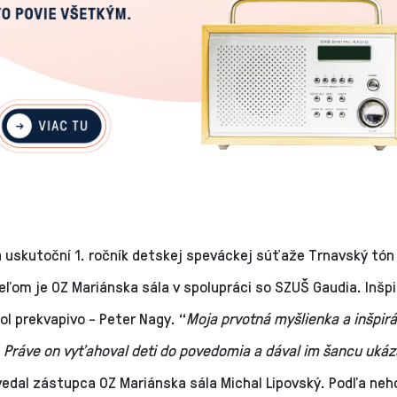
a uskutoční 1. ročník detskej speváckej súťaže Trnavský tón
ľom je OZ Mariánska sála v spolupráci so SZUŠ Gaudia. Inšpi
ol prekvapivo - Peter Nagy. “
Moja prvotná myšlienka a inšpirá
 Práve on vyťahoval deti do povedomia a dával im šancu ukáz
vedal zástupca OZ Mariánska sála Michal Lipovský. Podľa neh