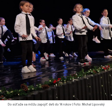
Do súťaže sa môžu zapojiť deti do 14 rokov | Foto: Michal Lipovský