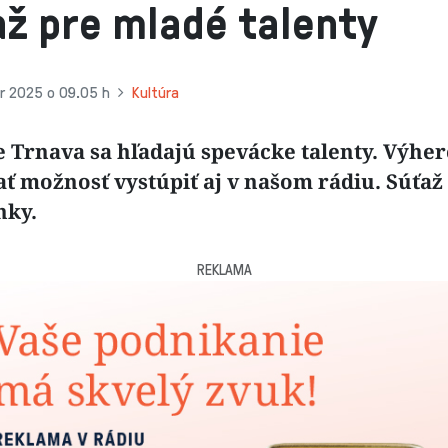
ž pre mladé talenty
r 2025 o 09.05 h
Kultúra
e Trnava sa hľadajú spevácke talenty. Výher
ť možnosť vystúpiť aj v našom rádiu. Súťaž 
nky.
REKLAMA