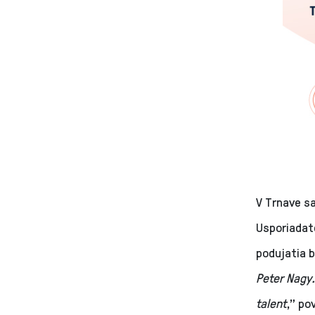
V Trnave s
Usporiadate
podujatia b
Peter Nagy.
talent
,” po