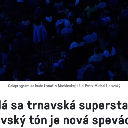
Galaprogram sa bude konať v Mariánskej sále| Foto: Michal Lipovský
á sa trnavská supersta
vský tón je nová spevá