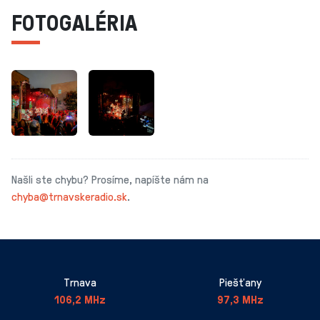
FOTOGALÉRIA
Našli ste chybu? Prosíme, napíšte nám na
chyba@trnavskeradio.sk
.
Trnava
Piešťany
106,2 MHz
97,3 MHz