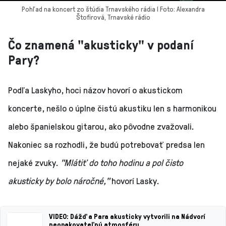
Pohľad na koncert zo štúdia Trnavského rádia I Foto: Alexandra
Štofirová, Trnavské rádio
Čo znamená "akusticky" v podaní
Pary?
Podľa Laskyho, hoci názov hovorí o akustickom
koncerte, nešlo o úplne čistú akustiku len s harmonikou
alebo španielskou gitarou, ako pôvodne zvažovali.
Nakoniec sa rozhodli, že budú potrebovať predsa len
nejaké zvuky.
"Mlátiť do toho hodinu a pol čisto
akusticky by bolo náročné,"
hovorí Lasky.
VIDEO: Dážď a Para akusticky vytvorili na Nádvorí
neopakovateľnú atmosféru