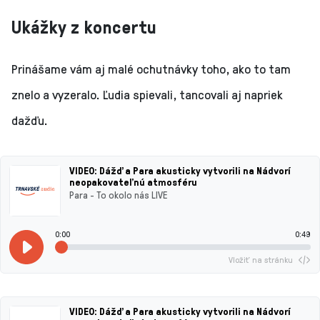
Ukážky z koncertu
Prinášame vám aj malé ochutnávky toho, ako to tam
znelo a vyzeralo. Ľudia spievali, tancovali aj napriek
dažďu.
VIDEO: Dážď a Para akusticky vytvorili na Nádvorí
neopakovateľnú atmosféru
Para - To okolo nás LIVE
0:00
0:49
Vložiť na stránku
VIDEO: Dážď a Para akusticky vytvorili na Nádvorí