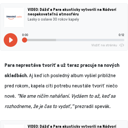
VIDEO: Dážď a Para akusticky vytvorili na Nádvorí
neopakovateľnú atmosféru
Lasky o oslave 30 rokov kapely
0:00
0:12
Vložiť na stránku
Para neprestáva tvoriť a už teraz pracuje na nových
skladbách.
Aj keď ich posledný album vyšiel približne
pred rokom, kapela cíti potrebu neustále tvoriť niečo
nové.
"Nie sme ničím naháňaní. Vydáem to až, keď sa
rozhodneme, že je čas to vydať,"
prezradil spevák.
VIDEO: Dážď a Para akusticky vytvorili na Nádvorí