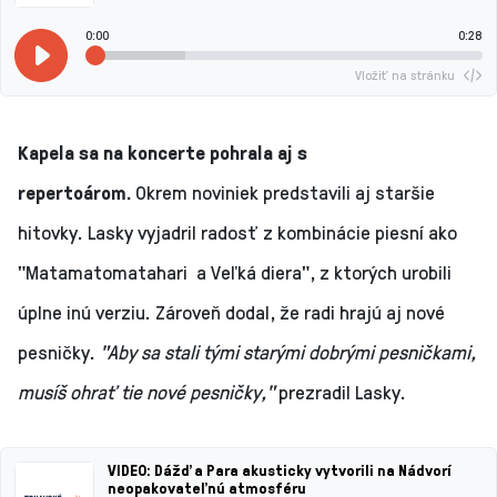
0:00
0:28
Vložiť na stránku
Kapela sa na koncerte pohrala aj s
repertoárom.
Okrem noviniek predstavili aj staršie
hitovky. Lasky vyjadril radosť z kombinácie piesní ako
"Matamatomatahari a Veľká diera", z ktorých urobili
úplne inú verziu. Zároveň dodal, že radi hrajú aj nové
pesničky.
"Aby sa stali tými starými dobrými pesničkami,
musíš ohrať tie nové pesničky,"
prezradil Lasky.
VIDEO: Dážď a Para akusticky vytvorili na Nádvorí
neopakovateľnú atmosféru