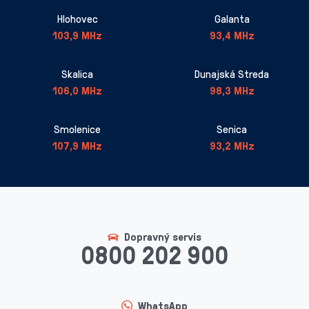
Hlohovec
Galanta
103,9 MHz
93,4 MHz
Skalica
Dunajská Streda
106,0 MHz
98,3 MHz
Smolenice
Senica
107,9 MHz
93,2 MHz
Dopravný servis
0800 202 900
WhatsApp