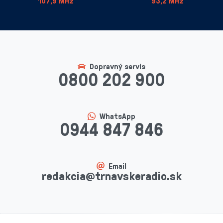
107,9 MHz
93,2 MHz
Dopravný servis
0800 202 900
WhatsApp
0944 847 846
Email
redakcia@trnavskeradio.sk