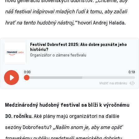
náš festival inšpiroval mladých ľudí k tomu, aby začali
hrať na tento hudobný nástroj,“
hovorí Andrej Halada.
Festival Dobrofest 2025: Ako dobre poznáte jeho
históriu?
Organizátor o zámere festivalu
0:00
0:19
Vložiť na stránku
Medzinárodný hudobný festival sa blíži k výročnému
30. ročníku.
Aké plány majú organizátori na ďalšie
sezóny Dobrofestu?
„Naším snom je, aby sme opäť
trnavskému publiku predstavili amerického dobristu.