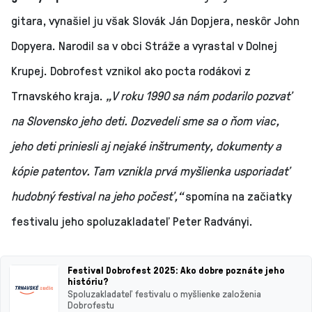
gitara, vynašiel ju však Slovák Ján Dopjera, neskôr John
Dopyera. Narodil sa v obci Stráže a vyrastal v Dolnej
Krupej. Dobrofest vznikol ako pocta rodákovi z
Trnavského kraja.
„V roku 1990 sa nám podarilo pozvať
na Slovensko jeho deti. Dozvedeli sme sa o ňom viac,
jeho deti priniesli aj nejaké inštrumenty, dokumenty a
kópie patentov. Tam vznikla prvá myšlienka usporiadať
hudobný festival na jeho počesť,“
spomína na začiatky
festivalu jeho spoluzakladateľ Peter Radványi.
Festival Dobrofest 2025: Ako dobre poznáte jeho
históriu?
Spoluzakladateľ festivalu o myšlienke založenia
Dobrofestu