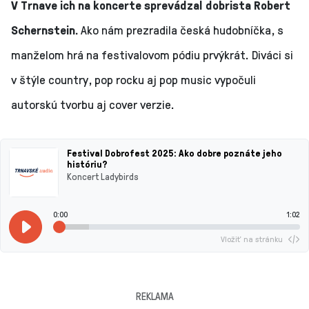
V Trnave ich na koncerte sprevádzal dobrista Robert
Schernstein.
Ako nám prezradila česká hudobníčka, s
manželom hrá na festivalovom pódiu prvýkrát. Diváci si
v štýle country, pop rocku aj pop music vypočuli
autorskú tvorbu aj cover verzie.
Festival Dobrofest 2025: Ako dobre poznáte jeho
históriu?
Koncert Ladybirds
0:00
1:02
Vložiť na stránku
REKLAMA