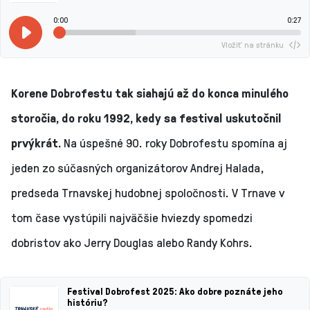
0:00
0:27
Vložiť na stránku
Korene Dobrofestu tak siahajú až do konca minulého
storočia, do roku 1992, kedy sa festival uskutočnil
prvýkrát.
Na úspešné 90. roky Dobrofestu spomína aj
jeden zo súčasných organizátorov Andrej Halada,
predseda Trnavskej hudobnej spoločnosti. V Trnave v
tom čase vystúpili najväčšie hviezdy spomedzi
dobristov ako Jerry Douglas alebo Randy Kohrs.
Festival Dobrofest 2025: Ako dobre poznáte jeho
históriu?