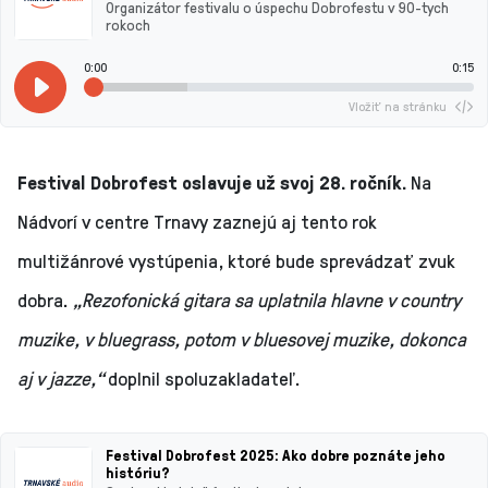
Organizátor festivalu o úspechu Dobrofestu v 90-tych
rokoch
0:00
0:15
Vložiť na stránku
Festival Dobrofest oslavuje už svoj 28. ročník.
Na
Nádvorí v centre Trnavy zaznejú aj tento rok
multižánrové vystúpenia, ktoré bude sprevádzať zvuk
dobra.
„Rezofonická gitara sa uplatnila hlavne v country
muzike, v bluegrass, potom v bluesovej muzike, dokonca
aj v jazze,“
doplnil spoluzakladateľ.
Festival Dobrofest 2025: Ako dobre poznáte jeho
históriu?