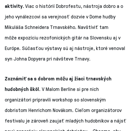
aktivity.
Viac o histórií Dobrofestu, nástroja dobro a o
jeho vynálezcovi sa verejnosť dozvie v Dome hudby
Mikuláša Schneidera Trnavského. Navštíviť tam
môže expozíciu rezofonických gitár na Slovensku aj v
Európe. Súčasťou výstavy sú aj nástroje, ktoré venoval
syn Johna Dopyera pri návšteve Trnavy.
Zoznámiť sa s dobrom môžu aj žiaci trnavských
hudobných škôl
. V Malom Berlíne si pre nich
organizátori pripravili workshop so slovenským
dobristom Henrichom Novákom. Cieľom organizátorov
festivalu je zároveň zaujať mladých hudobníkov a nájsť
novú generáciu slovenských dobristov.
„Chceme, aby