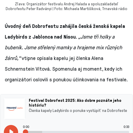
Zľava: Organizátor festivalu Andrej Halada a spoluzakladateľ
Dobrofestu Peter Radványi | Foto: Michaela Martišíková, Trnavské rádio
Úvodný deň Dobrofestu zahájila česká ženská kapela
Ladybirds z Jablonca nad Nisou.
„Jsme tři holky a
bubeník. Jsme střelený mamky a hrajeme mix různých
žánrů,“
vtipne opísala kapelu jej členka Alena
Schnernstein Vítová. Spomenula aj moment, kedy ich
organizátori oslovili s ponukou účinkovania na festivale.
Festival Dobrofest 2025: Ako dobre poznáte jeho
históriu?
Členka kapely Ladybirds o ponuke vystúpiť na Dobrofeste
0:00
0:33