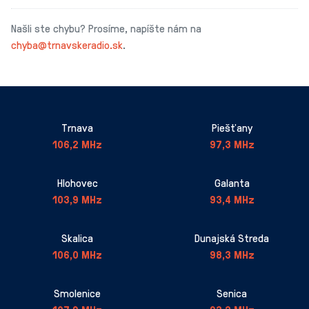
Našli ste chybu? Prosíme, napíšte nám na
chyba@trnavskeradio.sk
.
Trnava
Piešťany
106,2 MHz
97,3 MHz
Hlohovec
Galanta
103,9 MHz
93,4 MHz
Skalica
Dunajská Streda
106,0 MHz
98,3 MHz
Smolenice
Senica