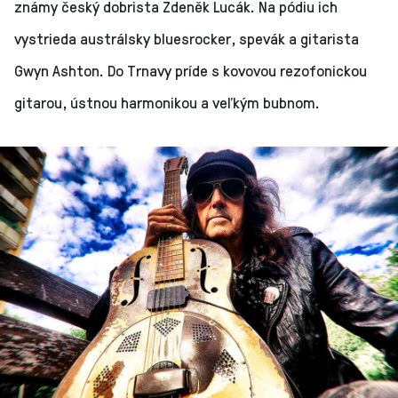
známy český dobrista Zdeněk Lucák. Na pódiu ich
vystrieda austrálsky bluesrocker, spevák a gitarista
Gwyn Ashton. Do Trnavy príde s kovovou rezofonickou
gitarou, ústnou harmonikou a veľkým bubnom.