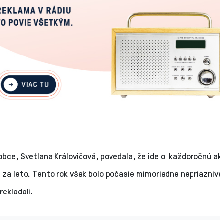
bce, Svetlana Královičová, povedala, že ide o každoročnú ak
 za leto. Tento rok však bolo počasie mimoriadne nepriazniv
rekladali.