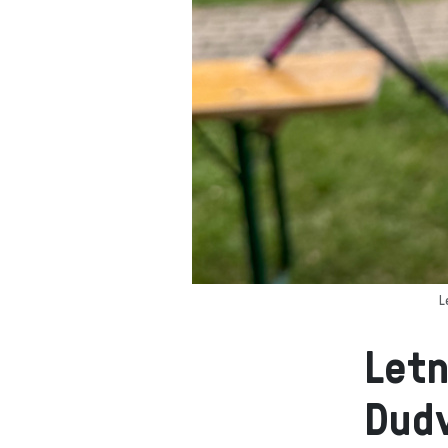
L
Letn
Dudv