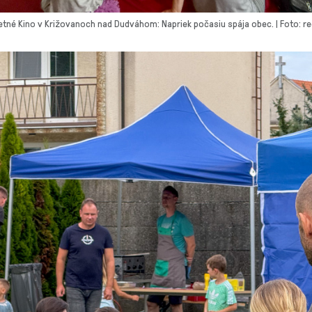
etné Kino v Križovanoch nad Dudváhom: Napriek počasiu spája obec. | Foto: re