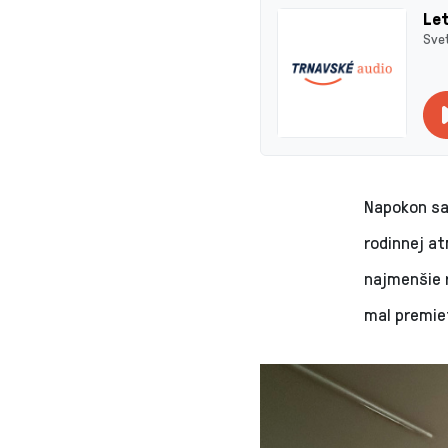
Let
Svet
Napokon sa
rodinnej at
najmenšie r
mal premiet