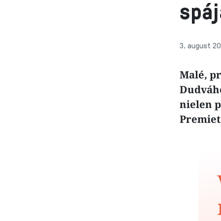
spáj
3. august 20
Malé, p
Dudváho
nielen p
Premieta