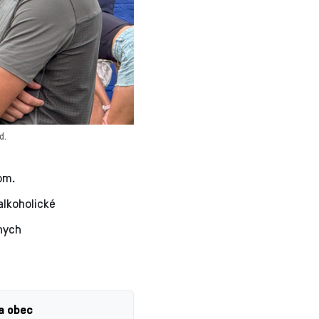
d.
om.
alkoholické
tnych
a obec