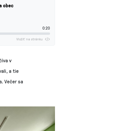
a obec
0:20
Vložiť na stránku
číva v
li, a tie
a. Večer sa