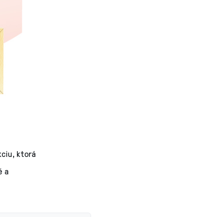
ciu, ktorá
é a