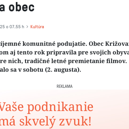
a obec
25 o 07.55 h
Kultúra
ríjemné komunitné podujatie. Obec Križov
m aj tento rok pripravila pre svojich obyva
re nich, tradičné letné premietanie filmov.
lo sa v sobotu (2. augusta).
REKLAMA