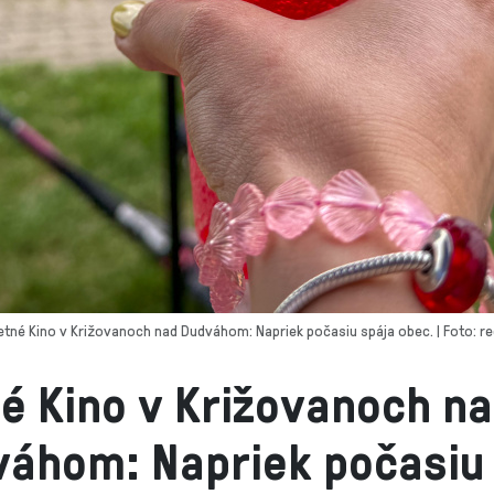
etné Kino v Križovanoch nad Dudváhom: Napriek počasiu spája obec. | Foto: re
é Kino v Križovanoch n
áhom: Napriek počasiu