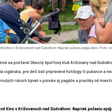
etné Kino v Križovanoch nad Dudváhom: Napriek počasiu spája obec. | Foto: re
enie sa postaral Obecný športový klub Križovany nad Dudváh
a cigánska, pre deti boli pripravené hotdogy či pukance a ne
inulých rokoch bývali v ponuke aj pagáče a praclíky od mies
né Kino v Križovanoch nad Dudváhom: Napriek počasiu spáj