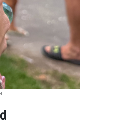
d.
ad