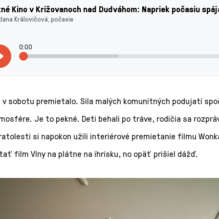
né Kino v Križovanoch nad Dudváhom: Napriek počasiu spáj
lana Královičová, počasie
0:00
 v sobotu premietalo. Sila malých komunitných podujatí spo
mosfére. Je to pekné. Deti behali po tráve, rodičia sa rozpráva
atolesti si napokon užili interiérové premietanie filmu Wonk
ať film Vlny na plátne na ihrisku, no opäť prišiel dážď.