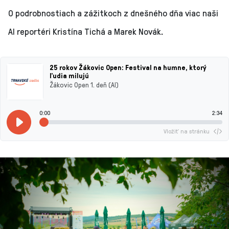
O podrobnostiach a zážitkoch z dnešného dňa viac naši
AI reportéri Kristína Tichá a Marek Novák.
25 rokov Žákovic Open: Festival na humne, ktorý
ľudia milujú
Žákovic Open 1. deň (AI)
0:00
2:34
Vložiť na stránku