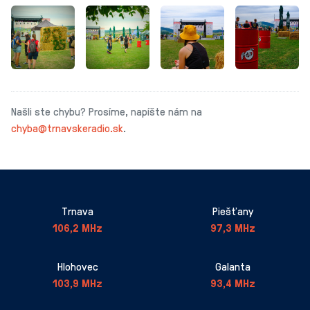
Našli ste chybu? Prosíme, napíšte nám na
chyba@trnavskeradio.sk
.
Trnava
Piešťany
106,2 MHz
97,3 MHz
Hlohovec
Galanta
103,9 MHz
93,4 MHz