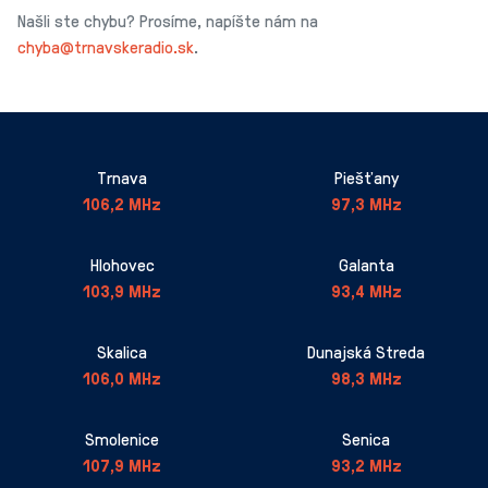
Našli ste chybu? Prosíme, napíšte nám na
chyba@trnavskeradio.sk
.
Trnava
Piešťany
106,2 MHz
97,3 MHz
Hlohovec
Galanta
103,9 MHz
93,4 MHz
Skalica
Dunajská Streda
106,0 MHz
98,3 MHz
Smolenice
Senica
107,9 MHz
93,2 MHz