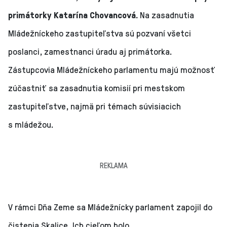
primátorky Katarína Chovancová.
Na zasadnutia
Mládežníckeho zastupiteľstva sú pozvaní všetci
poslanci, zamestnanci úradu aj primátorka.
Zástupcovia Mládežníckeho parlamentu majú možnosť
zúčastniť sa zasadnutia komisií pri mestskom
zastupiteľstve, najmä pri témach súvisiacich
s mládežou.
REKLAMA
V rámci Dňa Zeme sa Mládežnícky parlament zapojil do
čistenia Skalice. Ich cieľom bolo