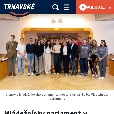
Trnavské
POČÚVAJTE
Skočiť na obsah
rádio
-
Vieme,
čo
sa
deje
v
kraji
Členovia Mládežníckeho parlamentu mesta Skalica | Foto: Mládežnícky
parlament
Mládežnícky parlament v