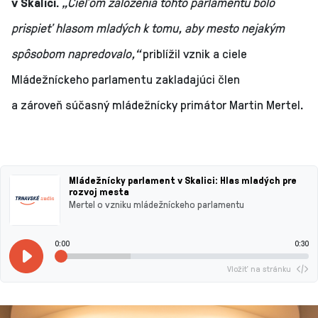
v Skalici.
„
Cieľom založenia tohto parlamentu bolo
prispieť hlasom mladých k tomu, aby mesto nejakým
spôsobom napredovalo,“
priblížil vznik a ciele
Mládežníckeho parlamentu zakladajúci člen
a zároveň súčasný mládežnícky primátor
Martin Mertel
.
Mládežnícky parlament v Skalici: Hlas mladých pre
rozvoj mesta
Mertel o vzniku mládežníckeho parlamentu
0:00
0:30
Vložiť na stránku