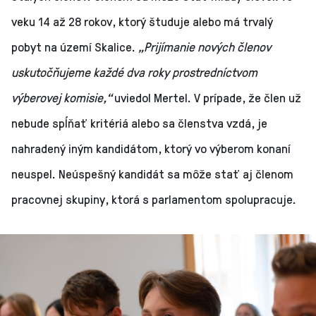
veku 14 až 28 rokov, ktorý študuje alebo má trvalý
pobyt na území Skalice.
„Prijímanie nových členov
uskutočňujeme každé dva roky prostredníctvom
výberovej komisie,“
uviedol Mertel. V prípade, že člen už
nebude spĺňať kritériá alebo sa členstva vzdá, je
nahradený iným kandidátom, ktorý vo výberom konaní
neuspel. Neúspešný kandidát sa môže stať aj členom
pracovnej skupiny, ktorá s parlamentom spolupracuje.