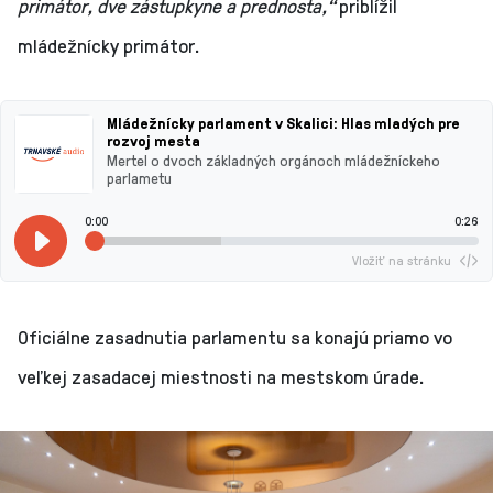
primátor, dve zástupkyne a prednosta,“
priblížil
mládežnícky primátor.
Mládežnícky parlament v Skalici: Hlas mladých pre
rozvoj mesta
Mertel o dvoch základných orgánoch mládežníckeho
parlametu
0:00
0:26
Vložiť na stránku
Oficiálne zasadnutia parlamentu sa konajú priamo vo
veľkej zasadacej miestnosti na mestskom úrade.