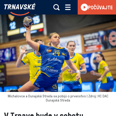
Trnavské
POČÚVAJTE
Skočiť na obsah
rádio
-
Vieme,
čo
sa
deje
v
kraji
Michalovce a Dunajská Streda sa pobijú o prvenstvo | Zdroj: HC DAC
Dunajská Streda
V Trnave bude v sobotu