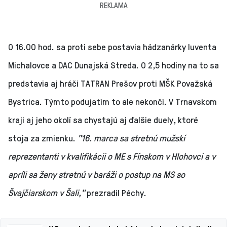
REKLAMA
O 16.00 hod. sa proti sebe postavia hádzanárky Iuventa
Michalovce a DAC Dunajská Streda. O 2,5 hodiny na to sa
predstavia aj hráči TATRAN Prešov proti MŠK Považská
Bystrica. Týmto podujatím to ale nekončí. V Trnavskom
kraji aj jeho okolí sa chystajú aj ďalšie duely, ktoré
stoja za zmienku.
"16. marca sa stretnú mužskí
reprezentanti v kvalifikácii o ME s Fínskom v Hlohovci a v
apríli sa ženy stretnú v baráži o postup na MS so
Švajčiarskom v Šali,"
prezradil Péchy.