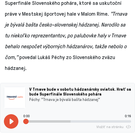
Superfinále Slovenského pohára, ktoré sa uskutoční
práve v Mestskej športovej hale v Malom Ríme.
"Trnava
je bývalá bašta česko-slovenskej hádzanej. Narodilo sa
tu niekoľko reprezentantov, po palubovke haly v Trnave
behalo nespočet výborných hádzanárov, takže nebolo o
čom,"
povedal Lukáš Péchy zo Slovenského zväzu
hádzanej.
V Trnave bude v sobotu hádzanársky sviatok. Hrať sa
bude Superfinále Slovenského pohára
Péchy: "Trnava je bývalá bašta hádzanej"
0:00
0:16
Vložiť na stránku