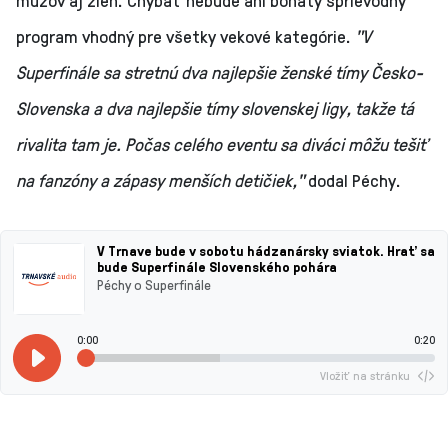
mužov aj žien. Chýbať nebude ani bohatý sprievodný
program vhodný pre všetky vekové kategórie.
"V
Superfinále sa stretnú dva najlepšie ženské tímy Česko-
Slovenska a dva najlepšie tímy slovenskej ligy, takže tá
rivalita tam je. Počas celého eventu sa diváci môžu tešiť
na fanzóny a zápasy menších detičiek,"
dodal Péchy.
V Trnave bude v sobotu hádzanársky sviatok. Hrať sa
bude Superfinále Slovenského pohára
Péchy o Superfinále
0:00
0:20
Vložiť na stránku