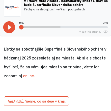
V Trnave bude v sobotu hádzanársky sviatok. Hrať sa
bude Superfinále Slovenského pohára
Péchy o nasledujúcich veľkých podujatiach
0:00
0:15
Vložiť na stránku
Lístky na sobotňajšie Superfinále Slovenského pohára v
hádzanej 2025 zoženiete aj na mieste. Ak si ale chcete
byť istí, že sa vám ujde miesto na tribúne, viete ich
zohnať aj
online
.
TRNAVSKÉ.
Vieme, čo sa deje v kraji.