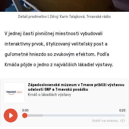
Detail predmetov | Zdroj: Karin Talajková, Trnavské rádio
V jednej časti pivničnej miestnosti vybudovali
interaktívny prvok, štylizovaný veliteľský post a
guľometné hniezdo so zvukovým efektom. Podľa
Krnáča pôjde o jedno z najväčších lákadiel výstavy.
Západoslovenské múzeum v Trnave priblíži výstavou
udalosti SNP a Trnavskú posádku
Krnáč o lákadlách výstavy
0:00
0:20
Vložiť na stránku