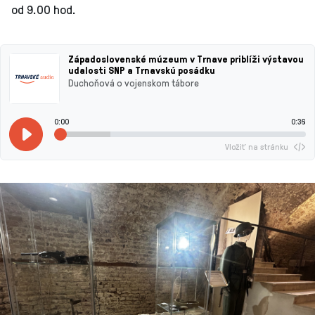
od 9.00 hod.
Západoslovenské múzeum v Trnave priblíži výstavou
udalosti SNP a Trnavskú posádku
Duchoňová o vojenskom tábore
0:00
0:36
Vložiť na stránku