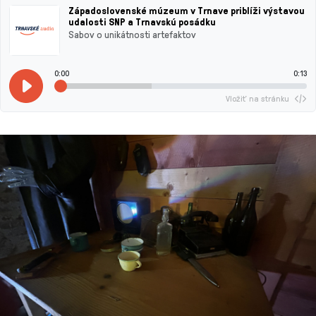
Západoslovenské múzeum v Trnave priblíži výstavou
udalosti SNP a Trnavskú posádku
Sabov o unikátnosti artefaktov
0:00
0:13
Vložiť na stránku