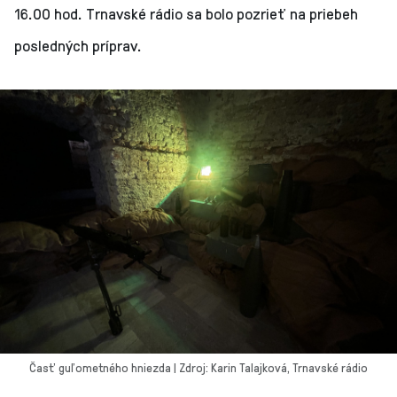
16.00 hod. Trnavské rádio sa bolo pozrieť na priebeh
posledných príprav.
Časť guľometného hniezda | Zdroj: Karin Talajková, Trnavské rádio