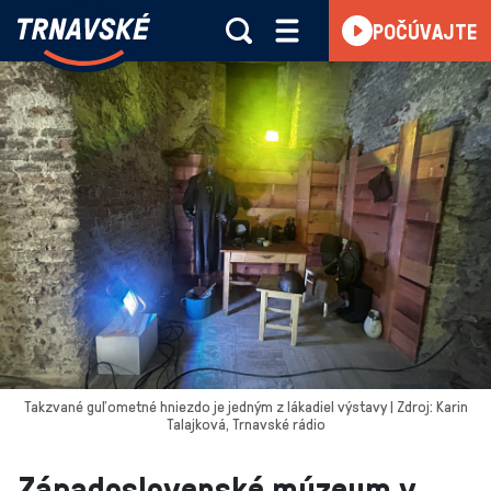
Trnavské
POČÚVAJTE
Skočiť na obsah
rádio
-
Vieme,
čo
sa
deje
v
kraji
Takzvané guľometné hniezdo je jedným z lákadiel výstavy | Zdroj: Karin
Talajková, Trnavské rádio
Západoslovenské múzeum v