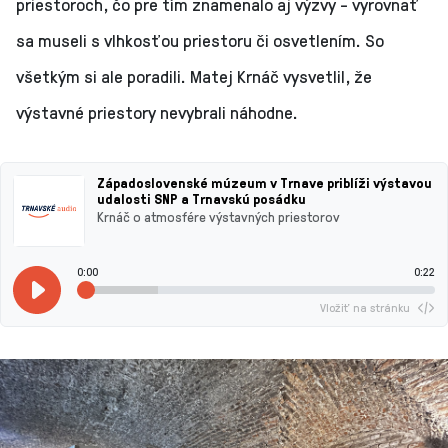
priestoroch, čo pre tím znamenalo aj výzvy - vyrovnať
sa museli s vlhkosťou priestoru či osvetlením. So
všetkým si ale poradili. Matej Krnáč vysvetlil, že
výstavné priestory nevybrali náhodne.
Západoslovenské múzeum v Trnave priblíži výstavou
udalosti SNP a Trnavskú posádku
Krnáč o atmosfére výstavných priestorov
0:00
0:22
Vložiť na stránku