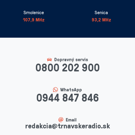
Smolenice
Senica
107,9 MHz
93,2 MHz
Dopravný servis
0800 202 900
WhatsApp
0944 847 846
Email
redakcia@trnavskeradio.sk