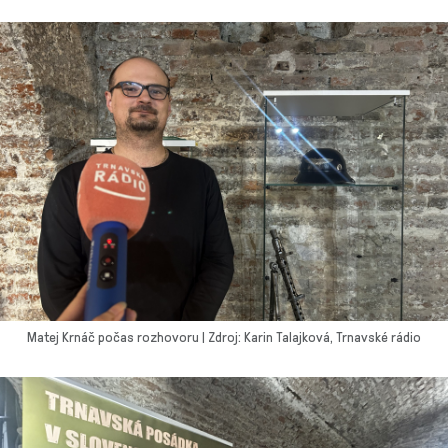
Matej Krnáč počas rozhovoru | Zdroj: Karin Talajková, Trnavské rádio