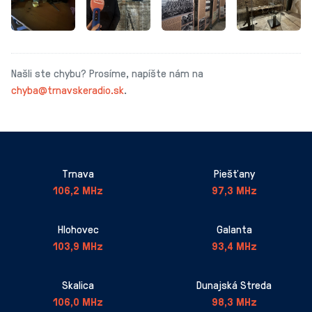
Našli ste chybu? Prosíme, napíšte nám na
chyba@trnavskeradio.sk
.
Trnava
Piešťany
106,2 MHz
97,3 MHz
Hlohovec
Galanta
103,9 MHz
93,4 MHz
Skalica
Dunajská Streda
106,0 MHz
98,3 MHz