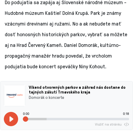
Do podujatia sa zapája aj Slovenské národné múzeum -
Hudobné múzeum Kaštieľ Dolná Krupá. Park je známy
vzácnymi drevinami aj ružami. No a ak nebudete mať
dosť honosných historických parkov, vybrať sa môžete
aj na Hrad Červený Kameň. Daniel Domorák, kultúrno-
propagačný manažér hradu povedal, že vrcholom
podujatia bude koncert speváčky Niny Kohout.
Víkend otvorených parkov a záhrad nás dostane do
tajných zákutí Trnavského kraja
Domorák o koncerte
0:00
0:18
Vložiť na stránku