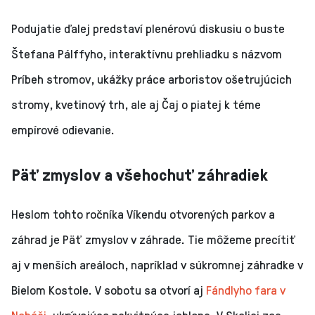
Podujatie ďalej predstaví plenérovú diskusiu o buste
Štefana Pálffyho, interaktívnu prehliadku s názvom
Príbeh stromov, ukážky práce arboristov ošetrujúcich
stromy, kvetinový trh, ale aj Čaj o piatej k téme
empírové odievanie.
Päť zmyslov a všehochuť záhradiek
Heslom tohto ročníka Víkendu otvorených parkov a
záhrad je Päť zmyslov v záhrade. Tie môžeme precítiť
aj v menších areáloch, napríklad v súkromnej záhradke v
Bielom Kostole. V sobotu sa otvorí aj
Fándlyho fara v
Naháči
, ukrývajúca nekvitnúce jablone. V Skalici zas