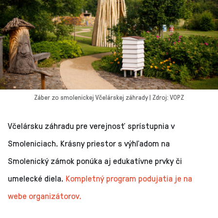
Záber zo smolenickej Včelárskej záhrady | Zdroj: VOPZ
Včelársku záhradu pre verejnosť sprístupnia v
Smoleniciach. Krásny priestor s výhľadom na
Smolenický zámok ponúka aj edukatívne prvky či
umelecké diela.
Kompletný program podujatia je na
webe organizátorov.