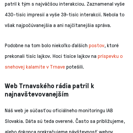
patril k tým s najväčšou interakciou. Zaznamenal vyše
430-tisíc impresií a vyše 39-tisíc interakcií. Nebola to
však najpočúvanejšia a ani najčítanejšia správa.
Podobne na tom bolo niekoľko ďalších
postov
, ktoré
prekonali tisíc lajkov. Hoci tisíce lajkov na
príspevku o
snehovej kalamite v Trnave
potešili.
Web Trnavského rádia patril k
najnavštevovanejším
Náš web je súčasťou oficiálneho monitoringu IAB
Slovakia. Dáta sú teda overené. Často sa približujeme,
alebo dokonca prekračujeme návštevnosť webov