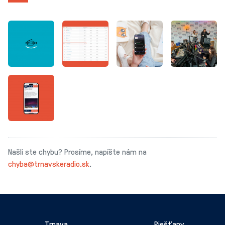
Našli ste chybu? Prosíme, napíšte nám na
chyba@trnavskeradio.sk
.
Trnava
Piešťany