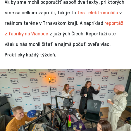
Ak by sme mohli odporučiť aspoň dva texty, pri ktorých
sme sa celkom zapotili, tak je to
test elektromobilu
v
reálnom teréne v Trnavskom kraji. A napríklad
reportáž
z fabriky na Vianoce
z južných Čiech. Reportáží ste
však u nás mohli čítať a najmä počuť oveľa viac.
Prakticky každý týždeň.