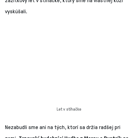
vyskúšali.
Let v stíhačke
Nezabudli sme ani na tých, ktorí sa držia radšej pri
zemi.
Trnavskí hudobníci Hudba z Marsu a Bystrík sa