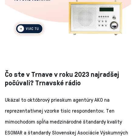
Čo ste v Trnave v roku 2023 najradšej
počúvali? Trnavské rádio
Ukázal to októbrový prieskum agentúry AKO na
reprezentatívnej vzorke tisíc respondentov. Ten
mimochodom spĺňa medzinárodné štandardy kvality
ESOMAR a štandardy Slovenskej Asociácie Výskumných