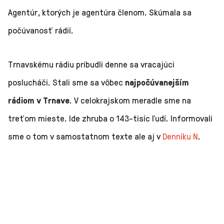
Agentúr, ktorých je agentúra členom. Skúmala sa
počúvanosť rádií.
Trnavskému rádiu pribudli denne sa vracajúci
poslucháči. Stali sme sa vôbec
najpočúvanejším
rádiom v Trnave
. V celokrajskom meradle sme na
treťom mieste. Ide zhruba o 143-tisíc ľudí. Informovali
sme o tom v samostatnom texte ale aj v
Denníku N
.