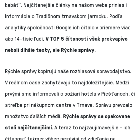
kabát". Najčítanejšie články na našom webe priniesli
informácie o Tradičnom trnavskom jarmoku. Podľa
analytiky spoločnosti Google ich čítalo v priemere viac
ako 14-tisíc ľudí.
V TOP 5 čítanosti však prekvapivo
neboli dlhšie texty, ale Rýchle správy.
Rýchle správy kopírujú naše rozhlasové spravodajstvo.
V reálnom čase zachytávajú to najdôležitejšie. Medzi
prvými sme informovali o požiari hotela v Piešťanoch, či
streľbe pri nákupnom centre v Trnave. Správu prevzalo
množstvo ďalších médií.
Rýchle správy sa opakovane
stali najčítanejšími.
A teraz to najzaujímavejšie - ich
čítanosť takmer vôbec nezávisí od zdieľania na