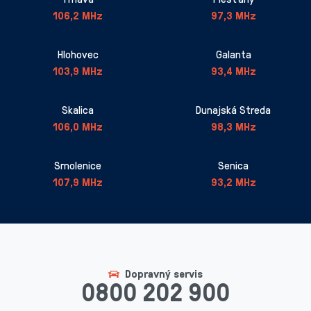
106,2 MHz
97,3 MHz
Hlohovec
Galanta
103,9 MHz
93,4 MHz
Skalica
Dunajská Streda
106,0 MHz
98,3 MHz
Smolenice
Senica
107,9 MHz
93,2 MHz
Dopravný servis
0800 202 900