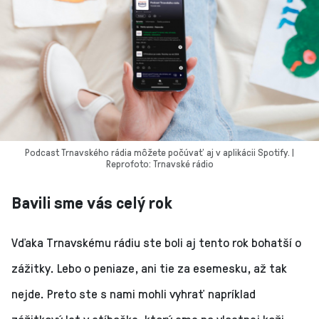
Podcast Trnavského rádia môžete počúvať aj v aplikácii Spotify. |
Reprofoto: Trnavské rádio
Bavili sme vás celý rok
Vďaka Trnavskému rádiu ste boli aj tento rok bohatší o
zážitky. Lebo o peniaze, ani tie za esemesku, až tak
nejde. Preto ste s nami mohli vyhrať napríklad
zážitkový let v stíhačke, ktorý sme na vlastnej koži