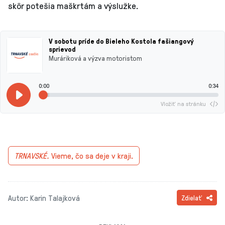
skôr potešia maškrtám a výslužke.
V sobotu príde do Bieleho Kostola fašiangový
sprievod
Muráriková a výzva motoristom
0:00
0:34
Vložiť na stránku
TRNAVSKÉ.
Vieme, čo sa deje v kraji.
Autor: Karin Talajková
Zdielať