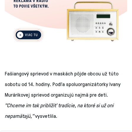
Fašiangový sprievod v maskách pôjde obcou už túto
sobotu od 14. hodiny. Podľa spoluorganizátorky Ivany
Murárikovej sprievod organizujú najmä pre deti.
"Chceme im tak priblížiť tradície, na ktoré si už oni
nepamätajú,"
vysvetlila.