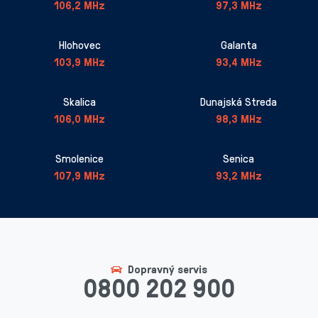
106,2 MHz
97,3 MHz
Hlohovec
Galanta
103,9 MHz
93,4 MHz
Skalica
Dunajská Streda
106,0 MHz
98,3 MHz
Smolenice
Senica
107,9 MHz
93,2 MHz
Dopravný servis
0800 202 900