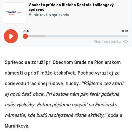
V sobotu príde do Bieleho Kostola fašiangový
sprievod
Muráriková o sprievode
0:00
0:19
Vložiť na stránku
Sprievod sa združí pri Obecnom úrade na Pionierskom
námestí a prísť môže ktokoľvek. Pochod vyrazí aj za
sprievodu tradičnej ľudovej hudby.
"Pôjdeme cez starú
aj novú časť obce. Pri kostole nám pán farár požehná
naše výslužky. Potom pôjdeme naspäť na Pionierske
námestie, kde budú nachystané rôzne aktivity,"
dodala
Muráriková.