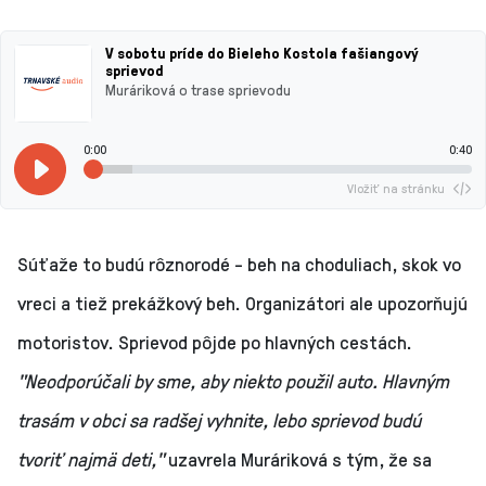
V sobotu príde do Bieleho Kostola fašiangový
sprievod
Muráriková o trase sprievodu
0:00
0:40
Vložiť na stránku
Súťaže to budú rôznorodé - beh na choduliach, skok vo
vreci a tiež prekážkový beh. Organizátori ale upozorňujú
motoristov. Sprievod pôjde po hlavných cestách.
"Neodporúčali by sme, aby niekto použil auto. Hlavným
trasám v obci sa radšej vyhnite, lebo sprievod budú
tvoriť najmä deti,"
uzavrela Muráriková s tým, že sa