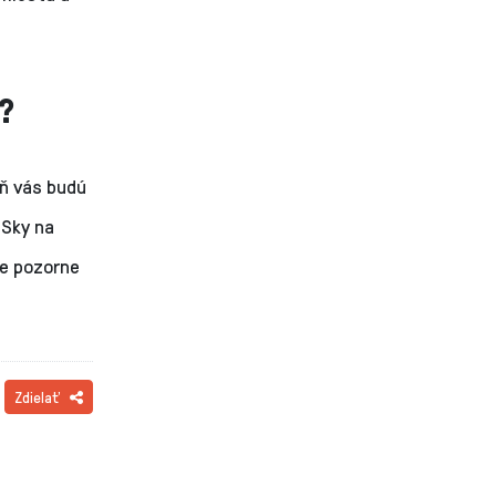
?
ň vás budú
MSky na
te pozorne
Zdielať