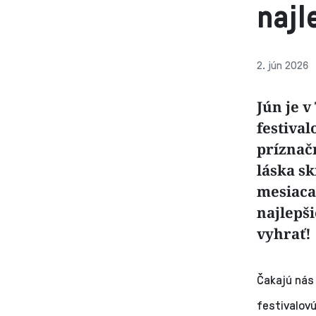
najl
2. jún 2026
Jún je 
festival
príznačn
láska s
mesiaca
najlepši
vyhrať!
Čakajú nás 
festivalovú