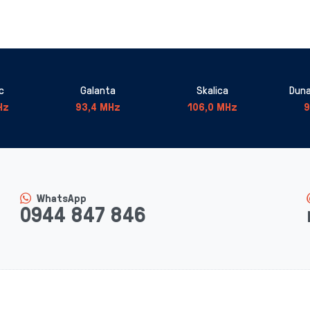
c
Galanta
Skalica
Duna
Hz
93,4 MHz
106,0 MHz
9
WhatsApp
0944 847 846