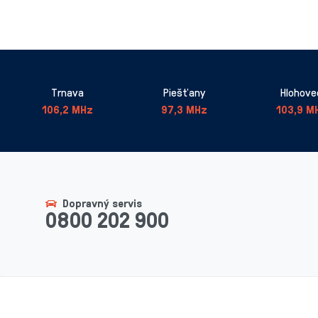
Trnava
Piešťany
Hlohove
106,2 MHz
97,3 MHz
103,9 M
Dopravný servis
0800 202 900