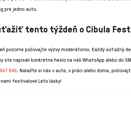
ng pre jedno auto.
ťažiť tento týždeň o Cibula Fest
eň pozorne počúvajte výzvy moderátorov. Každý súťažný de
by ste napísali konkrétne heslo na náš WhatsApp alebo do S
847 846
. Nalaďte si nás v aute, v práci alebo doma, počúvaj
s nami festivalové Leto lásky!