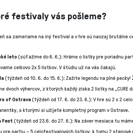
oré festivaly vás pošleme?
ň sa zameriame na iný festival a v hre sú naozaj brutálne c
ké leto
(súťažíme do 6. 6.): Hráme o lístky pre poriadnu part
vame celkovo 2x 5 lístkov. V štúdiu už na vás čakajú.
da
(týždeň od 10. 6. do 15. 6.): Zažite legendu na plné pecky!
e dvoch výhercov, z ktorých každý získa 2 lístky na „CURE d
rs of Ostrava
(týždeň od 17. 6. do 23. 6.): V hre sú 2 x 2 cel
nentky, s ktorými si užijete kompletný program v Ostrave.
a Fest
(týždeň od 23.6. do 27. 6.): Na záver mesiaca tu mám
 pre partiu – 5 celofestivalových lístkov, k tomu 2 stanové