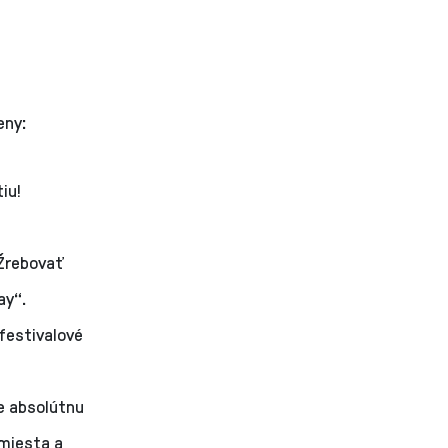
eny:
iu!
 Žrebovať
ay“.
ofestivalové
e absolútnu
 miesta a