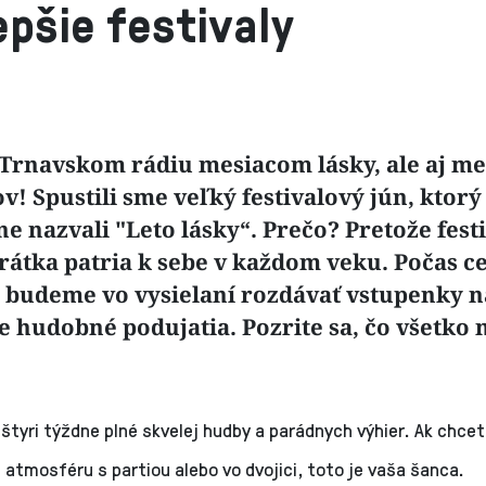
epšie festivaly
v Trnavskom rádiu mesiacom lásky, ale aj m
ov! Spustili sme veľký festivalový jún, ktor
e nazvali "Leto lásky“. Prečo? Pretože festi
krátka patria k sebe v každom veku. Počas c
 budeme vo vysielaní rozdávať vstupenky na
e hudobné podujatia. Pozrite sa, čo všetko
štyri týždne plné skvelej hudby a parádnych výhier. Ak chce
 atmosféru s partiou alebo vo dvojici, toto je vaša šanca.