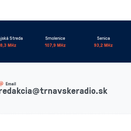
jská Streda
Smolenice
Senica
8,3 MHz
107,9 MHz
93,2 MHz
Email
redakcia@trnavskeradio.sk