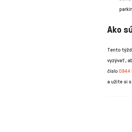
parki
Ako sú
Tento týžd
vyzývať, a
číslo
0944 
a užite si 