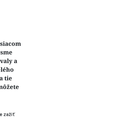
esiacom
ý sme
valy a
elého
 tie
 môžete
te zažiť