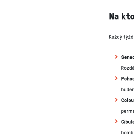
Na kt
Každý týžde
Senec
Rozdá
Poho
budem
Colou
perma
Cibul
bombu