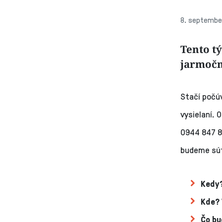
8. septembe
Tento t
jarmočn
Stačí počú
vysielaní.
0944 847 8
budeme súť
Kedy
Kde?
Čo b