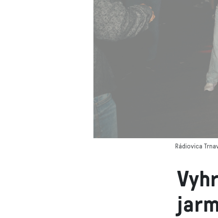
Rádiovica Trnav
Vyhr
jarm