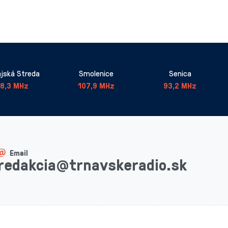
jská Streda
Smolenice
Senica
8,3 MHz
107,9 MHz
93,2 MHz
Email
redakcia@trnavskeradio.sk