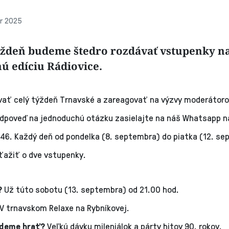
r 2025
ýždeň budeme štedro rozdávať vstupenky n
ú edíciu Rádiovice.
vať celý týždeň Trnavské a zareagovať na výzvy moderátoro
 Odpoveď na jednoduchú otázku zasielajte na náš Whatsapp na
46. Každý deň od pondelka (8. septembra) do piatka (12. s
ažiť o dve vstupenky.
?
Už túto sobotu (13. septembra) od 21.00 hod.
V trnavskom Relaxe na Rybníkovej.
udeme hrať?
Veľkú dávku mileniálok a párty hitov 90. rokov.