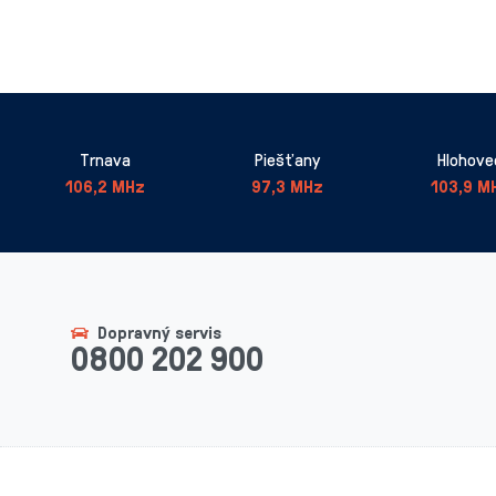
Trnava
Piešťany
Hlohove
106,2 MHz
97,3 MHz
103,9 M
Dopravný servis
0800 202 900