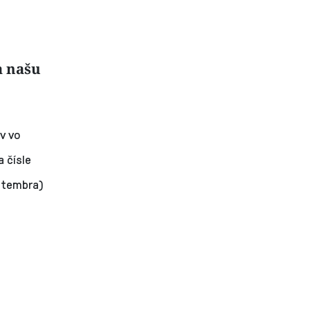
a našu
v vo
 čísle
eptembra)