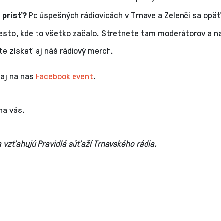
 prísť?
Po úspešných rádiovicách v Trnave a Zelenči sa opä
esto, kde to všetko začalo. Stretnete tam moderátorov a n
e získať aj náš rádiový merch.
 aj na náš
Facebook event
.
na vás.
 vzťahujú Pravidlá súťaží Trnavského rádia.