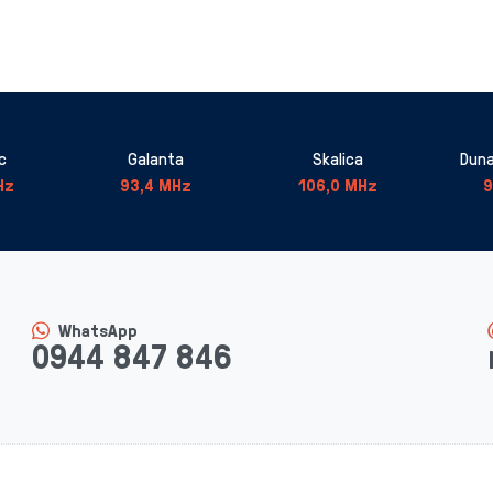
c
Galanta
Skalica
Duna
Hz
93,4 MHz
106,0 MHz
9
WhatsApp
0944 847 846