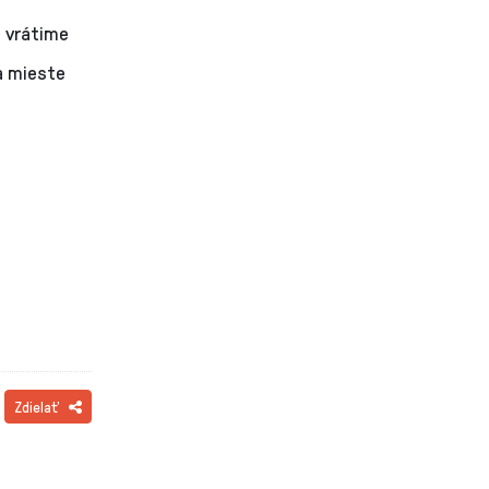
ť vrátime
a mieste
Zdielať