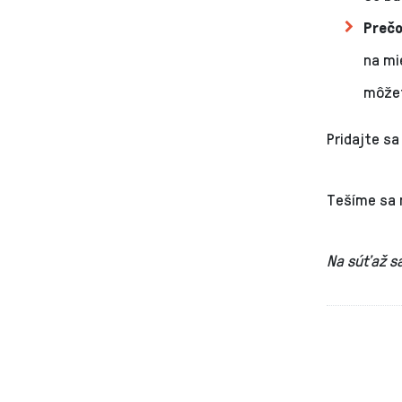
Prečo
na mi
môžet
Pridajte sa
Tešíme sa 
Na súťaž sa