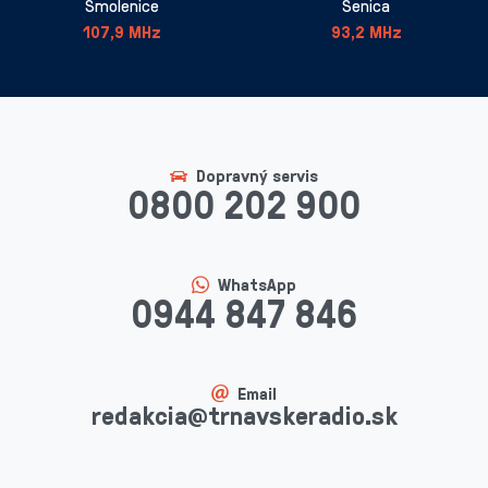
Smolenice
Senica
107,9 MHz
93,2 MHz
Dopravný servis
0800 202 900
WhatsApp
0944 847 846
Email
redakcia@trnavskeradio.sk