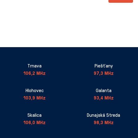
Trnava
Piešťany
106,2 MHz
97,3 MHz
Hlohovec
Galanta
103,9 MHz
93,4 MHz
Skalica
Dunajská Streda
106,0 MHz
98,3 MHz