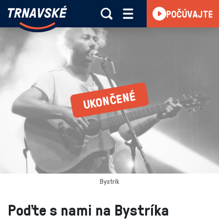
Trnavské
POČÚVAJTE
Skočiť na obsah
rádio
-
Vieme,
čo
sa
deje
v
kraji
Bystrík
Poďte s nami na Bystríka