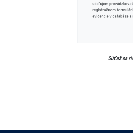
udeľujem prevádzkovat
registračnom formulári 
evidencie v databáze a
Súťaž sa r