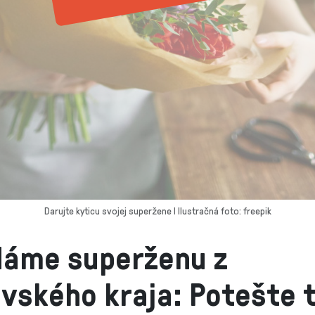
Darujte kyticu svojej superžene I Ilustračná foto: freepik
dáme superženu z
vského kraja: Potešte 