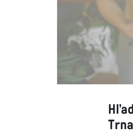
Hľa
Trna