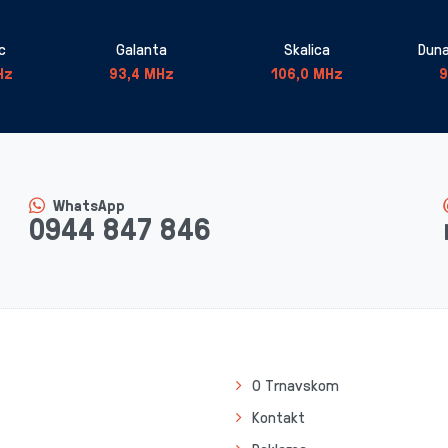
c
Galanta
Skalica
Duna
Hz
93,4 MHz
106,0 MHz
9
WhatsApp
0944 847 846
O Trnavskom
Kontakt