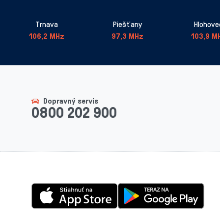
Trnava
Piešťany
Hlohove
106,2 MHz
97,3 MHz
103,9 M
Dopravný servis
0800 202 900