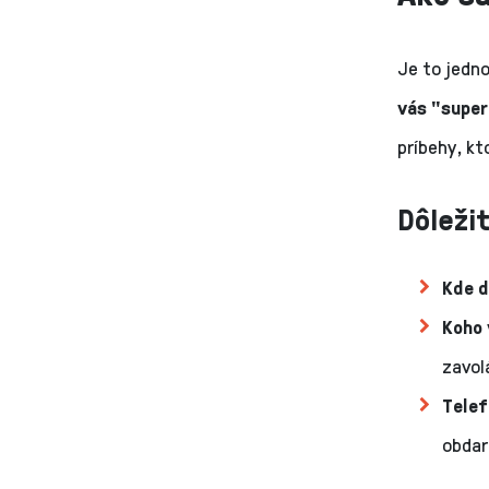
Je to jedn
vás "super
príbehy, kt
Dôležit
Kde d
Koho 
zavol
Telef
obdar