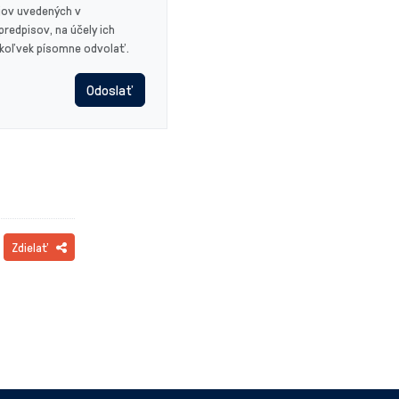
jov uvedených v
redpisov, na účely ich
dykoľvek písomne odvolať.
Odoslať
Zdielať