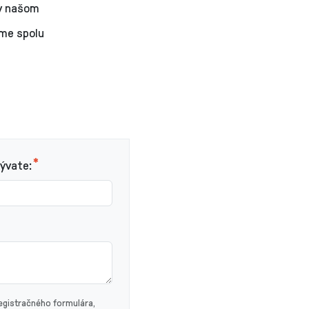
 v našom
íme spolu
bývate:
egistračného formulára,