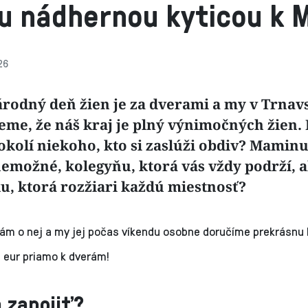
u nádhernou kyticou k 
26
rodný deň žien je za dverami a my v Trna
eme, že náš kraj je plný výnimočných žien.
okolí niekoho, kto si zaslúži obdiv? Maminu
nemožné, kolegyňu, ktorá vás vždy podrží, 
ku, ktorá rozžiari každú miestnosť?
ám o nej a my jej počas víkendu osobne doručíme prekrásnu 
 eur priamo k dverám!
 zapojiť?