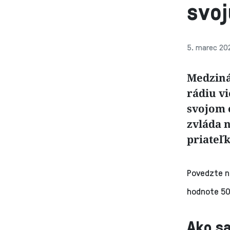
svoj
5. marec 20
Medziná
rádiu vi
svojom 
zvláda 
priateľ
Povedzte n
hodnote 50
Ako sa