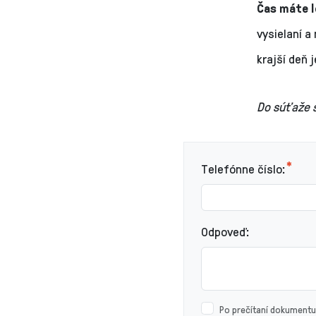
Čas máte l
vysielaní 
krajší deň 
Do súťaže s
Telefónne číslo:
Odpoveď:
Po prečítaní dokument