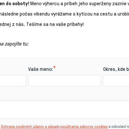
en do soboty!
Meno výhercu a príbeh jeho superženy zaznie
a následne počas víkendu vyrážame s kyticou na cestu a urob
jednej z nás. Tešíme sa na vaše príbehy!
a zapojíte tu:
Vaše meno:
Okres, kde 
u
Ochrana osobných údajov a zásady používania súborov cookies
a odoslaní r