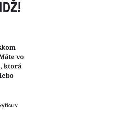
MDŽ!
vskom
 Máte vo
, ktorá
alebo
kyticu v