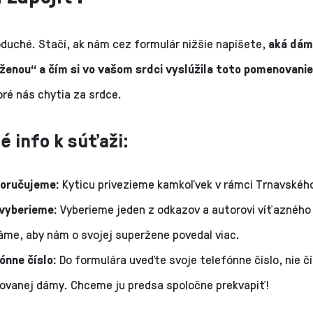
oduché. Stačí, ak nám cez formulár nižšie napíšete,
aká dáma
ženou“ a čím si vo vašom srdci vyslúžila toto pomenovanie
oré nás chytia za srdce.
é info k súťaži:
oručujeme:
Kyticu privezieme kamkoľvek v rámci Trnavského
vyberieme:
Vyberieme jeden z odkazov a autorovi víťazného
áme, aby nám o svojej superžene povedal viac.
ónne číslo:
Do formulára uveďte svoje telefónne číslo, nie čí
ovanej dámy. Chceme ju predsa spoločne prekvapiť!