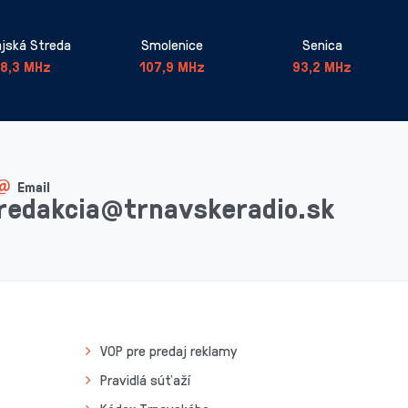
jská Streda
Smolenice
Senica
8,3 MHz
107,9 MHz
93,2 MHz
Email
redakcia@trnavskeradio.sk
VOP pre predaj reklamy
Pravidlá súťaží