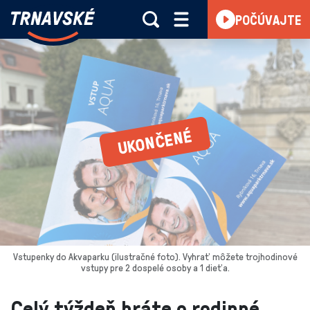
Trnavské
POČÚVAJTE
Skočiť na obsah
rádio
-
Vieme,
čo
sa
deje
v
kraji
Vstupenky do Akvaparku (ilustračné foto). Vyhrať môžete trojhodinové
vstupy pre 2 dospelé osoby a 1 dieťa.
Celý týždeň hráte o rodinné