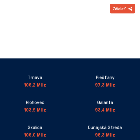
Zdielať
Trnava
Piešťany
106,2 MHz
97,3 MHz
Hlohovec
Galanta
103,9 MHz
93,4 MHz
Skalica
Dunajská Streda
106,0 MHz
98,3 MHz