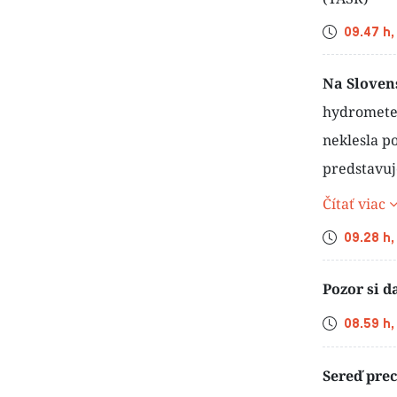
Čas
09.47 h,
Na Sloven
hydrometeo
neklesla p
predstavuj
Čítať viac
Čas
09.28 h,
Pozor si d
Čas
08.59 h,
Sereď pre