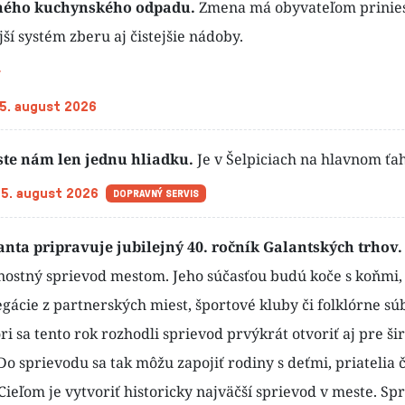
ľného kuchynského odpadu.
Zmena má obyvateľom prinie
ší systém zberu aj čistejšie nádoby.
 5. august 2026
ste nám len jednu hliadku.
Je v Šelpiciach na hlavnom ťa
 5. august 2026
DOPRAVNÝ SERVIS
nta pripravuje jubilejný 40. ročník Galantských trhov
vnostný sprievod mestom. Jeho súčasťou budú koče s koňmi,
gácie z partnerských miest, športové kluby či folklórne sú
i sa tento rok rozhodli sprievod prvýkrát otvoriť aj pre ši
Do sprievodu sa tak môžu zapojiť rodiny s deťmi, priatelia č
Cieľom je vytvoriť historicky najväčší sprievod v meste. Sp