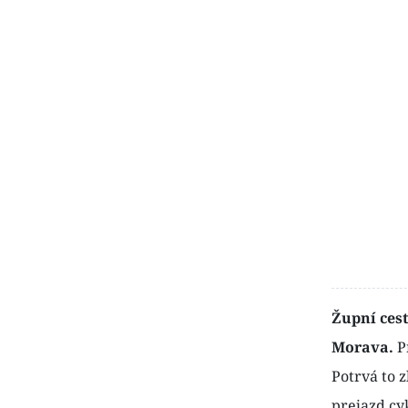
Župní cest
Morava.
Pr
Potrvá to 
prejazd cy