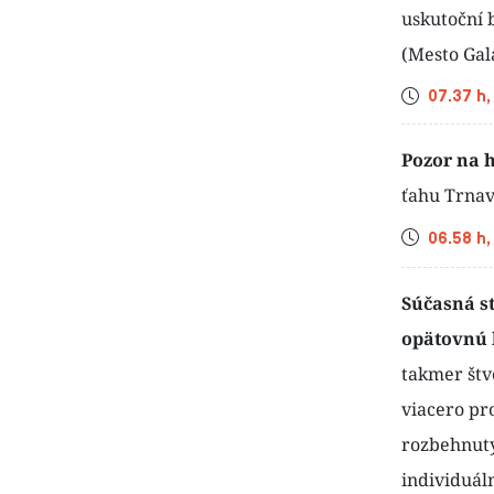
uskutoční 
(Mesto Gal
Čas
07.37 h,
Pozor na h
ťahu Trnav
Čas
06.58 h,
Súčasná s
opätovnú 
takmer štv
viacero pr
rozbehnutý
individuál