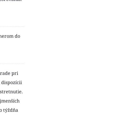
smerom do
hrade pri
dispozícii
stretnutie.
ajmenších
ho týždňa