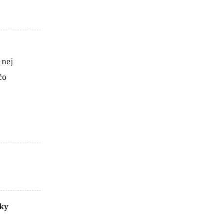
 nej
čo
ky