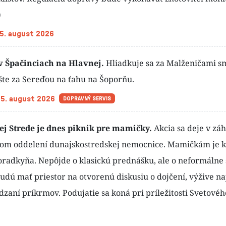
)
 5. august 2026
v Špačinciach na Hlavnej.
Hliadkuje sa za Malženičami 
šte za Sereďou na ťahu na Šoporňu.
 5. august 2026
DOPRAVNÝ SERVIS
ej Strede je dnes piknik pre mamičky.
Akcia sa deje v zá
om oddelení dunajskostredskej nemocnice. Mamičkám je k 
oradkyňa. Nepôjde o klasickú prednášku, ale o neformálne 
dú mať priestor na otvorenú diskusiu o dojčení, výžive n
dzaní príkrmov. Podujatie sa koná pri príležitosti Svetové