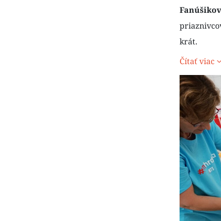
Fanúšikov
priaznivcov
krát.
Čítať viac