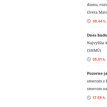
domu, rozv
(Iveta Mat
Čas
06.44 h,
Dnes bude
Najvyššia d
(SHMÚ)
Čas
05.51 h,
Pozorne j
smerom z P
smerom na 
Čas
17.59 h,