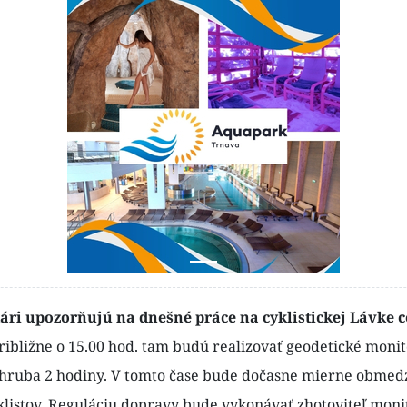
ári upozorňujú na dnešné práce na cyklistickej Lávke c
ibližne o 15.00 hod. tam budú realizovať geodetické moni
zhruba 2 hodiny. V tomto čase bude dočasne mierne obme
klistov. Reguláciu dopravy bude vykonávať zhotoviteľ moni