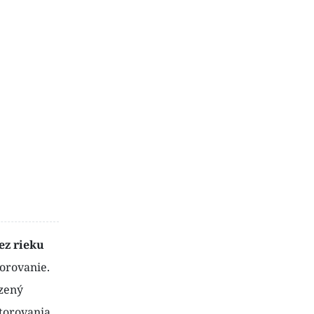
ez rieku
torovanie.
dzený
torovania.