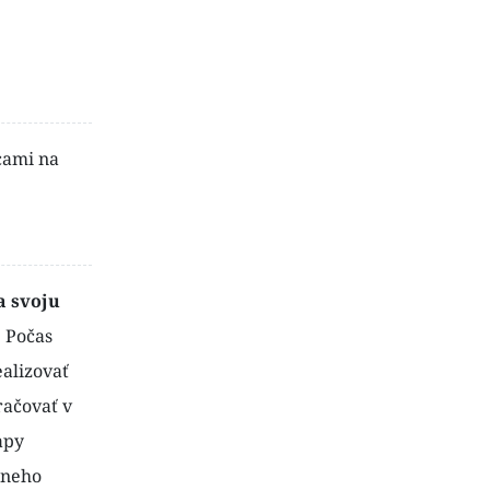
cami na
a svoju
.
Počas
ealizovať
račovať v
apy
rneho