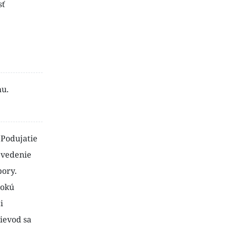
sť
hu.
.
Podujatie
 vedenie
bory.
rokú
i
rievod sa