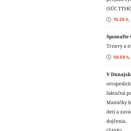
(SÚC TTSK
Čas
10.29 h,
Spomaľte 
Trnavy a e
Čas
09.59 h,
V Dunajsk
ortopedick
laktačná p
Mamičky bu
detí a zavá
dojčenia.
(TASR)