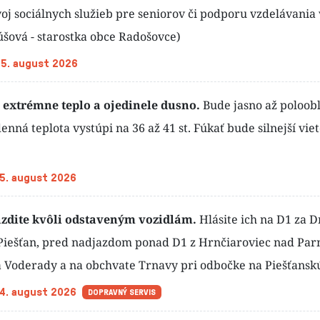
oj sociálnych služieb pre seniorov či podporu vzdelávania 
úšová - starostka obce Radošovce)
 5. august 2026
 extrémne teplo a ojedinele dusno.
Bude jasno až poloob
enná teplota vystúpi na 36 až 41 st. Fúkať bude silnejší viet
 5. august 2026
azdite kvôli odstaveným vozidlám.
Hlásite ich
na D1 za D
iešťan, pred nadjazdom ponad D1 z Hrnčiaroviec nad Par
Voderady a na obchvate Trnavy pri odbočke na Piešťansk
 4. august 2026
DOPRAVNÝ SERVIS