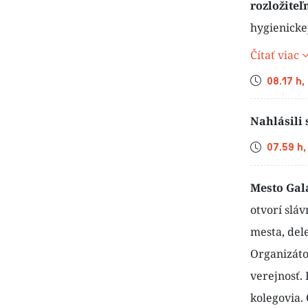
rozložite
hygienickej
Čítať viac
Čas
08.17 h,
Nahlásili 
Čas
07.59 h,
Mesto Gala
otvorí slá
mesta, dele
Organizátor
verejnosť. 
kolegovia. 