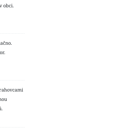
v obci.
lačno.
or.
rahovcami
nou
ú.