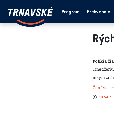
Trnavské
Program
Frekvencie
Skočiť na obsah
rádio
-
Vieme,
Rých
čo
sa
deje
v
kraji
Polícia ži
Tínedžerku 
nikým znám
Čítať viac
Čas
10.54 h,