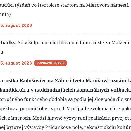
budúci týždeň vo štvrtok so štartom na Mierovom námestí.
anta)
 5. august 2026
liadky.
Sú v Šelpiciach na hlavnom ťahu a ešte za Malženi
u.
 5. august 2026
DOPRAVNÝ SERVIS
tarostka Radošoviec na Záhorí Iveta Matúšová oznámil
kandidatúru v nadchádzajúcich komunálnych voľbách
orročného funkčného obdobia sa podľa jej slov podarilo zr
ojektov a posunúť obec vpred. V prípade zvolenia chce pok
ch zámeroch. Medzi hlavné výzvy radí realizáciu prvej et
nej bytovej výstavby Pridankove pole, rekonštrukciu kultú