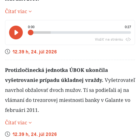
Čítať viac
0:00
0:27
Vložiť na stránku
Čas
12.39 h, 24. júl 2026
Protizločinecká jednotka ÚBOK ukončila
vyšetrovanie prípadu úkladnej vraždy.
Vyšetrovateľ
navrhol obžalovať dvoch mužov. Tí sa podieľali aj na
vlámaní do trezorovej miestnosti banky v Galante vo
februári 2011.
Čítať viac
Čas
12.39 h, 24. júl 2026