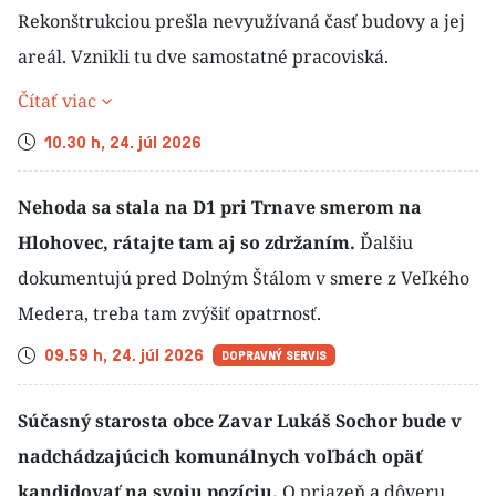
Rekonštrukciou prešla nevyužívaná časť budovy a jej
areál. Vznikli tu dve samostatné pracoviská.
Čítať viac
Čas
10.30 h, 24. júl 2026
Nehoda sa stala na D1 pri Trnave smerom na
Hlohovec, rátajte tam aj so zdržaním.
Ďalšiu
dokumentujú pred Dolným Štálom v smere z Veľkého
Medera, treba tam zvýšiť opatrnosť.
Čas
09.59 h, 24. júl 2026
DOPRAVNÝ SERVIS
Súčasný starosta obce Zavar Lukáš Sochor bude v
nadchádzajúcich komunálnych voľbách opäť
kandidovať na svoju pozíciu.
O priazeň a dôveru