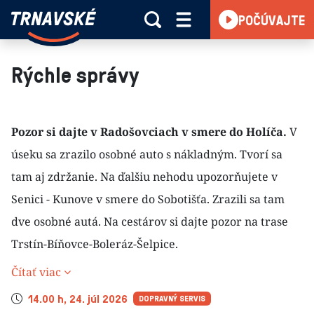
Trnavské
POČÚVAJTE
Skočiť na obsah
rádio
-
Vieme,
Rýchle správy
čo
sa
deje
Pozor si dajte v Radošovciach v smere do Holíča.
V
v
kraji
úseku sa zrazilo osobné auto s nákladným. Tvorí sa
tam aj zdržanie. Na ďalšiu nehodu upozorňujete v
Senici - Kunove v smere do Sobotišťa. Zrazili sa tam
dve osobné autá. Na cestárov si dajte pozor na trase
Trstín-Bíňovce-Boleráz-Šelpice.
Čítať viac
Čas
14.00 h, 24. júl 2026
DOPRAVNÝ SERVIS