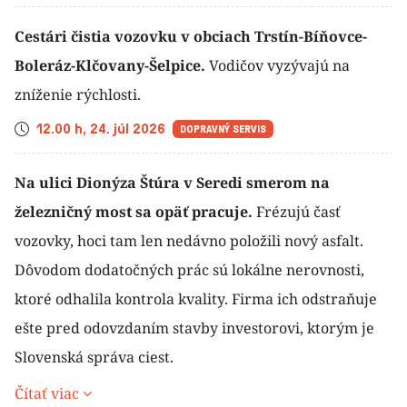
Cestári čistia vozovku v obciach Trstín-Bíňovce-
Boleráz-Klčovany-Šelpice.
Vodičov vyzývajú na
zníženie rýchlosti.
Čas
12.00 h, 24. júl 2026
DOPRAVNÝ SERVIS
Na ulici Dionýza Štúra v Seredi smerom na
železničný most sa opäť pracuje.
Frézujú časť
vozovky, hoci tam len nedávno položili nový asfalt.
Dôvodom dodatočných prác sú lokálne nerovnosti,
ktoré odhalila kontrola kvality. Firma ich odstraňuje
ešte pred odovzdaním stavby investorovi, ktorým je
Slovenská správa ciest.
Čítať viac