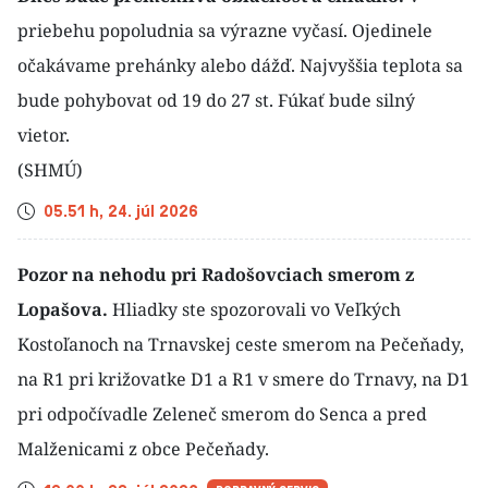
priebehu popoludnia sa výrazne vyčasí. Ojedinele
očakávame prehánky alebo dážď. Najvyššia teplota sa
bude pohybovat od 19 do 27 st. Fúkať bude silný
vietor.
(SHMÚ)
Čas
05.51 h, 24. júl 2026
Pozor na nehodu pri Radošovciach smerom z
Lopašova.
Hliadky ste spozorovali vo Veľkých
Kostoľanoch na Trnavskej ceste smerom na Pečeňady,
na R1 pri križovatke D1 a R1 v smere do Trnavy, na D1
pri odpočívadle Zeleneč smerom do Senca a pred
Malženicami z obce Pečeňady.