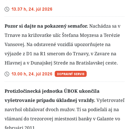
Čas
13.37 h, 24. júl 2026
Pozor si dajte na pokazený semafor.
Nachádza sa v
Trnave na križovatke ulíc Štefana Moyzesa a Terézie
Vansovej. Na odstavené vozidlá upozorňujete na
výjazde z D1 na R1 smerom do Trnavy, v Zavare na
Hlavnej a v Dunajskej Strede na Bratislavskej ceste.
Čas
13.00 h, 24. júl 2026
DOPRAVNÝ SERVIS
Protizločinecká jednotka ÚBOK ukončila
vyšetrovanie prípadu úkladnej vraždy.
Vyšetrovateľ
navrhol obžalovať dvoch mužov. Tí sa podieľali aj na
vlámaní do trezorovej miestnosti banky v Galante vo
februári 2011.