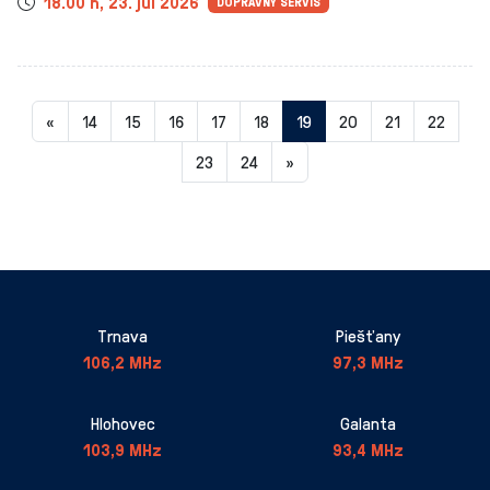
Čas
18.00 h, 23. júl 2026
DOPRAVNÝ SERVIS
Aktuálna
«
14
15
16
17
18
19
20
21
22
stránka
23
24
»
19
Trnava
Piešťany
106,2 MHz
97,3 MHz
Hlohovec
Galanta
103,9 MHz
93,4 MHz