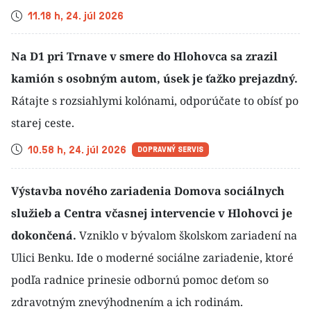
Čas
11.18 h, 24. júl 2026
Na D1 pri Trnave v smere do Hlohovca sa zrazil
kamión s osobným autom, úsek je ťažko prejazdný.
Rátajte s rozsiahlymi kolónami, odporúčate to obísť po
starej ceste.
Čas
10.58 h, 24. júl 2026
DOPRAVNÝ SERVIS
Výstavba nového zariadenia Domova sociálnych
služieb a Centra včasnej intervencie v Hlohovci je
dokončená.
Vzniklo v bývalom školskom zariadení na
Ulici Benku. Ide o moderné sociálne zariadenie, ktoré
podľa radnice prinesie odbornú pomoc deťom so
zdravotným znevýhodnením a ich rodinám.