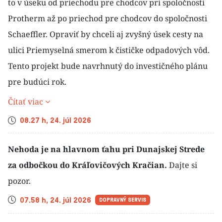
to v úseku od priechodu pre chodcov pri spoločnosti
Protherm až po priechod pre chodcov do spoločnosti
Schaeffler. Opraviť by chceli aj zvyšný úsek cesty na
ulici Priemyselná smerom k čističke odpadových vôd.
Tento projekt bude navrhnutý do investičného plánu
pre budúci rok.
Čítať viac
Čas
08.27 h, 24. júl 2026
Nehoda je na hlavnom ťahu pri Dunajskej Strede
za odbočkou do Kráľovičových Kračian.
Dajte si
pozor.
Čas
07.58 h, 24. júl 2026
DOPRAVNÝ SERVIS