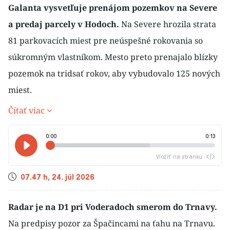
Galanta vysvetľuje prenájom pozemkov na Severe
a predaj parcely v Hodoch.
Na Severe hrozila strata
81 parkovacích miest pre neúspešné rokovania so
súkromným vlastníkom. Mesto preto prenajalo blízky
pozemok na tridsať rokov, aby vybudovalo 125 nových
miest.
Čítať viac
0:00
0:13
Vložiť na stránku
Čas
07.47 h, 24. júl 2026
Radar je na D1 pri Voderadoch smerom do Trnavy.
Na predpisy pozor za Špačincami na ťahu na Trnavu.