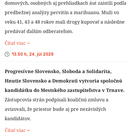
domových, osobných aj prehliadkach áut zaistili podľa
predbežnej analýzy pervitín a marihuanu. Muži vo
veku 41, 43 a 48 rokov mali drogy kupovať a následne
predávať ďalším odberateľom.
Čítať viac
Čas
13.50 h, 24. júl 2026
Progresívne Slovensko, Sloboda a Solidarita,
Hnutie Slovensko a Demokrati vytvoria spoločnú
kandidátku do Mestského zastupiteľstva v Trnave.
Zástupcovia strán podpísali koaličnú zmluvu a
avizovali, že priestor bude aj pre nezávislých
kandidátov.
Čítať viac