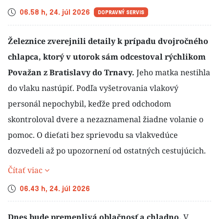
Čas
06.58 h, 24. júl 2026
DOPRAVNÝ SERVIS
Železnice zverejnili detaily k prípadu dvojročného
chlapca, ktorý v utorok sám odcestoval rýchlikom
Považan z Bratislavy do Trnavy.
Jeho matka nestihla
do vlaku nastúpiť. Podľa vyšetrovania vlakový
personál nepochybil, keďže pred odchodom
skontroloval dvere a nezaznamenal žiadne volanie o
pomoc. O dieťati bez sprievodu sa vlakvedúce
dozvedeli až po upozornení od ostatných cestujúcich.
Čítať viac
Čas
06.43 h, 24. júl 2026
Dnes bude premenlivá oblačnosť a chladno.
V