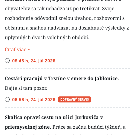
obyvateľov sa tak uchádza už po tretíkrát. Svoje
rozhodnutie odôvodnil zrelou úvahou, rozhovormi s
občanmi a snahou nadviazať na dosiahnuté výsledky z
uplynulých dvoch volebných období.
Čítať viac
Čas
09.46 h, 24. júl 2026
Cestári pracujú v Trstíne v smere do Jablonice.
Dajte si tam pozor.
Čas
08.58 h, 24. júl 2026
DOPRAVNÝ SERVIS
Skalica opraví cestu na ulici Jurkoviča v
priemyselnej zóne.
Práce sa začnú budúci týždeň, a