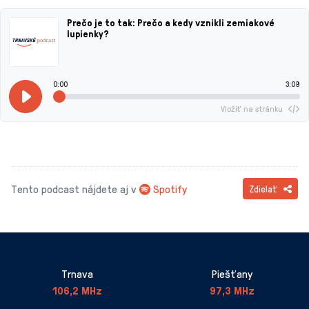
Prečo je to tak: Prečo a kedy vznikli zemiakové
lupienky?
0:00
3:09
Vložiť na stránku
Tento podcast nájdete aj v
Spotify
Zdielať
Trnava
Piešťany
106,2 MHz
97,3 MHz