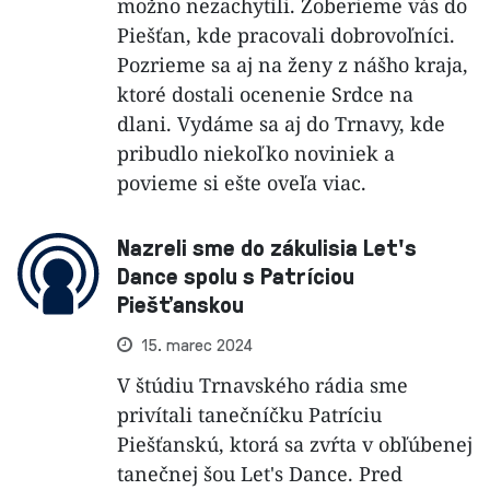
možno nezachytili. Zoberieme vás do
Piešťan, kde pracovali dobrovoľníci.
Pozrieme sa aj na ženy z nášho kraja,
ktoré dostali ocenenie Srdce na
dlani. Vydáme sa aj do Trnavy, kde
pribudlo niekoľko noviniek a
povieme si ešte oveľa viac.
Nazreli sme do zákulisia Let's
Dance spolu s Patríciou
Piešťanskou
15. marec 2024
V štúdiu Trnavského rádia sme
privítali tanečníčku Patríciu
Piešťanskú, ktorá sa zvŕta v obľúbenej
tanečnej šou Let's Dance. Pred