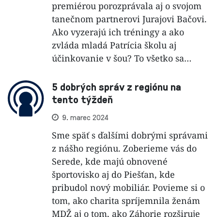
premiérou porozprávala aj o svojom
tanečnom partnerovi Jurajovi Bačovi.
Ako vyzerajú ich tréningy a ako
zvláda mladá Patrícia školu aj
účinkovanie v šou? To všetko sa…
5 dobrých správ z regiónu na
tento týždeň
9. marec 2024
Sme späť s ďalšími dobrými správami
z nášho regiónu. Zoberieme vás do
Serede, kde majú obnovené
športovisko aj do Piešťan, kde
pribudol nový mobiliár. Povieme si o
tom, ako charita spríjemnila ženám
MDŽ aj o tom, ako Záhorie rozširuje