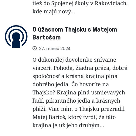
tiež do Spojenej školy v Rakoviciach,
kde majú nový…
O úžasnom Thajsku s Matejom
Bartošom
27. marec 2024
O dokonalej dovolenke snívame
viacerí. Pohoda, žiadna práca, dobrá
spoločnosť a krásna krajina plná
dobrého jedla. Čo hovoríte na
Thajsko? Krajina plná usmievavých
ľudí, pikantného jedla a krásnych
pláží. Viac nám o Thajsku prezradil
Matej Bartoš, ktorý tvrdí, že táto
krajina je už jeho druhým…