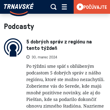
Trnavské
POČÚVAJTE
Skočiť na obsah
rádio
-
Vieme,
Podcasty
čo
sa
5 dobrých správ z regiónu na
deje
tento týždeň
v
kraji
30. marec 2024
Po týždni sme späť s obľúbeným
podcastom 5 dobrých správ z nášho
regiónu, ktoré ste možno nezachytili.
Zoberieme vás do Serede, kde majú
mnohé pozitívne novinky, ale aj do
Piešťan, kde sa podarilo dokončiť
obnovu zimného štadióna. Nazrieme