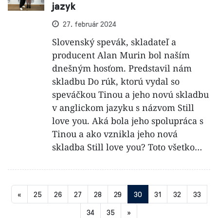
jazyk
27. február 2024
Slovenský spevák, skladateľ a
producent Alan Murin bol naším
dnešným hosťom. Predstavil nám
skladbu Do rúk, ktorú vydal so
speváčkou Tinou a jeho novú skladbu
v anglickom jazyku s názvom Still
love you. Aká bola jeho spolupráca s
Tinou a ako vznikla jeho nová
skladba Still love you? Toto všetko…
Aktuálna
«
25
26
27
28
29
30
31
32
33
stránka
34
35
»
30