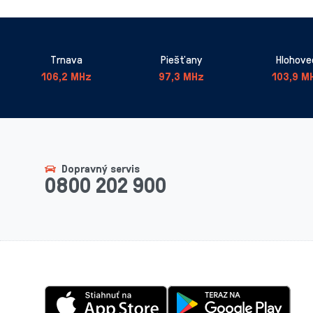
Trnava
Piešťany
Hlohove
106,2 MHz
97,3 MHz
103,9 M
Dopravný servis
0800 202 900