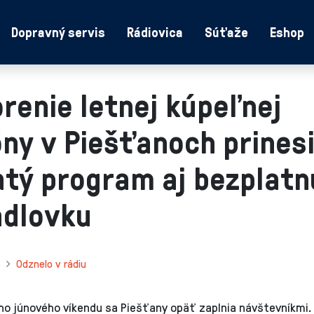
Dopravný servis
Rádiovica
Súťaže
Eshop
renie letnej kúpeľnej
ny v Piešťanoch prines
tý program aj bezplatn
adlovku
5
Odznelo v rádiu
ho júnového víkendu sa Piešťany opäť zaplnia návštevníkmi.