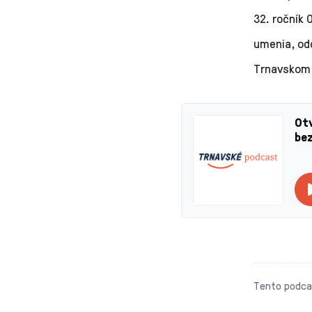
32. ročník 
umenia, od
Trnavskom 
Otv
be
Tento podcas