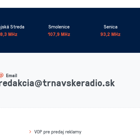
jská Streda
Smolenice
Senica
8,3 MHz
107,9 MHz
93,2 MHz
Email
redakcia@trnavskeradio.sk
VOP pre predaj reklamy