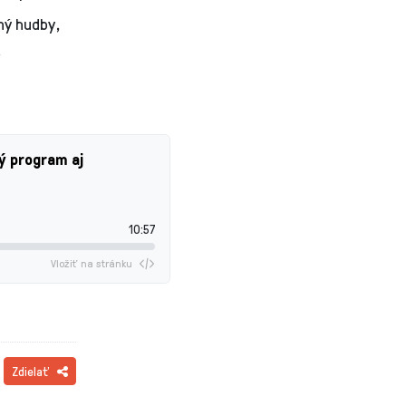
ný hudby,
ý program aj
10:57
Vložiť na stránku
Zdielať