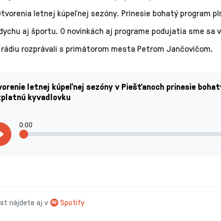
Otvorenia letnej kúpeľnej sezóny. Prinesie bohatý program pl
dychu aj športu. O novinkách aj programe podujatia sme sa v
rádiu rozprávali s primátorom mesta Petrom Jančovičom.
orenie letnej kúpeľnej sezóny v Piešťanoch prinesie bohat
zplatnú kyvadlovku
0:00
t nájdete aj v
Spotify