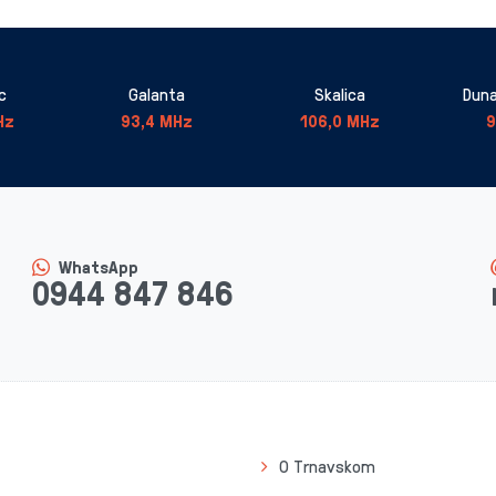
c
Galanta
Skalica
Duna
Hz
93,4 MHz
106,0 MHz
9
WhatsApp
0944 847 846
O Trnavskom