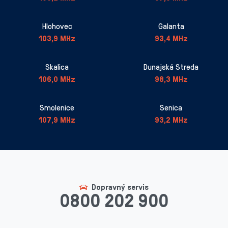
Hlohovec
Galanta
103,9 MHz
93,4 MHz
Skalica
Dunajská Streda
106,0 MHz
98,3 MHz
Smolenice
Senica
107,9 MHz
93,2 MHz
Dopravný servis
0800 202 900