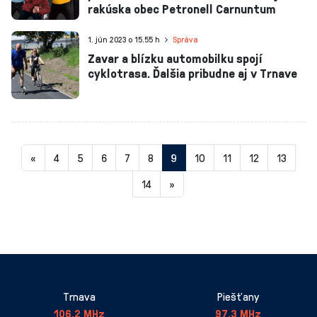
rakúska obec Petronell Carnuntum
1. jún 2023 o 15.55 h
Správa
Zavar a blízku automobilku spojí
cyklotrasa. Ďalšia pribudne aj v Trnave
Aktuálna
«
4
5
6
7
8
9
10
11
12
13
stránka
14
»
9
Trnava
Piešťany
106,2 MHz
97,3 MHz