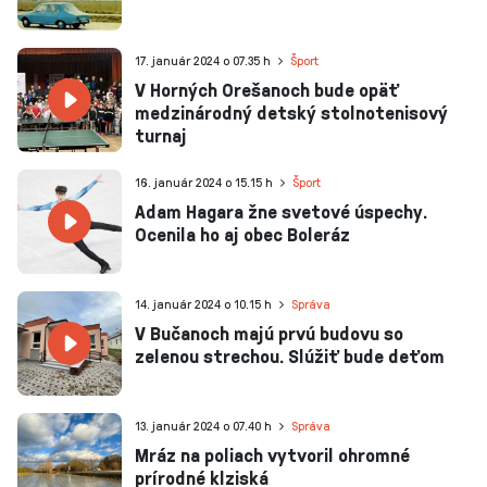
17. január 2024 o 07.35 h
Šport
V Horných Orešanoch bude opäť
medzinárodný detský stolnotenisový
turnaj
16. január 2024 o 15.15 h
Šport
Adam Hagara žne svetové úspechy.
Ocenila ho aj obec Boleráz
14. január 2024 o 10.15 h
Správa
V Bučanoch majú prvú budovu so
zelenou strechou. Slúžiť bude deťom
13. január 2024 o 07.40 h
Správa
Mráz na poliach vytvoril ohromné
prírodné klziská