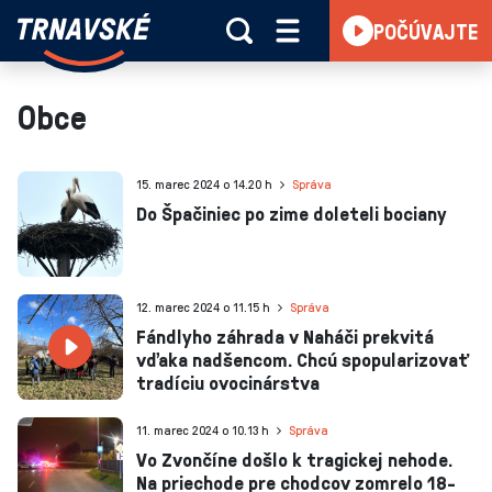
Trnavské
POČÚVAJTE
Skočiť na obsah
rádio
-
Vieme,
Obce
čo
sa
deje
15. marec 2024 o 14.20 h
Správa
v
Do Špačiniec po zime doleteli bociany
kraji
12. marec 2024 o 11.15 h
Správa
Fándlyho záhrada v Naháči prekvitá
vďaka nadšencom. Chcú spopularizovať
tradíciu ovocinárstva
11. marec 2024 o 10.13 h
Správa
Vo Zvončíne došlo k tragickej nehode.
Na priechode pre chodcov zomrelo 18-