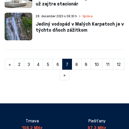
už zajtra stacionár
28. december 2023 o 09.30 h
Správa
Jediný vodopád v Malých Karpatoch je v
týchto dňoch zážitkom
Aktuálna
«
2
3
4
5
6
7
8
9
10
11
12
stránka
»
7
Trnava
Piešťany
106,2 MHz
97,3 MHz