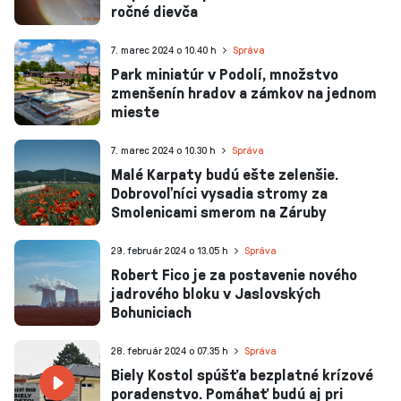
ročné dievča
7. marec 2024 o 10.40 h
Správa
Park miniatúr v Podolí, množstvo
zmenšenín hradov a zámkov na jednom
mieste
7. marec 2024 o 10.30 h
Správa
Malé Karpaty budú ešte zelenšie.
Dobrovoľníci vysadia stromy za
Smolenicami smerom na Záruby
29. február 2024 o 13.05 h
Správa
Robert Fico je za postavenie nového
jadrového bloku v Jaslovských
Bohuniciach
28. február 2024 o 07.35 h
Správa
Biely Kostol spúšťa bezplatné krízové
poradenstvo. Pomáhať budú aj pri