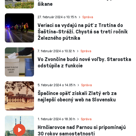
šikane
27. február 2024 o 10.15 h
Správa
Veriaci sa vydajú na púť z Trstína do
Šaštína-Stráží. Chystá sa tretí ročník
Železného pútnika
7. február 2024 o 10.32 h
Správa
Vo Zvončíne budú nové voľby. Starostka
odstúpila z funkcie
5. február 2024 o 14.05 h
Správa
Špačince opäť získali Zlatý erb za
najlepší obecný web na Slovensku
1. február 2024 o 18.30 h
Správa
Hrnčiarovce nad Parnou si pripomínajú
30 rokov samostatnosti