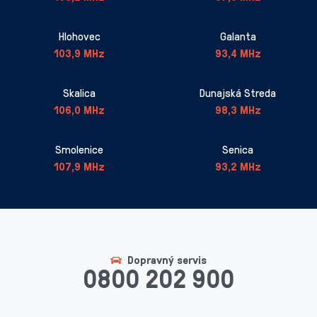
Hlohovec
Galanta
103,9 MHz
93,4 MHz
Skalica
Dunajská Streda
106,0 MHz
98,3 MHz
Smolenice
Senica
107,9 MHz
93,2 MHz
Dopravný servis
0800 202 900